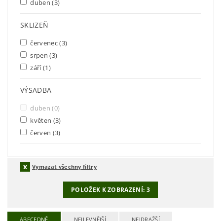
duben
(3)
SKLIZEŇ
červenec
(3)
srpen
(3)
září
(1)
VÝSADBA
duben
(0)
květen
(3)
červen
(3)
Vymazat všechny filtry
POLOŽEK K ZOBRAZENÍ:
3
ABECEDNĚ
NEJLEVNĚJŠÍ
NEJDRAŽŠÍ