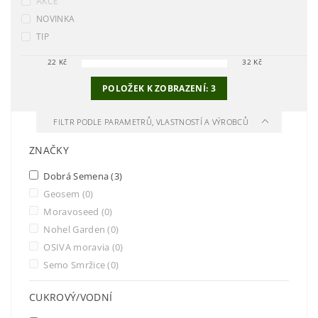
AKCE
NOVINKA
TIP
22
Kč
32
Kč
POLOŽEK K ZOBRAZENÍ:
3
FILTR PODLE PARAMETRŮ, VLASTNOSTÍ A VÝROBCŮ
ZNAČKY
Dobrá Semena
(3)
Geosem
(0)
Moravoseed
(0)
Nohel Garden
(0)
OSIVA moravia
(0)
Semo Smržice
(0)
CUKROVÝ/VODNÍ