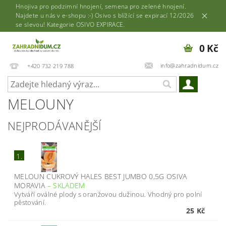
Hnojiva pro podzimní hnojení, semena pro zelené hnojení.
Najdete u nás v e-shopu :-) Osivo s blížící se expirací 12/2026
se slevou! Kategorie OSIVO EXPIRACE.
0 Kč
info@zahradnidum.cz
+420 732 219 788
MELOUNY
NEJPRODÁVANĚJŠÍ
1.
MELOUN CUKROVÝ HALES BEST JUMBO 0,5G OSIVA
MORAVIA
–
SKLADEM
Vytváří oválné plody s oranžovou dužinou. Vhodný pro polní
pěstování.
25 Kč