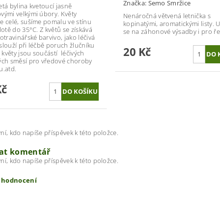
Značka:
Semo Smržice
etá bylina kvetoucí jasně
vými velkými úbory. Květy
Nenáročná větvená letnička s
e celé, sušíme pomalu ve stínu
kopinatými, aromatickými listy. U
lotě do 35°C. Z květů se získává
se na záhonové výsadby i pro ře
otravinářské barvivo, jako léčivá
slouží při léčbě poruch žlučníku
20 Kč
, květy jsou součástí léčivých
ých směsí pro vředové choroby
u.atd.
Kč
ní, kdo napíše příspěvek k této položce.
dat komentář
ní, kdo napíše příspěvek k této položce.
t hodnocení