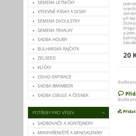
SEMENA LETNIČKY
Jednol
oranžo
VÝSEVNÉ PÁSKY A DISKY
sbírám
při tep
SEMENA DVOULETKY
žluté p
droga 
SEMENA TRVALKY
a jater
bylinn
SADBA HOUBY
žaludk
BULHARSKÁ RAJČATA
20 
ZELSEED
KLÍČKY
OSIVO EXPIRACE
Buďte prv
SADBA BRAMBOR
Při
SADBA CIBULE A ČESNEK
Buďte prv
Přida
POTŘEBY PRO VÝSEV
SADBOVAČE A KONTEJNERY
MINIPAŘENIŠTĚ A MINISKLENÍKY