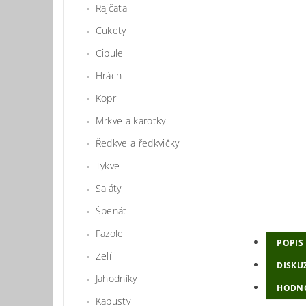
Rajčata
Cukety
Cibule
Hrách
Kopr
Mrkve a karotky
Ředkve a ředkvičky
Tykve
Saláty
Špenát
Fazole
POPIS
Zelí
DISKU
Jahodníky
HODN
Kapusty