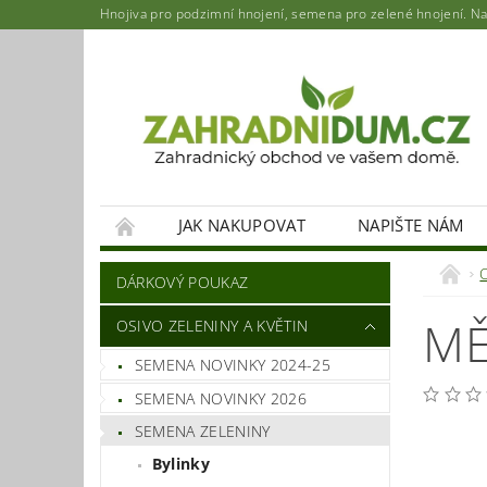
Hnojiva pro podzimní hnojení, semena pro zelené hnojení. Najd
JAK NAKUPOVAT
NAPIŠTE NÁM
DÁRKOVÝ POUKAZ
MĚ
OSIVO ZELENINY A KVĚTIN
SEMENA NOVINKY 2024-25
SEMENA NOVINKY 2026
SEMENA ZELENINY
Bylinky