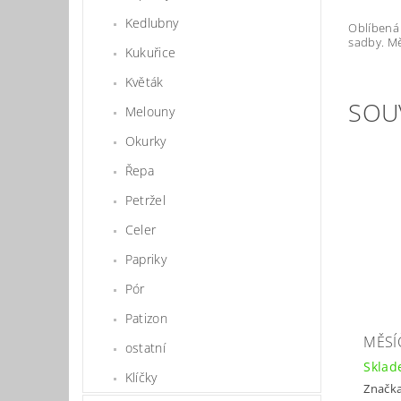
Kedlubny
Oblíbená 
sadby. Mě
Kukuřice
Květák
SOU
Melouny
Okurky
Řepa
Petržel
Celer
Papriky
Pór
Patizon
MĚSÍ
ostatní
Skla
Klíčky
Značk