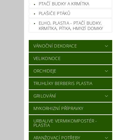
PTAČÍ BUDKY A KRMÍTKA
PLAŠIČE PTÁKŮ
ELHO, PLASTIA - PTAČÍ BUDKY,
KRMÍTKA, PÍTKA, HMYZÍ DOMKY
VÁNOČNÍ DEKORACE
VELIKONOCE
ORCHIDEJE
TRUHLÍKY BERBERIS PLASTIA
GRILOVÁNÍ
MYKORHIZNÍ PŘÍPRAVKY
URBALIVE VERMIKOMPOSTÉR -
PLASTIA
ARANŽOVACÍ POTŘEBY