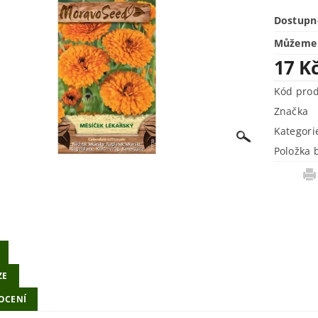
Dostupn
Můžeme 
17 K
Kód pro
Značka
Kategori
Položka 
ZE
OCENÍ