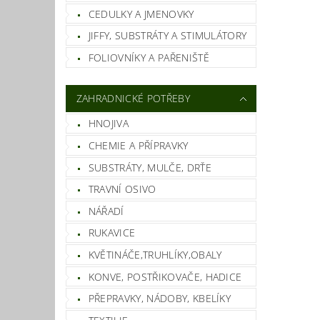
CEDULKY A JMENOVKY
JIFFY, SUBSTRÁTY A STIMULÁTORY
FOLIOVNÍKY A PAŘENIŠTĚ
ZAHRADNICKÉ POTŘEBY
HNOJIVA
Vlož
CHEMIE A PŘÍPRAVKY
SUBSTRÁTY, MULČE, DRŤE
TRAVNÍ OSIVO
NÁŘADÍ
RUKAVICE
KVĚTINÁČE,TRUHLÍKY,OBALY
KONVE, POSTŘIKOVAČE, HADICE
PŘEPRAVKY, NÁDOBY, KBELÍKY