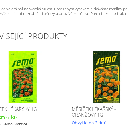
jednoletá bylina vysoká 50 cm. Postupným výsevem získáváme rostliny po 
síček má antimikrobiální účinky a používá se při zánětech trávicího traktu
VISEJÍCÍ PRODUKTY
ČEK LÉKAŘSKÝ 1G
MĚSÍČEK LÉKAŘSKÝ -
ORANŽOVÝ 1G
dem
(7 ks)
Obvykle do 3 dnů
a:
Semo Smržice