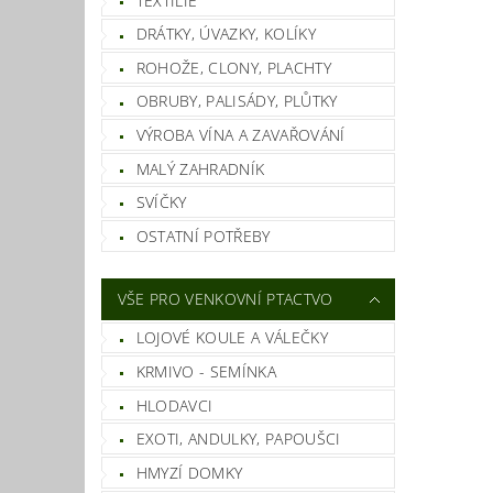
TEXTILIE
DRÁTKY, ÚVAZKY, KOLÍKY
ROHOŽE, CLONY, PLACHTY
OBRUBY, PALISÁDY, PLŮTKY
VÝROBA VÍNA A ZAVAŘOVÁNÍ
MALÝ ZAHRADNÍK
SVÍČKY
OSTATNÍ POTŘEBY
VŠE PRO VENKOVNÍ PTACTVO
LOJOVÉ KOULE A VÁLEČKY
KRMIVO - SEMÍNKA
HLODAVCI
EXOTI, ANDULKY, PAPOUŠCI
HMYZÍ DOMKY