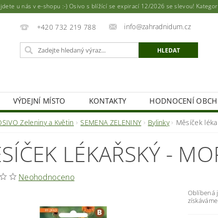
ete u nás v e-shopu :-) Osivo s blížící se expirací 12/2026 se slevou! Katego
info@zahradnidum.cz
+420 732 219 788
VÝDEJNÍ MÍSTO
KONTAKTY
HODNOCENÍ OBC
OSIVO Zeleniny a Květin
SEMENA ZELENINY
Bylinky
Měsíček lék
SÍČEK LÉKAŘSKÝ - M
Neohodnoceno
Oblíbená 
získáváme 