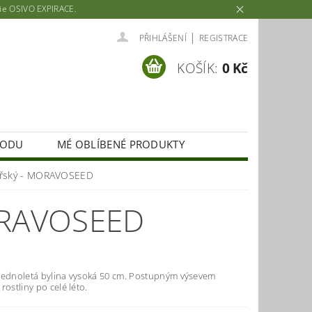
rie OSIVO EXPIRACE.
|
PŘIHLÁŠENÍ
REGISTRACE
KOŠÍK:
0 Kč
HODU
MÉ OBLÍBENÉ PRODUKTY
ařský - MORAVOSEED
ORAVOSEED
jednoletá bylina vysoká 50 cm. Postupným výsevem
rostliny po celé léto.