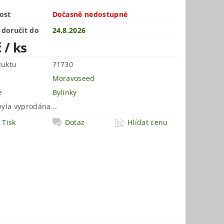
ost
Dočasně nedostupné
doručit do
24.8.2026
č
/ ks
duktu
71730
Moravoseed
e
Bylinky
byla vyprodána...
Tisk
Dotaz
Hlídat cenu