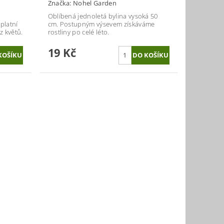
Značka:
Nohel Garden
Oblíbená jednoletá bylina vysoká 50
platní
cm. Postupným výsevem získáváme
z květů.
rostliny po celé léto.
19 Kč