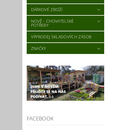
DÁRKOVÉ ZBOŽÍ
NOVĚ - CHOVATELSKÉ
POTŘEBY
VÝPRODEJ SKLADOVÝCH ZÁSOB
ZNAČKY
FACEBOOK