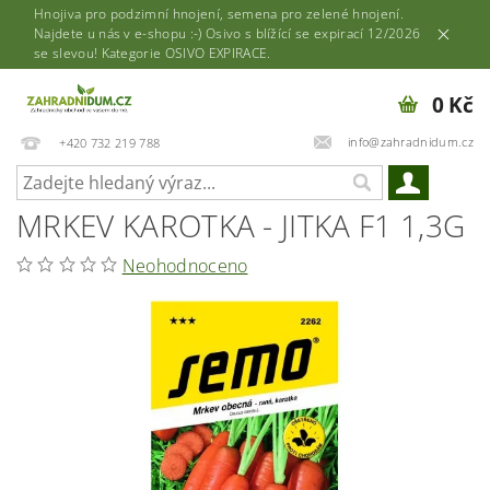
Hnojiva pro podzimní hnojení, semena pro zelené hnojení.
Najdete u nás v e-shopu :-) Osivo s blížící se expirací 12/2026
se slevou! Kategorie OSIVO EXPIRACE.
0 Kč
info@zahradnidum.cz
+420 732 219 788
MRKEV KAROTKA - JITKA F1 1,3G
Neohodnoceno