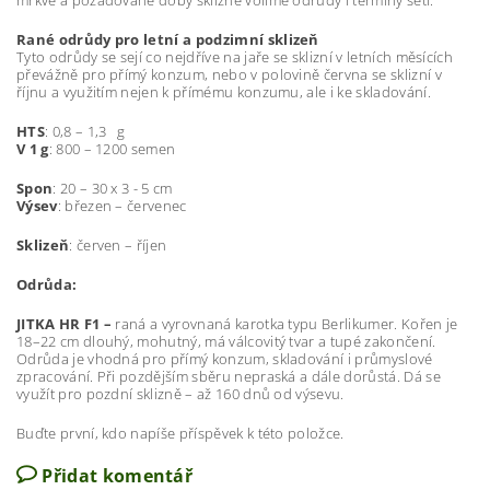
Rané odrůdy pro letní a podzimní sklizeň
Tyto odrůdy se sejí co nejdříve na jaře se sklizní v letních měsících
převážně pro přímý konzum, nebo v polovině června se sklizní v
říjnu a využitím nejen k přímému konzumu, ale i ke skladování.
HTS
: 0,8 – 1,3 g
V 1 g
: 800 – 1200 semen
Spon
: 20 – 30 x 3 - 5 cm
Výsev
: březen – červenec
Sklizeň
: červen – říjen
Odrůda:
JITKA HR F1 –
raná a vyrovnaná karotka typu Berlikumer. Kořen je
18–22 cm dlouhý, mohutný, má válcovitý tvar a tupé zakončení.
Odrůda je vhodná pro přímý konzum, skladování i průmyslové
zpracování. Při pozdějším sběru nepraská a dále dorůstá. Dá se
využít pro pozdní sklizně – až 160 dnů od výsevu.
Buďte první, kdo napíše příspěvek k této položce.
Přidat komentář