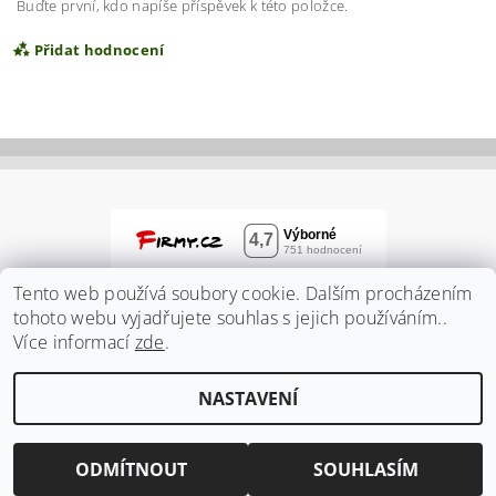
Buďte první, kdo napíše příspěvek k této položce.
Přidat hodnocení
Tento web používá soubory cookie. Dalším procházením
tohoto webu vyjadřujete souhlas s jejich používáním..
Více informací
zde
.
Vložením hodnocení souhlasíte s
podmínkami
NASTAVENÍ
ochrany osobních údajů
2026 ©
Zahradnidum.cz
, všechna práva vyhrazena
Vytvořil Shoptet
ODMÍTNOUT
SOUHLASÍM