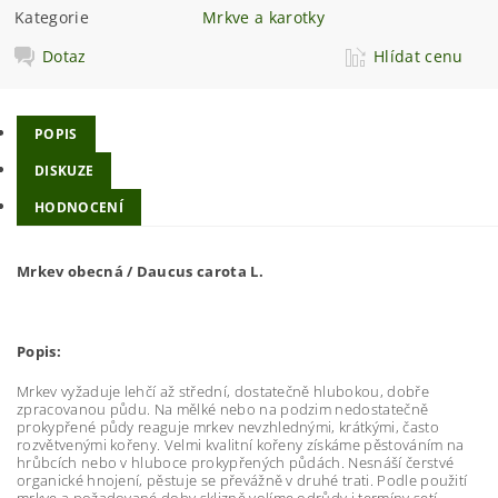
Kategorie
Mrkve a karotky
Dotaz
Hlídat cenu
POPIS
DISKUZE
HODNOCENÍ
Mrkev obecná / Daucus carota L.
Popis:
Mrkev vyžaduje lehčí až střední, dostatečně hlubokou, dobře
zpracovanou půdu. Na mělké nebo na podzim nedostatečně
prokypřené půdy reaguje mrkev nevzhlednými, krátkými, často
rozvětvenými kořeny. Velmi kvalitní kořeny získáme pěstováním na
hrůbcích nebo v hluboce prokypřených půdách. Nesnáší čerstvé
organické hnojení, pěstuje se převážně v druhé trati. Podle použití
mrkve a požadované doby sklizně volíme odrůdy i termíny setí.