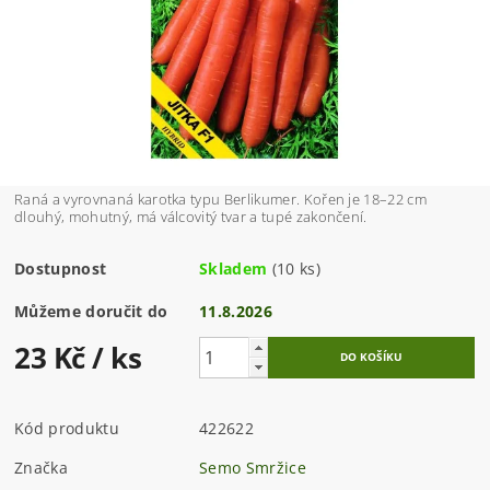
Raná a vyrovnaná karotka typu Berlikumer. Kořen je 18–22 cm
dlouhý, mohutný, má válcovitý tvar a tupé zakončení.
Dostupnost
Skladem
(10 ks)
Můžeme doručit do
11.8.2026
23 Kč
/ ks
Kód produktu
422622
Značka
Semo Smržice