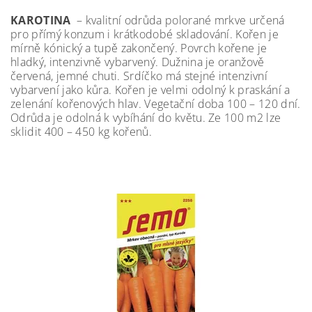
KAROTINA
– kvalitní odrůda polorané mrkve určená
pro přímý konzum i krátkodobé skladování. Kořen je
mírně kónický a tupě zakončený. Povrch kořene je
hladký, intenzivně vybarvený. Dužnina je oranžově
červená, jemné chuti. Srdíčko má stejné intenzivní
vybarvení jako kůra. Kořen je velmi odolný k praskání a
zelenání kořenových hlav. Vegetační doba 100 – 120 dní.
Odrůda je odolná k vybíhání do květu. Ze 100 m2 lze
sklidit 400 – 450 kg kořenů.