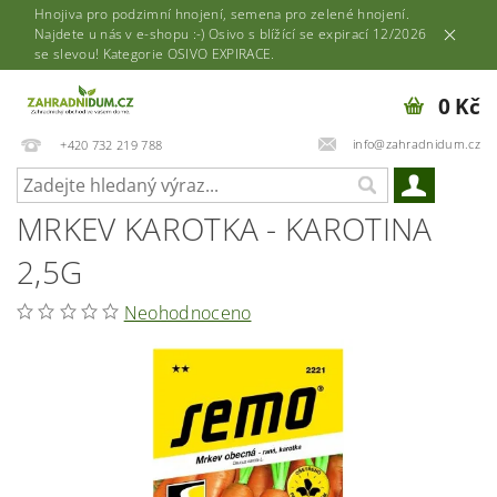
Hnojiva pro podzimní hnojení, semena pro zelené hnojení.
Najdete u nás v e-shopu :-) Osivo s blížící se expirací 12/2026
se slevou! Kategorie OSIVO EXPIRACE.
0 Kč
info@zahradnidum.cz
+420 732 219 788
MRKEV KAROTKA - KAROTINA
2,5G
Neohodnoceno