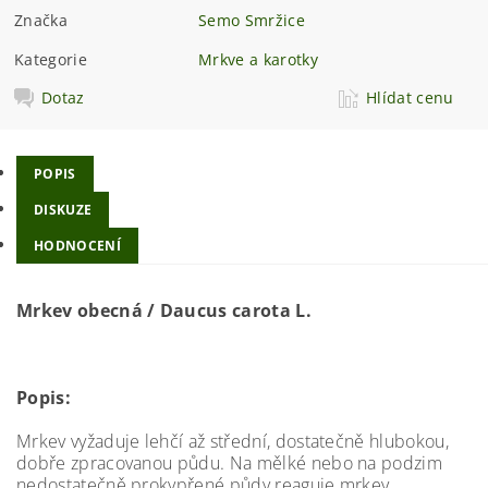
Značka
Semo Smržice
Kategorie
Mrkve a karotky
Dotaz
Hlídat cenu
POPIS
DISKUZE
HODNOCENÍ
Mrkev obecná / Daucus carota L.
Popis:
Mrkev vyžaduje lehčí až střední, dostatečně hlubokou,
dobře zpracovanou půdu. Na mělké nebo na podzim
nedostatečně prokypřené půdy reaguje mrkev