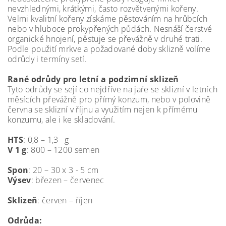
nevzhlednými, krátkými, často rozvětvenými kořeny.
Velmi kvalitní kořeny získáme pěstováním na hrůbcích
nebo v hluboce prokypřených půdách. Nesnáší čerstvé
organické hnojení, pěstuje se převážně v druhé trati.
Podle použití mrkve a požadované doby sklizně volíme
odrůdy i termíny setí.
Rané odrůdy pro letní a podzimní sklizeň
Tyto odrůdy se sejí co nejdříve na jaře se sklizní v letních
měsících převážně pro přímý konzum, nebo v polovině
června se sklizní v říjnu a využitím nejen k přímému
konzumu, ale i ke skladování.
HTS
: 0,8 – 1,3 g
V 1 g
: 800 – 1200 semen
Spon
: 20 – 30 x 3 - 5 cm
Výsev
: březen – červenec
Sklizeň
: červen – říjen
Odrůda: