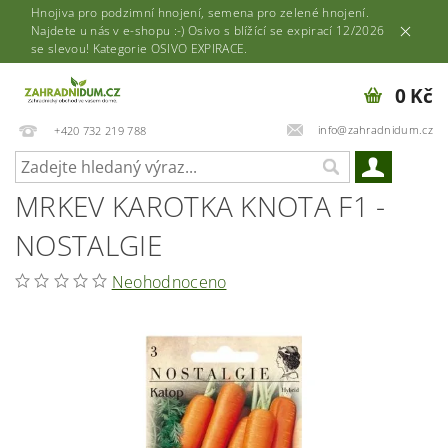
Hnojiva pro podzimní hnojení, semena pro zelené hnojení.
Najdete u nás v e-shopu :-) Osivo s blížící se expirací 12/2026
se slevou! Kategorie OSIVO EXPIRACE.
0 Kč
info@zahradnidum.cz
+420 732 219 788
MRKEV KAROTKA KNOTA F1 -
NOSTALGIE
Neohodnoceno