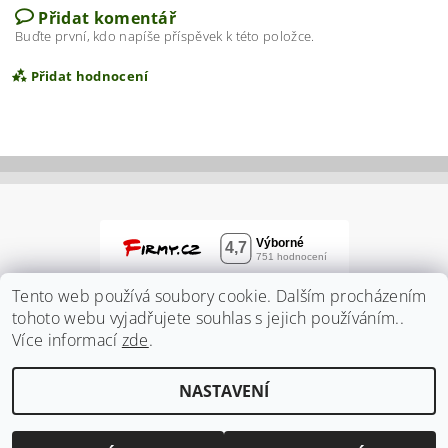
Přidat komentář
Buďte první, kdo napíše příspěvek k této položce.
Přidat hodnocení
Tento web používá soubory cookie. Dalším procházením
tohoto webu vyjadřujete souhlas s jejich používáním..
Více informací
zde
.
Vložením hodnocení souhlasíte s
podmínkami
NASTAVENÍ
ochrany osobních údajů
2026 ©
Zahradnidum.cz
, všechna práva vyhrazena