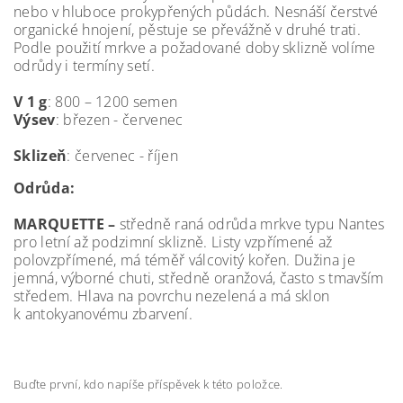
nebo v hluboce prokypřených půdách. Nesnáší čerstvé
organické hnojení, pěstuje se převážně v druhé trati.
Podle použití mrkve a požadované doby sklizně volíme
odrůdy i termíny setí.
V 1 g
: 800 – 1200 semen
Výsev
: březen - červenec
Sklizeň
: červenec - říjen
Odrůda:
MARQUETTE –
středně raná odrůda mrkve typu Nantes
pro letní až podzimní sklizně. Listy vzpřímené až
polovzpřímené, má téměř válcovitý kořen. Dužina je
jemná, výborné chuti, středně oranžová, často s tmavším
středem. Hlava na povrchu nezelená a má sklon
k antokyanovému zbarvení.
Buďte první, kdo napíše příspěvek k této položce.