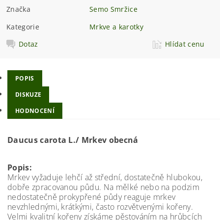
Značka
Semo Smržice
Kategorie
Mrkve a karotky
Dotaz
Hlídat cenu
POPIS
DISKUZE
HODNOCENÍ
Daucus carota L./ Mrkev obecná
Popis:
Mrkev vyžaduje lehčí až střední, dostatečně hlubokou,
dobře zpracovanou půdu. Na mělké nebo na podzim
nedostatečně prokypřené půdy reaguje mrkev
nevzhlednými, krátkými, často rozvětvenými kořeny.
Velmi kvalitní kořeny získáme pěstováním na hrůbcích