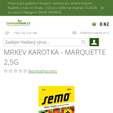
Hnojiva pro podzimní hnojení, semena pro zelené hnojení.
Najdete u nás v e-shopu :-) Osivo s blížící se expirací 12/2026
se slevou! Kategorie OSIVO EXPIRACE.
0 Kč
info@zahradnidum.cz
+420 732 219 788
MRKEV KAROTKA - MARQUETTE
2,5G
Neohodnoceno