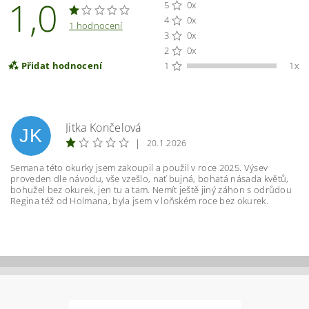
1,0
5
0x
4
0x
1 hodnocení
3
0x
2
0x
Přidat hodnocení
1
1x
Jitka Končelová
JK
|
20.1.2026
Semana této okurky jsem zakoupil a použil v roce 2025. Výsev
proveden dle návodu, vše vzešlo, nať bujná, bohatá násada květů,
bohužel bez okurek, jen tu a tam. Nemít ještě jiný záhon s odrůdou
Regina též od Holmana, byla jsem v loňském roce bez okurek.
Vložením hodnocení souhlasíte s
podmínkami
ochrany osobních údajů