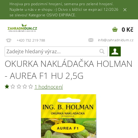
Hnojiva pro podzimní hnojení, semena pro zelené hnojení.
Najdete u nás v e-shopu :-) Osivo s blížící se expirací 12/2026
se slevou! Kategorie OSIVO EXPIRACE.
0 Kč
info@zahradnidum.cz
+420 732 219 788
OKURKA NAKLÁDAČKA HOLMAN
- AUREA F1 HU 2,5G
1 hodnocení