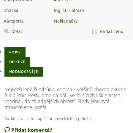
Značka
Ing. B. Holman
Kategorie
Nakladačky
Dotaz
Hlídat cenu
POPIS
DISKUZE
HODNOCENÍ (1)
Nejrozšířenější odrůda, odolná k většině chorob okurek
/i k plísni/. Pěstujeme na poli, ve folnících i sklenících,
vhodná i do chladnějších oblastí. Plody jsou sytě
tmavozelené, kratší.
Buďte první, kdo napíše příspěvek k této položce.
Přidat komentář