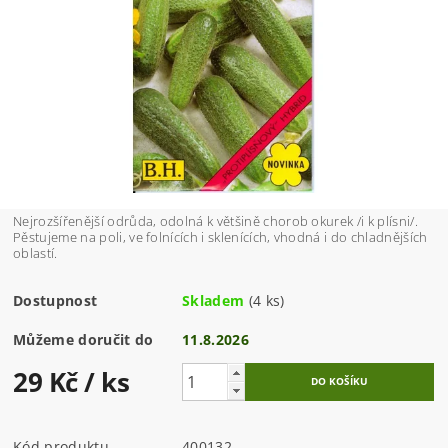
Nejrozšířenější odrůda, odolná k většině chorob okurek /i k plísni/.
Pěstujeme na poli, ve folnících i sklenících, vhodná i do chladnějších
oblastí.
Dostupnost
Skladem
(4 ks)
Můžeme doručit do
11.8.2026
29 Kč
/ ks
Kód produktu
400132