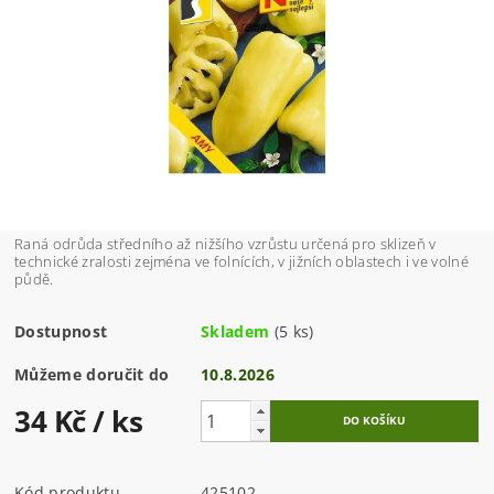
Raná odrůda středního až nižšího vzrůstu určená pro sklizeň v
technické zralosti zejména ve folnících, v jižních oblastech i ve volné
půdě.
Dostupnost
Skladem
(5 ks)
Můžeme doručit do
10.8.2026
34 Kč
/ ks
Kód produktu
425102