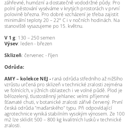
záhřevné, humózní a dostatečně vododržné půdy. Pro
polní pěstování vyséváme v krytých prostorách v první
polovině března. Pro dobré vzcházení je třeba zajistit
minimální teploty 20 – 22° C i v nočních hodinách. Na
stanoviště vysazujeme po 15. květnu.
V 1 g
: 130 – 250 semen
Výsev
: leden - březen
Sklizeň
: červenec - říjen
Odrůda:
AMY – kolekce NEJ -
raná odrůda středního až nižšího
vzrůstu určená pro sklizeň v technické zralosti zejména
ve folnících, v jižních oblastech i ve volné půdě. Plod je
bělozelený, tlustostěnný jehlanec velmi příjemné
šťavnaté chuti, v botanické zralosti zářivě červený. První
česká odrůda "maďarského" typu. Při odpovídající
agrotechnice vyniká stabilním vysokým výnosem. Ze 100
m2 lze sklidit 500 – 800 kg kvalitních lusků v technické
zralosti.