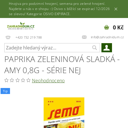
Hnojiva pro podzimní hnojení, semena pro zelené hnojení.
Najdete u nás v e-shopu :-) Osivo s blížící se expirací 12/2026
se slevou! Kategorie OSIVO EXPIRACE.
0 Kč
info@zahradnidum.cz
+420 732 219 788
PAPRIKA ZELENINOVÁ SLADKÁ -
AMY 0,8G - SÉRIE NEJ
Neohodnoceno
Tip