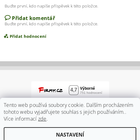
Buďte první, kdo napíše příspěvek k této položce.
Přidat komentář
Buďte první, kdo napíše příspěvek k této položce.
Přidat hodnocení
Tento web používá soubory cookie. Dalším procházením
tohoto webu vyjadřujete souhlas s jejich používáním..
Více informací
zde
.
Vložením hodnocení souhlasíte s
podmínkami
NASTAVENÍ
ochrany osobních údajů