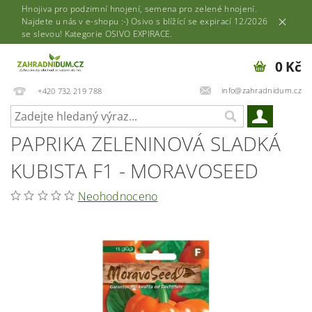
Hnojiva pro podzimní hnojení, semena pro zelené hnojení.
Najdete u nás v e-shopu :-) Osivo s blížící se expirací 12/2026
se slevou! Kategorie OSIVO EXPIRACE.
0 Kč
info@zahradnidum.cz
+420 732 219 788
PAPRIKA ZELENINOVÁ SLADKÁ
KUBISTA F1 - MORAVOSEED
Neohodnoceno