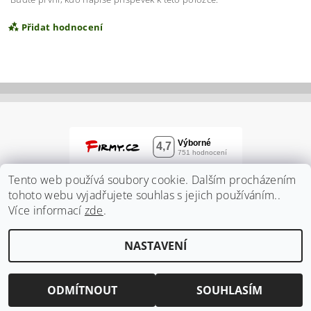
Přidat hodnocení
Tento web používá soubory cookie. Dalším procházením
tohoto webu vyjadřujete souhlas s jejich používáním..
Více informací
zde
.
Vložením hodnocení souhlasíte s
podmínkami
NASTAVENÍ
ochrany osobních údajů
2026 ©
Zahradnidum.cz
, všechna práva vyhrazena
Vytvořil Shoptet
ODMÍTNOUT
SOUHLASÍM