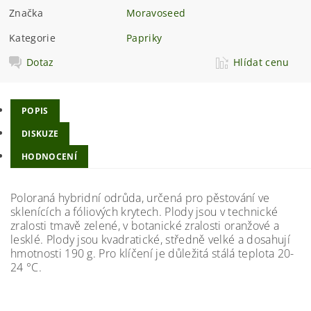
Značka
Moravoseed
Kategorie
Papriky
Dotaz
Hlídat cenu
POPIS
DISKUZE
HODNOCENÍ
Poloraná hybridní odrůda, určená pro pěstování ve
sklenících a fóliových krytech. Plody jsou v technické
zralosti tmavě zelené, v botanické zralosti oranžové a
lesklé. Plody jsou kvadratické, středně velké a dosahují
hmotnosti 190 g. Pro klíčení je důležitá stálá teplota 20-
24 °C.