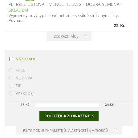
PETRŽEL LISTOVÁ - MENUETTE 2,5G - DOBRÁ SEMENA
–
SKLADEM
Výjimečný nový typ listové petržele se silně stříhanými listy.
Pevná,...
22 Kč
ZOBRAZIT VÍCE
NA SKLADĚ
AKCE
NOVINKA
TIP
VÝPRODEJ
17
Kč
20
Kč
POLOŽEK K ZOBRAZENÍ:
5
FILTR PODLE PARAMETRŮ, VLASTNOSTÍ A VÝROBCŮ