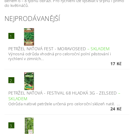
Během 6 – 8 týdnů obrazí. Pro rychlení lze vysévat v srpnu i přímo
do květináčů.
NEJPRODÁVANĚJŠÍ
1.
PETRŽEL NAŤOVÁ FEST - MORAVOSEED
–
SKLADEM
Výnosná odrůda vhodná pro celoroční polní pěstování i
rychlení v zimních...
17 Kč
2.
PETRŽEL NAŤOVÁ - FESTIVAL 68 HLADKÁ 3G - ZELSEED
–
SKLADEM
Odrůda naťové petržele určená pro celoroční sklizeň natě. ...
24 Kč
3.