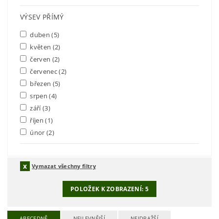
VÝSEV PŘÍMÝ
duben
(5)
květen
(2)
červen
(2)
červenec
(2)
březen
(5)
srpen
(4)
září
(3)
říjen
(1)
únor
(2)
Vymazat všechny filtry
POLOŽEK K ZOBRAZENÍ:
5
ABECEDNĚ
NEJLEVNĚJŠÍ
NEJDRAŽŠÍ