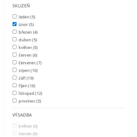
SKLIZEŇ
leden
(5)
únor
(5)
březen
(4)
duben
(5)
květen
(5)
červen
(6)
červenec
(7)
srpen
(10)
září
(19)
říjen
(16)
listopad
(12)
prosinec
(5)
VÝSADBA
květen
(0)
červen
(0)