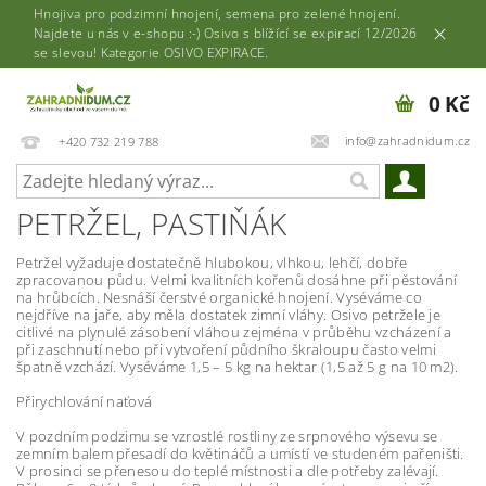
Hnojiva pro podzimní hnojení, semena pro zelené hnojení.
Najdete u nás v e-shopu :-) Osivo s blížící se expirací 12/2026
se slevou! Kategorie OSIVO EXPIRACE.
0 Kč
info@zahradnidum.cz
+420 732 219 788
PETRŽEL, PASTIŇÁK
Petržel vyžaduje dostatečně hlubokou, vlhkou, lehčí, dobře
zpracovanou půdu. Velmi kvalitních kořenů dosáhne při pěstování
na hrůbcích. Nesnáší čerstvé organické hnojení. Vyséváme co
nejdříve na jaře, aby měla dostatek zimní vláhy. Osivo petržele je
citlivé na plynulé zásobení vláhou zejména v průběhu vzcházení a
při zaschnutí nebo při vytvoření půdního škraloupu často velmi
špatně vzchází. Vyséváme 1,5 – 5 kg na hektar (1,5 až 5 g na 10 m2).
Přirychlování naťová
V pozdním podzimu se vzrostlé rostliny ze srpnového výsevu se
zemním balem přesadí do květináčů a umístí ve studeném pařeništi.
V prosinci se přenesou do teplé místnosti a dle potřeby zalévají.