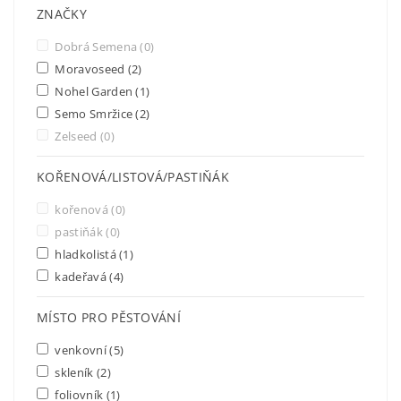
ZNAČKY
Dobrá Semena
(0)
Moravoseed
(2)
Nohel Garden
(1)
Semo Smržice
(2)
Zelseed
(0)
KOŘENOVÁ/LISTOVÁ/PASTIŇÁK
kořenová
(0)
pastiňák
(0)
hladkolistá
(1)
kadeřavá
(4)
MÍSTO PRO PĚSTOVÁNÍ
venkovní
(5)
skleník
(2)
foliovník
(1)