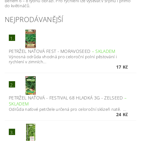
Během 6 – 8 týdnů obrazí. Pro rychlení lze vysévat v srpnu i přímo
do květináčů.
NEJPRODÁVANĚJŠÍ
1.
PETRŽEL NAŤOVÁ FEST - MORAVOSEED
–
SKLADEM
Výnosná odrůda vhodná pro celoroční polní pěstování i
rychlení v zimních...
17 Kč
2.
PETRŽEL NAŤOVÁ - FESTIVAL 68 HLADKÁ 3G - ZELSEED
–
SKLADEM
Odrůda naťové petržele určená pro celoroční sklizeň natě. ...
24 Kč
3.