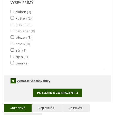
VÝSEV PŘÍMÝ
duben
(3)
květen
(2)
červen
(0)
červenec
(0)
březen
(3)
srpen
(0)
září
(1)
říjen
(1)
únor
(2)
Vymazat všechny filtry
POLOŽEK K ZOBRAZENÍ:
3
ABECEDNĚ
NEJLEVNĚJŠÍ
NEJDRAŽŠÍ