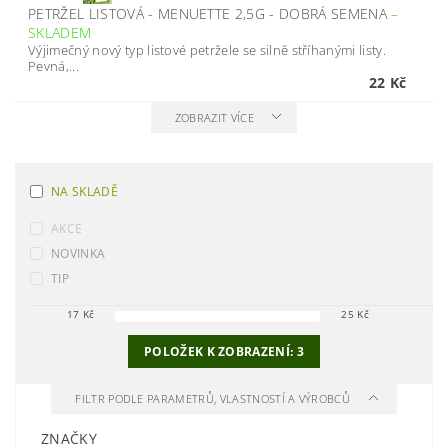
PETRŽEL LISTOVÁ - MENUETTE 2,5G - DOBRÁ SEMENA
–
SKLADEM
Výjimečný nový typ listové petržele se silně stříhanými listy.
Pevná,...
22 Kč
ZOBRAZIT VÍCE
NA SKLADĚ
AKCE
NOVINKA
TIP
17
Kč
25
Kč
POLOŽEK K ZOBRAZENÍ:
3
FILTR PODLE PARAMETRŮ, VLASTNOSTÍ A VÝROBCŮ
ZNAČKY