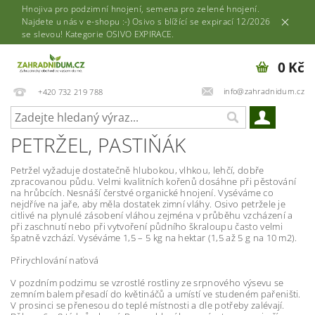
Hnojiva pro podzimní hnojení, semena pro zelené hnojení.
Najdete u nás v e-shopu :-) Osivo s blížící se expirací 12/2026
se slevou! Kategorie OSIVO EXPIRACE.
0 Kč
info@zahradnidum.cz
+420 732 219 788
PETRŽEL, PASTIŇÁK
Petržel vyžaduje dostatečně hlubokou, vlhkou, lehčí, dobře
zpracovanou půdu. Velmi kvalitních kořenů dosáhne při pěstování
na hrůbcích. Nesnáší čerstvé organické hnojení. Vyséváme co
nejdříve na jaře, aby měla dostatek zimní vláhy. Osivo petržele je
citlivé na plynulé zásobení vláhou zejména v průběhu vzcházení a
při zaschnutí nebo při vytvoření půdního škraloupu často velmi
špatně vzchází. Vyséváme 1,5 – 5 kg na hektar (1,5 až 5 g na 10 m2).
Přirychlování naťová
V pozdním podzimu se vzrostlé rostliny ze srpnového výsevu se
zemním balem přesadí do květináčů a umístí ve studeném pařeništi.
V prosinci se přenesou do teplé místnosti a dle potřeby zalévají.