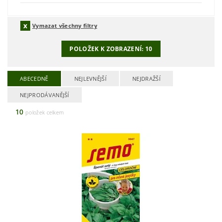
Vymazat všechny filtry
POLOŽEK K ZOBRAZENÍ:
10
ABECEDNĚ
NEJLEVNĚJŠÍ
NEJDRAŽŠÍ
NEJPRODÁVANĚJŠÍ
10
položek celkem