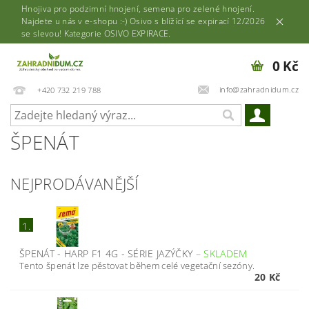
Hnojiva pro podzimní hnojení, semena pro zelené hnojení.
Najdete u nás v e-shopu :-) Osivo s blížící se expirací 12/2026
se slevou! Kategorie OSIVO EXPIRACE.
0 Kč
info@zahradnidum.cz
+420 732 219 788
ŠPENÁT
NEJPRODÁVANĚJŠÍ
1.
ŠPENÁT - HARP F1 4G - SÉRIE JAZÝČKY
–
SKLADEM
Tento špenát lze pěstovat během celé vegetační sezóny.
20 Kč