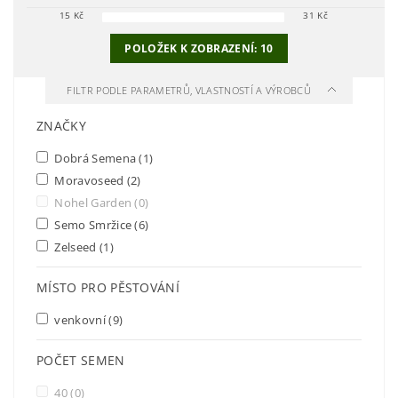
15
Kč
31
Kč
POLOŽEK K ZOBRAZENÍ:
10
FILTR PODLE PARAMETRŮ, VLASTNOSTÍ A VÝROBCŮ
ZNAČKY
Dobrá Semena
(1)
Moravoseed
(2)
Nohel Garden
(0)
Semo Smržice
(6)
Zelseed
(1)
MÍSTO PRO PĚSTOVÁNÍ
venkovní
(9)
POČET SEMEN
40
(0)