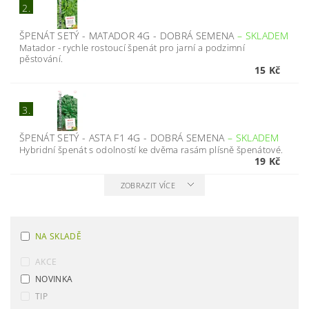
2.
ŠPENÁT SETÝ - MATADOR 4G - DOBRÁ SEMENA
–
SKLADEM
Matador - rychle rostoucí špenát pro jarní a podzimní
pěstování.
15 Kč
3.
ŠPENÁT SETÝ - ASTA F1 4G - DOBRÁ SEMENA
–
SKLADEM
Hybridní špenát s odolností ke dvěma rasám plísně špenátové.
19 Kč
ZOBRAZIT VÍCE
NA SKLADĚ
AKCE
NOVINKA
TIP