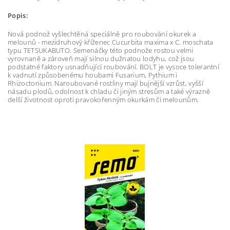
Popis:
Nová podnož vyšlechtěná speciálně pro roubování okurek a
melounů - mezidruhový kříženec Cucurbita maxima x C. moschata
typu TETSUKABUTO. Semenáčky této podnože rostou velmi
vyrovnaně a zároveň mají silnou dužnatou lodyhu, což jsou
podstatné faktory usnadňující roubování. BOLT je vysoce tolerantní
k vadnutí způsobenému houbami Fusarium, Pythium i
Rhizoctonium. Naroubované rostliny mají bujnější vzrůst, vyšší
násadu plodů, odolnost k chladu či jiným stresům a také výrazně
delší životnost oproti pravokořenným okurkám či melounům.