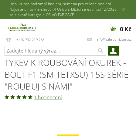
Hnojiva pro podzimní hnojení, semena pro zelené hnojení.
Najdete u nás v e-shopu :-) Osivo s blížící se expirací 12/2026
se slevou! Kategorie OSIVO EXPIRACE.
0 Kč
info@zahradnidum.cz
+420 732 219 788
TYKEV K ROUBOVÁNÍ OKUREK -
BOLT F1 (SM TETXSU) 15S SÉRIE
"ROUBUJ S NÁMI"
1 hodnocení