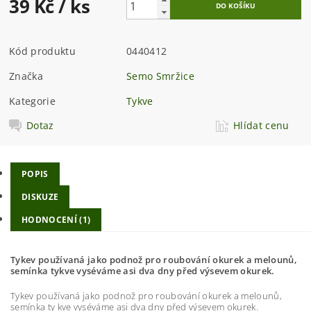
39 Kč
/ ks
Kód produktu
0440412
Značka
Semo Smržice
Kategorie
Tykve
Dotaz
Hlídat cenu
POPIS
DISKUZE
HODNOCENÍ (1)
Tykev používaná jako podnož pro roubování okurek a melounů,
semínka tykve vyséváme asi dva dny před výsevem okurek.
Tykev používaná jako podnož pro roubování okurek a melounů,
semínka ty kve vyséváme asi dva dny před výsevem okurek.