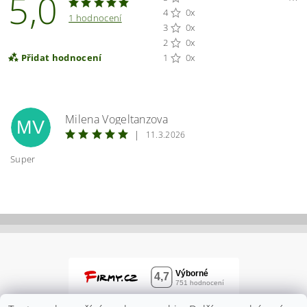
5,0
4
0x
1 hodnocení
3
0x
2
0x
Přidat hodnocení
1
0x
Milena Vogeltanzova
MV
|
11.3.2026
Super
Vložením hodnocení souhlasíte s
podmínkami
ochrany osobních údajů