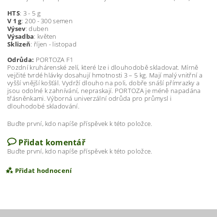
HTS
: 3 - 5 g
V 1 g
: 200 - 300 semen
Výsev
: duben
Výsadba
: květen
Sklizeň
: říjen - listopad
Odrůda:
PORTOZA F1
Pozdní kruhárenské zelí, které lze i dlouhodobě skladovat. Mírně
vejčité tvrdé hlávky dosahují hmotnosti 3 – 5 kg. Mají malý vnitřní a
vyšší vnější košťál. Vydrží dlouho na poli, dobře snáší přímrazky a
jsou odolné k zahnívání, nepraskají. PORTOZA je méně napadána
třásněnkami. Výborná univerzální odrůda pro průmysl i
dlouhodobé skladování.
Buďte první, kdo napíše příspěvek k této položce.
Přidat komentář
Buďte první, kdo napíše příspěvek k této položce.
Přidat hodnocení