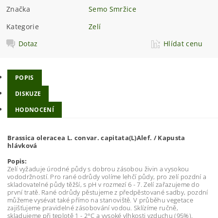
Značka
Semo Smržice
Kategorie
Zelí
Dotaz
Hlídat cenu
POPIS
DISKUZE
HODNOCENÍ
Brassica oleracea L. convar. capitata(L)Alef. / Kapusta
hlávková
Popis:
Zelí vyžaduje úrodné půdy s dobrou zásobou živin a vysokou
vododržností. Pro rané odrůdy volíme lehčí půdy, pro zelí pozdní a
skladovatelné půdy těžší, s pH v rozmezí 6 - 7. Zelí zařazujeme do
první tratě. Rané odrůdy pěstujeme z předpěstované sadby, pozdní
můžeme vysévat také přímo na stanoviště. V průběhu vegetace
zajišťujeme pravidelné zásobování vodou. Sklízíme ručně,
skladujeme při teplotě 1 - 2°C a vysoké vlhkosti vzduchu (95%).