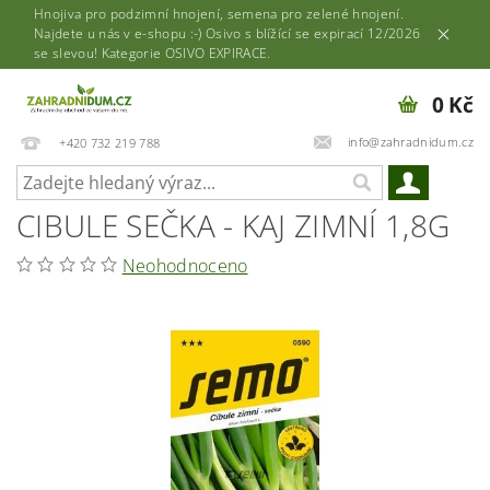
Hnojiva pro podzimní hnojení, semena pro zelené hnojení.
Najdete u nás v e-shopu :-) Osivo s blížící se expirací 12/2026
se slevou! Kategorie OSIVO EXPIRACE.
0 Kč
info@zahradnidum.cz
+420 732 219 788
CIBULE SEČKA - KAJ ZIMNÍ 1,8G
Neohodnoceno