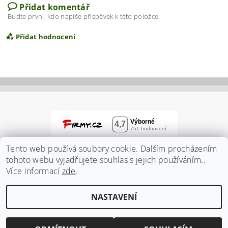
Přidat komentář
Buďte první, kdo napíše příspěvek k této položce.
Přidat hodnocení
Tento web používá soubory cookie. Dalším procházením
tohoto webu vyjadřujete souhlas s jejich používáním..
Více informací
zde
.
Vložením hodnocení souhlasíte s
podmínkami
NASTAVENÍ
ochrany osobních údajů
2026 ©
Zahradnidum.cz
, všechna práva vyhrazena
Vytvořil Shoptet