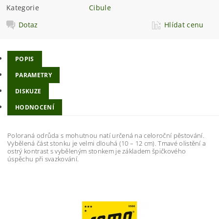
Kategorie
Cibule
Dotaz
Hlídat cenu
POPIS
PARAMETRY
DISKUZE
HODNOCENÍ
Poloraná odrůda s mohutnou natí určená na celoroční pěstování.
Vybělená část stonku je velmi dlouhá (10 – 12 cm). Tmavé olistění a
ostrý kontrast s vyběleným stonkem je základem špičkového
úspěchu při svazkování.