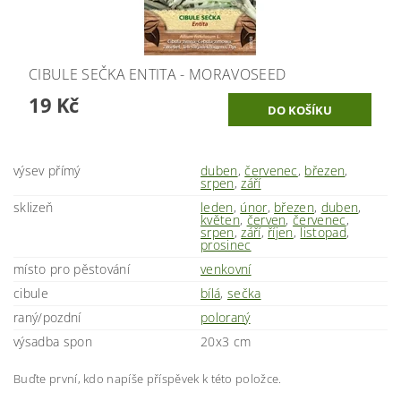
CIBULE SEČKA ENTITA - MORAVOSEED
19 Kč
výsev přímý
duben
,
červenec
,
březen
,
srpen
,
září
sklizeň
leden
,
únor
,
březen
,
duben
,
květen
,
červen
,
červenec
,
srpen
,
září
,
říjen
,
listopad
,
prosinec
místo pro pěstování
venkovní
cibule
bílá
,
sečka
raný/pozdní
poloraný
výsadba spon
20x3 cm
Buďte první, kdo napíše příspěvek k této položce.