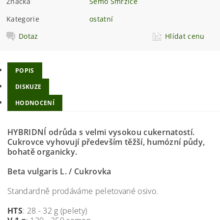
Značka
Semo Smržice
Kategorie
ostatní
Dotaz
Hlídat cenu
POPIS
DISKUZE
HODNOCENÍ
HYBRIDNÍ odrůda s velmi vysokou cukernatostí.
Cukrovce vyhovují především těžší, humózní půdy,
bohatě organicky.
Beta vulgaris L. / Cukrovka
Standardně prodáváme peletované osivo.
HTS
: 28 - 32 g (pelety)