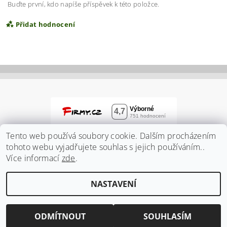
Buďte první, kdo napíše příspěvek k této položce.
Přidat hodnocení
Tento web používá soubory cookie. Dalším procházením
tohoto webu vyjadřujete souhlas s jejich používáním..
Více informací
zde
.
Vložením hodnocení souhlasíte s
podmínkami
NASTAVENÍ
ochrany osobních údajů
2026 ©
Zahradnidum.cz
, všechna práva vyhrazena
Vytvořil Shoptet
ODMÍTNOUT
SOUHLASÍM