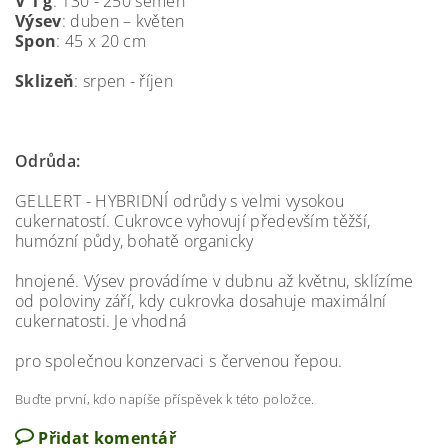
V 1 g
: 130 - 250 semen
Výsev
: duben – květen
Spon
: 45 x 20 cm
Sklizeň
: srpen - říjen
Odrůda:
GELLERT - HYBRIDNÍ odrůdy s velmi vysokou
cukernatostí. Cukrovce vyhovují především těžší,
humózní půdy, bohatě organicky
hnojené. Výsev provádíme v dubnu až květnu, sklízíme
od poloviny září, kdy cukrovka dosahuje maximální
cukernatosti. Je vhodná
pro společnou konzervaci s červenou řepou.
Buďte první, kdo napíše příspěvek k této položce.
Přidat komentář