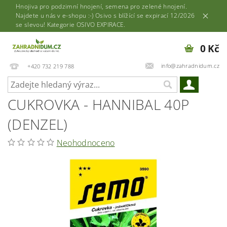
Hnojiva pro podzimní hnojení, semena pro zelené hnojení.
Najdete u nás v e-shopu :-) Osivo s blížící se expirací 12/2026
se slevou! Kategorie OSIVO EXPIRACE.
0 Kč
info@zahradnidum.cz
+420 732 219 788
CUKROVKA - HANNIBAL 40P
(DENZEL)
Neohodnoceno