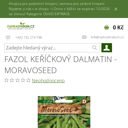
Hnojiva pro podzimní hnojení, semena pro zelené hnojení.
Najdete u nás v e-shopu :-) Osivo s blížící se expirací 12/2026
se slevou! Kategorie OSIVO EXPIRACE.
0 Kč
info@zahradnidum.cz
+420 732 219 788
FAZOL KEŘÍČKOVÝ DALMATIN -
MORAVOSEED
Neohodnoceno