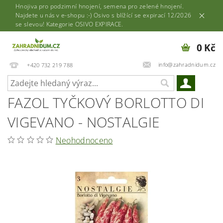
Hnojiva pro podzimní hnojení, semena pro zelené hnojení.
Najdete u nás v e-shopu :-) Osivo s blížící se expirací 12/2026
se slevou! Kategorie OSIVO EXPIRACE.
0 Kč
info@zahradnidum.cz
+420 732 219 788
FAZOL TYČKOVÝ BORLOTTO DI
VIGEVANO - NOSTALGIE
Neohodnoceno