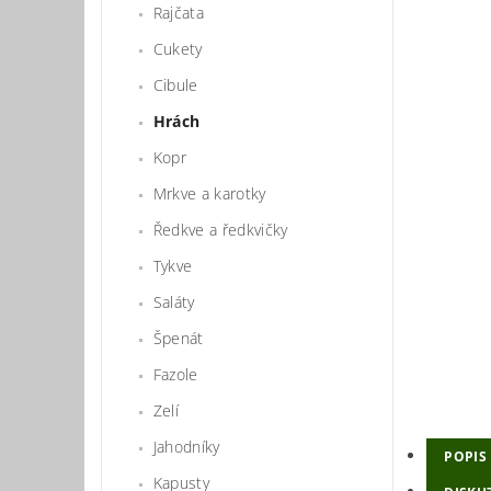
Rajčata
Cukety
Cibule
Hrách
Kopr
Mrkve a karotky
Ředkve a ředkvičky
Tykve
Saláty
Špenát
Fazole
Zelí
Jahodníky
POPIS
Kapusty