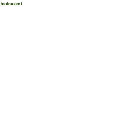
t hodnocení
ením hodnocení souhlasíte s
podmínkami ochrany osobních úda