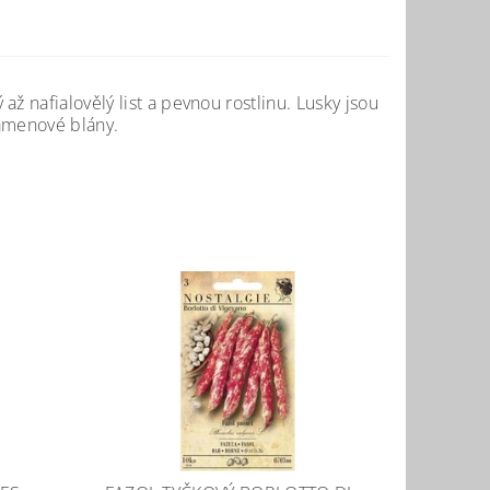
až nafialovělý list a pevnou rostlinu. Lusky jsou
gamenové blány.