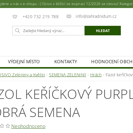
ete u nás v e-shopu :-) Osivo s blížící se expirací 12/2026 se slevou! Katego
info@zahradnidum.cz
+420 732 219 788
VÝDEJNÍ MÍSTO
KONTAKTY
HODNOCENÍ OBC
OSIVO Zeleniny a Květin
SEMENA ZELENINY
Hrách
Fazol keříčk
ZOL KEŘÍČKOVÝ PURPL
BRÁ SEMENA
Neohodnoceno