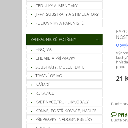
CEDULKY A JMENOVKY
JIFFY, SUBSTRÁTY A STIMULÁTORY
FOLIOVNÍKY A PAŘENIŠTĚ
FAZO
NOST
ZAHRADNICKÉ POTŘEBY
Obvyk
HNOJIVA
Výnosn
kuchyň
CHEMIE A PŘÍPRAVKY
hnízd
pnout
SUBSTRÁTY, MULČE, DRŤE
TRAVNÍ OSIVO
21 
NÁŘADÍ
RUKAVICE
KVĚTINÁČE,TRUHLÍKY,OBALY
Buďte prv
KONVE, POSTŘIKOVAČE, HADICE
Při
PŘEPRAVKY, NÁDOBY, KBELÍKY
Buďte prv