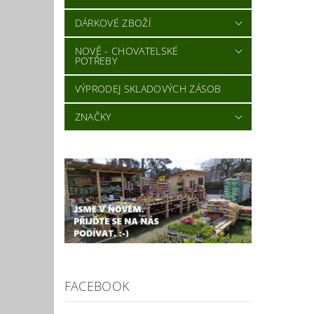
DÁRKOVÉ ZBOŽÍ
NOVĚ - CHOVATELSKÉ
POTŘEBY
VÝPRODEJ SKLADOVÝCH ZÁSOB
ZNAČKY
FACEBOOK