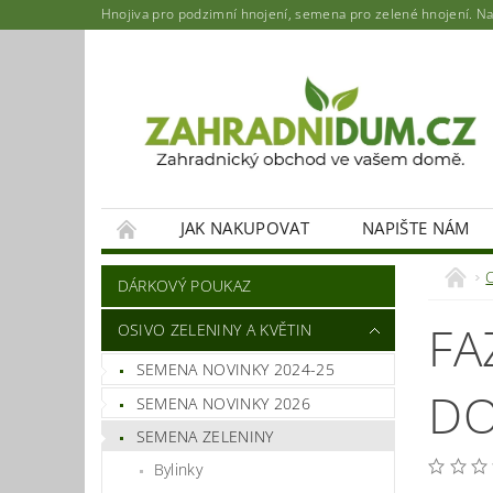
Hnojiva pro podzimní hnojení, semena pro zelené hnojení. Najd
JAK NAKUPOVAT
NAPIŠTE NÁM
DÁRKOVÝ POUKAZ
FA
OSIVO ZELENINY A KVĚTIN
SEMENA NOVINKY 2024-25
DO
SEMENA NOVINKY 2026
SEMENA ZELENINY
Bylinky