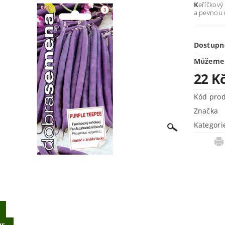
K
eříčkový 
a pevnou r
Dostupn
Můžeme 
22 K
Kód pro
Značka
Kategori