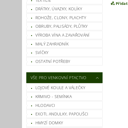
TEXTILIE
Přida
DRÁTKY, ÚVAZKY, KOLÍKY
ROHOŽE, CLONY, PLACHTY
OBRUBY, PALISÁDY, PLŮTKY
VÝROBA VÍNA A ZAVAŘOVÁNÍ
MALÝ ZAHRADNÍK
SVÍČKY
OSTATNÍ POTŘEBY
Vlož
VŠE PRO VENKOVNÍ PTACTVO
LOJOVÉ KOULE A VÁLEČKY
KRMIVO - SEMÍNKA
HLODAVCI
EXOTI, ANDULKY, PAPOUŠCI
HMYZÍ DOMKY