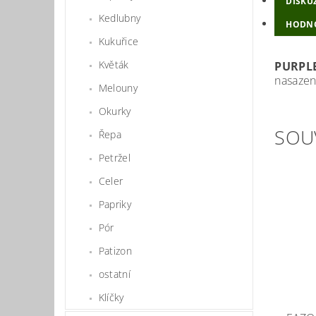
DISKU
Kedlubny
HODN
Kukuřice
Květák
PURPLE
nasazeny
Melouny
Okurky
SOU
Řepa
Petržel
Celer
Papriky
Pór
Patizon
ostatní
Klíčky