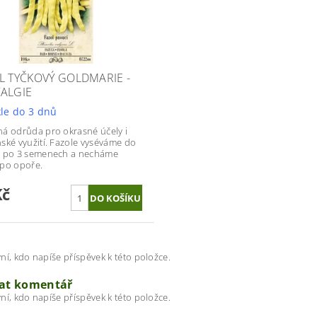
L TYČKOVÝ GOLDMARIE -
ALGIE
le do 3 dnů
á odrůda pro okrasné účely i
ské využití. Fazole vyséváme do
a po 3 semenech a necháme
 po opoře.
Kč
ní, kdo napíše příspěvek k této položce.
dat komentář
ní, kdo napíše příspěvek k této položce.