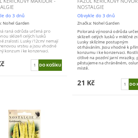
L KEŘÍČKOVÝ MAXIDOR -
FAZOL KEŘÍČKOVÝ NOVOR
ALGIE
NOSTALGIE
le do 3 dnů
Obvykle do 3 dnů
a:
Nohel Garden
Značka:
Nohel Garden
á raná odrůda určená pro
Poloraná výnosná odrůda urče
nou sklizeň celých lusků
sklizeň celých lusků v mléčné zra
né zralosti. Lusky /12cm/ nemají
Lusky sklízíme postupným
enovou vrstvu a jsou vhodné
otrháváním. Jsou vhodné k př
mý konzum i ke konzervaci.
konzumu i ke konzervaci. Rostli
citlivé na pozdní jarní mrazíky, 
Kč
pěstujeme na chráněném, osl
místě.
21 Kč