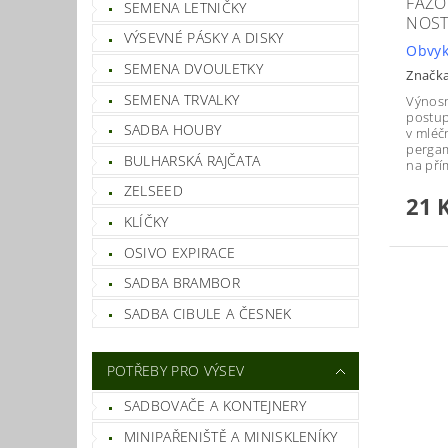
FAZO
SEMENA LETNIČKY
NOST
VÝSEVNÉ PÁSKY A DISKY
Obvyk
SEMENA DVOULETKY
Značk
SEMENA TRVALKY
Výnosn
postup
SADBA HOUBY
v mléč
pergam
BULHARSKÁ RAJČATA
na pří
ZELSEED
21 
KLÍČKY
OSIVO EXPIRACE
SADBA BRAMBOR
SADBA CIBULE A ČESNEK
POTŘEBY PRO VÝSEV
SADBOVAČE A KONTEJNERY
MINIPAŘENIŠTĚ A MINISKLENÍKY