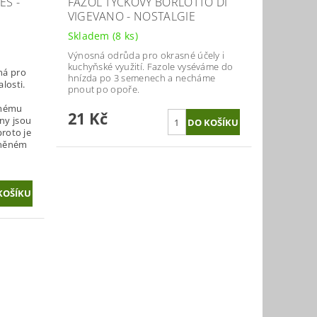
ES -
FAZOL TYČKOVÝ BORLOTTO DI
VIGEVANO - NOSTALGIE
Skladem
(8 ks)
Výnosná odrůda pro okrasné účely i
kuchyňské využití. Fazole vyséváme do
ná pro
hnízda po 3 semenech a necháme
losti.
pnout po opoře.
ímému
21 Kč
ny jsou
proto je
uněném