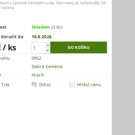
fazol s výrazně fialovými lusky. Má tmavý až nafialovělý list
ostlinu.
ost
Skladem
(3 ks)
doručit do
10.8.2026
č
/ ks
duktu
0952
Dobrá Semena
e
Hrách
Tisk
Dotaz
Hlídat cenu