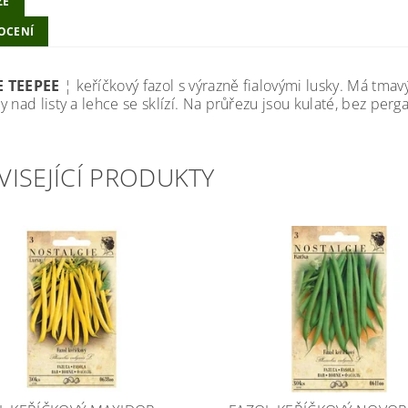
ZE
OCENÍ
 TEEPEE
¦ keříčkový fazol s výrazně fialovými lusky. Má tmavý 
 nad listy a lehce se sklízí. Na průřezu jsou kulaté, bez per
VISEJÍCÍ PRODUKTY