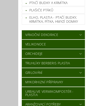
PTAČÍ BUDKY A KRMÍTKA
PLAŠIČE PTÁKŮ
ELHO, PLASTIA - PTAČÍ BUDKY,
KRMÍTKA, PÍTKA, HMYZÍ DOMKY
VÁNOČNÍ DEKORACE
VELIKONOCE
ORCHIDEJE
TRUHLÍKY BERBERIS PLASTIA
GRILOVÁNÍ
MYKORHIZNÍ PŘÍPRAVKY
URBALIVE VERMIKOMPOSTÉR -
PLASTIA
ARANŽOVACÍ POTŘEBY