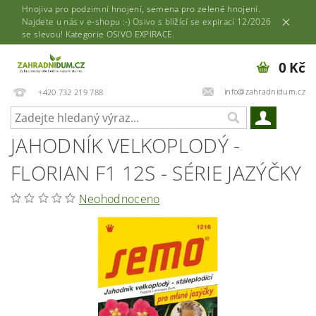
Hnojiva pro podzimní hnojení, semena pro zelené hnojení.
Najdete u nás v e-shopu :-) Osivo s blížící se expirací 12/2026
se slevou! Kategorie OSIVO EXPIRACE.
0 Kč
info@zahradnidum.cz
+420 732 219 788
JAHODNÍK VELKOPLODÝ -
FLORIAN F1 12S - SÉRIE JAZÝČKY
Neohodnoceno