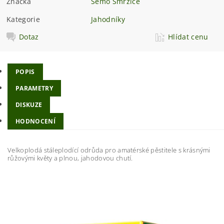
Značka
Semo Smržice
Kategorie
Jahodníky
Dotaz
Hlídat cenu
POPIS
PARAMETRY
DISKUZE
HODNOCENÍ
Velkoplodá stáleplodící odrůda pro amatérské pěstitele s krásnými
růžovými květy a plnou, jahodovou chutí.