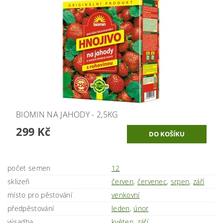
BIOMIN NA JAHODY - 2,5KG
299 Kč
počet semen
12
sklizeň
červen
,
červenec
,
srpen
,
září
místo pro pěstování
venkovní
předpěstování
leden
,
únor
výsadba
květen
,
září