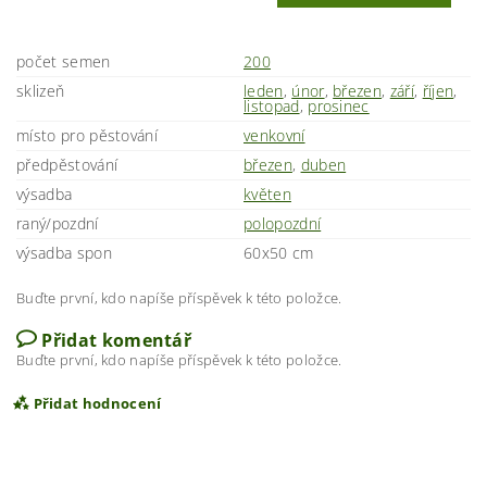
počet semen
200
sklizeň
leden
,
únor
,
březen
,
září
,
říjen
,
listopad
,
prosinec
místo pro pěstování
venkovní
předpěstování
březen
,
duben
výsadba
květen
raný/pozdní
polopozdní
výsadba spon
60x50 cm
Buďte první, kdo napíše příspěvek k této položce.
Přidat komentář
Buďte první, kdo napíše příspěvek k této položce.
Přidat hodnocení