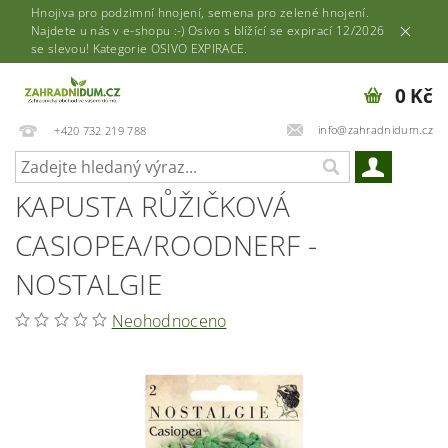
Hnojiva pro podzimní hnojení, semena pro zelené hnojení.
Najdete u nás v e-shopu :-) Osivo s blížící se expirací 12/2026
se slevou! Kategorie OSIVO EXPIRACE.
0 Kč
info@zahradnidum.cz
+420 732 219 788
KAPUSTA RŮŽIČKOVÁ
CASIOPEA/ROODNERF -
NOSTALGIE
Neohodnoceno