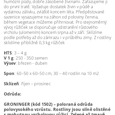
humózní půdy, dobře zásobené živinami. Zařazujeme ji
do první tratě. Vyžaduje dostatek živin v půdě a
vydatnou zálivku, zvláště koncem léta. Předpěstované
sazenice vysazujeme na záhon od poloviny června,
během vegetace můžeme přihrnovat. Pro stejnoměrný
vývoj růžiček se doporučuje odstranění růstového
vrcholu (ulomením) koncem srpna až v září. Sklízíme
podle potřeby až do zámrazu i v průběhu zimy. Z rostliny
sklidíme přibližně 0,3 kg růžiček
HTS
: 3 – 4 g
V 1 g
: 250 - 350 semen
Výsev
: březen - duben
Spon
: 60–50 x 60–50 cm, 30 – 40 rostlin na 10 m2
Sklizeň
: říjen – prosinec
Odrůda:
GRONINGER (kód 1502)
– poloraná odrůda
polovysokého vzrůstu. Rostliny jsou silně olistěné
s mohutnou vrcholovou růžicí. Zelené až tmavě