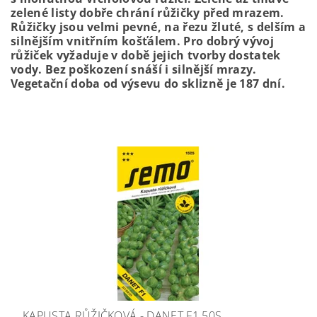
zelené listy dobře chrání růžičky před mrazem.
Růžičky jsou velmi pevné, na řezu žluté, s delším a
silnějším vnitřním košťálem. Pro dobrý vývoj
růžiček vyžaduje v době jejich tvorby dostatek
vody. Bez poškození snáší i silnější mrazy.
Vegetační doba od výsevu do sklizně je 187 dní.
KAPUSTA RŮŽIČKOVÁ - DANET F1 50S