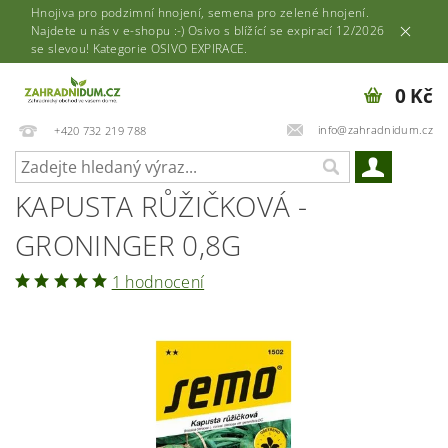
Hnojiva pro podzimní hnojení, semena pro zelené hnojení.
Najdete u nás v e-shopu :-) Osivo s blížící se expirací 12/2026
se slevou! Kategorie OSIVO EXPIRACE.
0 Kč
info@zahradnidum.cz
+420 732 219 788
KAPUSTA RŮŽIČKOVÁ -
GRONINGER 0,8G
1 hodnocení