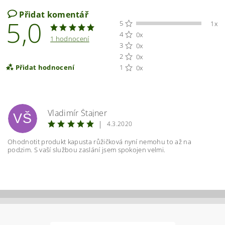
Přidat komentář
5,0
5
1x
4
0x
1 hodnocení
3
0x
2
0x
Přidat hodnocení
1
0x
Vladimír Štajner
VŠ
|
4.3.2020
Ohodnotit produkt kapusta růžičková nyní nemohu to až na
podzim. S vaší službou zaslání jsem spokojen velmi.
Vložením hodnocení souhlasíte s
podmínkami