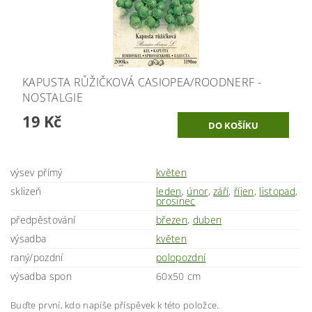
KAPUSTA RŮŽIČKOVÁ CASIOPEA/ROODNERF -
NOSTALGIE
19 Kč
výsev přímý
květen
sklizeň
leden
,
únor
,
září
,
říjen
,
listopad
,
prosinec
předpěstování
březen
,
duben
výsadba
květen
raný/pozdní
polopozdní
výsadba spon
60x50 cm
Buďte první, kdo napíše příspěvek k této položce.