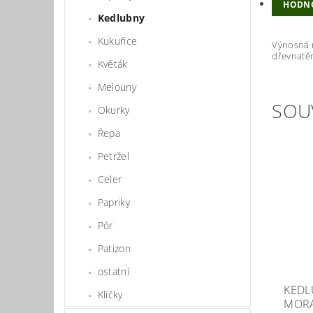
HODN
Kedlubny
Kukuřice
Výnosná r
dřevnatěn
Květák
Melouny
SOU
Okurky
Řepa
Petržel
Celer
Papriky
Pór
Patizon
ostatní
KEDL
Klíčky
MOR