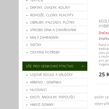
TEXTILIE
DRÁTKY, ÚVAZKY, KOLÍKY
ROHOŽE, CLONY, PLACHTY
KEDL
OBRUBY, PALISÁDY, PLŮTKY
HYBR
VÝROBA VÍNA A ZAVAŘOVÁNÍ
Dočas
MALÝ ZAHRADNÍK
Značk
SVÍČKY
Raná 
kedlub
OSTATNÍ POTŘEBY
jsou p
s možn
pro ja
Vegeta
VŠE PRO VENKOVNÍ PTACTVO
25 
LOJOVÉ KOULE A VÁLEČKY
KRMIVO - SEMÍNKA
HLODAVCI
EXOTI, ANDULKY, PAPOUŠCI
počet s
výsev př
HMYZÍ DOMKY