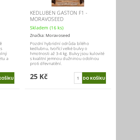
KEDLUBEN GASTON F1 -
MORAVOSEED
Skladem
(16 ks)
Značka:
Moravoseed
ě
Pozdní hybridní odrůda bílého
 s
kedlubnu, tvořící velké bulvy o
olný
hmotnosti až 3-4 kg. Bulvy jsou kulovité
ětu a
s kvalitní jemnou dužninou odolnou
proti dřevnatění.
25 Kč