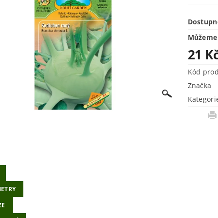
Dostupn
Můžeme 
21 K
Kód pro
Značka
Kategori
ETRY
ZE