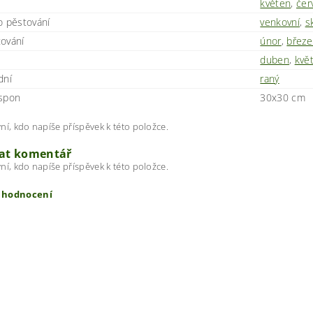
květen
,
čer
o pěstování
venkovní
,
s
ování
únor
,
březe
duben
,
kvě
dní
raný
spon
30x30 cm
ní, kdo napíše příspěvek k této položce.
dat komentář
ní, kdo napíše příspěvek k této položce.
t hodnocení