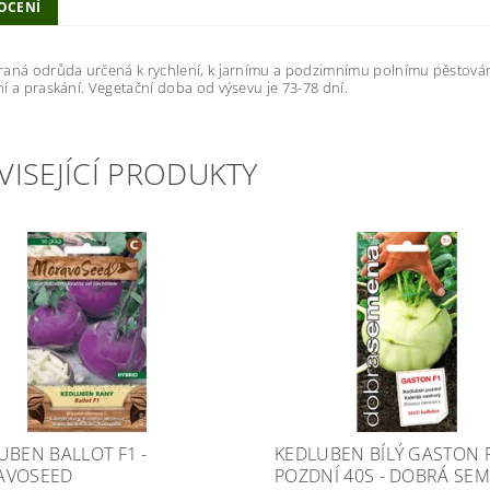
OCENÍ
aná odrůda určená k rychlení, k jarnímu a podzimnímu polnímu pěstování.
í a praskání. Vegetační doba od výsevu je 73-78 dní.
VISEJÍCÍ PRODUKTY
UBEN BALLOT F1 -
KEDLUBEN BÍLÝ GASTON 
AVOSEED
POZDNÍ 40S - DOBRÁ SE