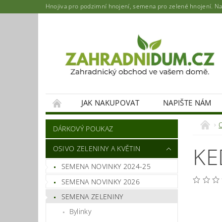
Hnojiva pro podzimní hnojení, semena pro zelené hnojení. Najd
JAK NAKUPOVAT
NAPIŠTE NÁM
DÁRKOVÝ POUKAZ
KE
OSIVO ZELENINY A KVĚTIN
SEMENA NOVINKY 2024-25
SEMENA NOVINKY 2026
SEMENA ZELENINY
Bylinky