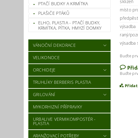
sklizeň
PTAČÍ BUDKY A KRMÍTKA
místo pr
PLAŠIČE PTÁKŮ
předpěst
ELHO, PLASTIA - PTAČÍ BUDKY,
výsadba
KRMÍTKA, PÍTKA, HMYZÍ DOMKY
raný/poz
výsadba 
VÁNOČNÍ DEKORACE
Buďte prv
VELIKONOCE
Při
ORCHIDEJE
Buďte prv
TRUHLÍKY BERBERIS PLASTIA
Přida
GRILOVÁNÍ
MYKORHIZNÍ PŘÍPRAVKY
URBALIVE VERMIKOMPOSTÉR -
PLASTIA
ARANŽOVACÍ POTŘEBY