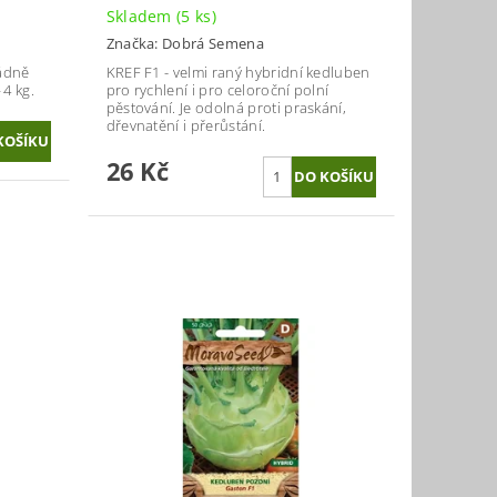
Skladem
(5 ks)
Značka:
Dobrá Semena
ádně
KREF F1 - velmi raný hybridní kedluben
 4 kg.
pro rychlení i pro celoroční polní
pěstování. Je odolná proti praskání,
dřevnatění i přerůstání.
26 Kč