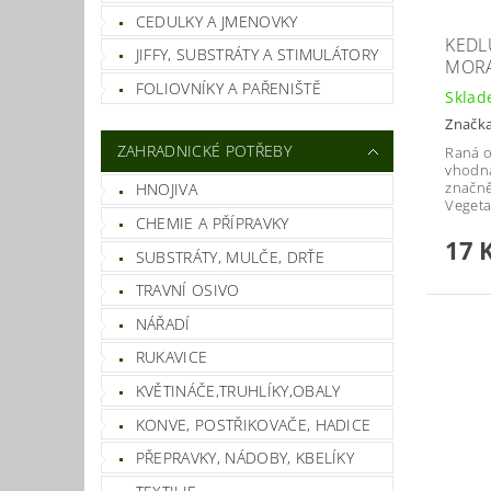
CEDULKY A JMENOVKY
KEDL
JIFFY, SUBSTRÁTY A STIMULÁTORY
MOR
FOLIOVNÍKY A PAŘENIŠTĚ
Skla
Značk
ZAHRADNICKÉ POTŘEBY
Raná 
vhodná
značně
HNOJIVA
Vegeta
CHEMIE A PŘÍPRAVKY
17 
SUBSTRÁTY, MULČE, DRŤE
TRAVNÍ OSIVO
NÁŘADÍ
RUKAVICE
KVĚTINÁČE,TRUHLÍKY,OBALY
KONVE, POSTŘIKOVAČE, HADICE
PŘEPRAVKY, NÁDOBY, KBELÍKY