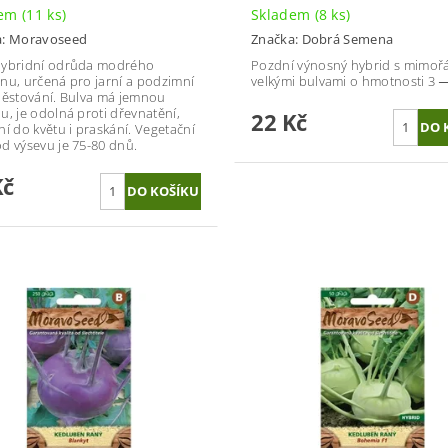
dem
(11 ks)
Skladem
(8 ks)
a:
Moravoseed
Značka:
Dobrá Semena
hybridní odrůda modrého
Pozdní výnosný hybrid s mimoř
nu, určená pro jarní a podzimní
velkými bulvami o hmotnosti 3 ─
pěstování. Bulva má jemnou
u, je odolná proti dřevnatění,
22 Kč
ní do květu i praskání. Vegetační
d výsevu je 75-80 dnů.
Kč