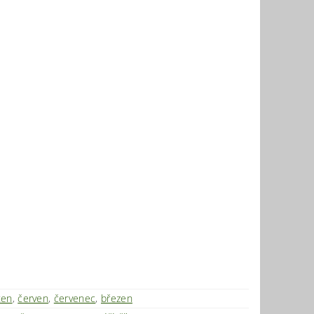
ten
,
červen
,
červenec
,
březen