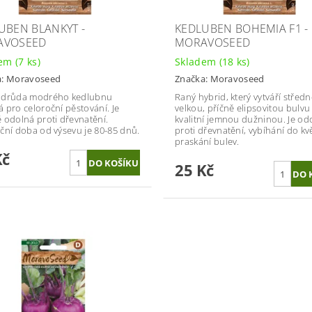
UBEN BLANKYT -
KEDLUBEN BOHEMIA F1 -
AVOSEED
MORAVOSEED
dem
(7 ks)
Skladem
(18 ks)
a:
Moravoseed
Značka:
Moravoseed
odrůda modrého kedlubnu
Raný hybrid, který vytváří středn
 pro celoroční pěstování. Je
velkou, příčně elipsovitou bulvu
 odolná proti dřevnatění.
kvalitní jemnou dužninou. Je od
ční doba od výsevu je 80-85 dnů.
proti dřevnatění, vybíhání do kv
praskání bulev.
Kč
25 Kč