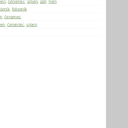
ven
,
červenec
,
srpen
,
září
,
říjen
kleník
,
foliovník
n
,
červenec
ten
,
červenec
,
srpen