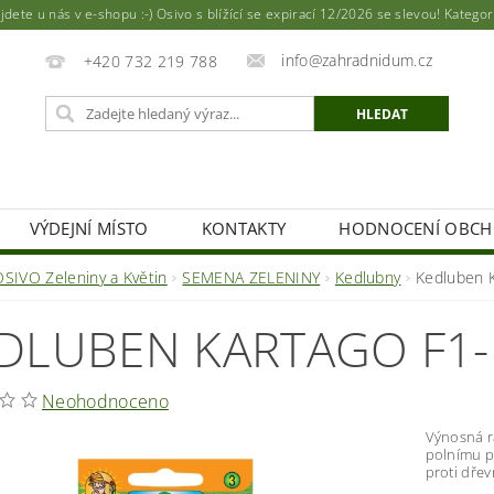
ete u nás v e-shopu :-) Osivo s blížící se expirací 12/2026 se slevou! Katego
info@zahradnidum.cz
+420 732 219 788
VÝDEJNÍ MÍSTO
KONTAKTY
HODNOCENÍ OBC
OSIVO Zeleniny a Květin
SEMENA ZELENINY
Kedlubny
Kedluben 
DLUBEN KARTAGO F1
Neohodnoceno
Výnosná r
polnímu pě
proti dřev