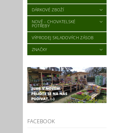
DÁRKOVÉ ZBOŽÍ
NOVĚ - CHOVATELSKÉ
Vlož
POTŘEBY
VÝPRODEJ SKLADOVÝCH ZÁSOB
ZNAČKY
FACEBOOK