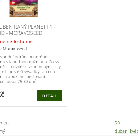
UBEN RANÝ PLANET F1 -
ID - MORAVOSEED
ně nedostupné
a:
Moravoseed
hybridní odrůda modrého
nu s lahodnou dužninou. Bulvy
loše kulovité se vzpřímenými listy
ostí hustější výsadby. Určená
rní a podzimní pěstování.
ční doba 75-80 dnů.
Kč
DETAIL
emen
50
ímý
duben
,
kvě