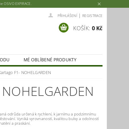
rie OSIVO EXPIRACE.
|
PŘIHLÁŠENÍ
REGISTRACE
KOŠÍK:
0 Kč
HODU
MÉ OBLÍBENÉ PRODUKTY
Kartago F1- NOHELGARDEN
- NOHELGARDEN
aná odrůda určená k rychlení, k jarnímu a podzimnímu
stování. Vyniká vyrovnaností, kvalitou bulvy a odolností
natění a praskání.