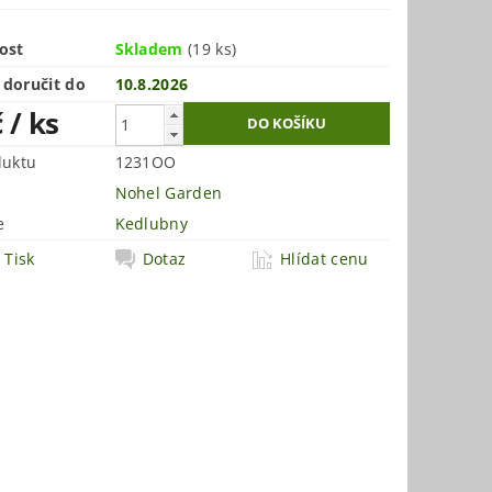
ost
Skladem
(19 ks)
doručit do
10.8.2026
č
/ ks
duktu
1231OO
Nohel Garden
e
Kedlubny
Tisk
Dotaz
Hlídat cenu