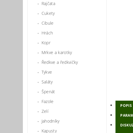
Rajčata
Cukety
Cibule
Hrách
Kopr
Mrkve a karotky
Ředkve a ředkvičky
Tykve
Saláty
Špenát
Fazole
POPIS
Zelí
PARAM
Jahodníky
DISKU
Kapusty