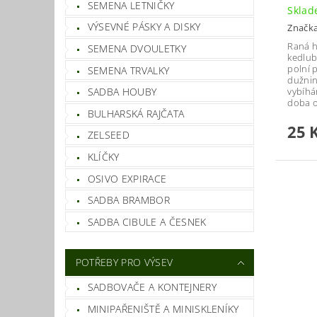
SEMENA LETNIČKY
Skla
VÝSEVNÉ PÁSKY A DISKY
Značk
Raná 
SEMENA DVOULETKY
kedlub
polní 
SEMENA TRVALKY
dužnin
vybíhá
SADBA HOUBY
doba o
BULHARSKÁ RAJČATA
25 
ZELSEED
KLÍČKY
OSIVO EXPIRACE
SADBA BRAMBOR
SADBA CIBULE A ČESNEK
POTŘEBY PRO VÝSEV
SADBOVAČE A KONTEJNERY
MINIPAŘENIŠTĚ A MINISKLENÍKY