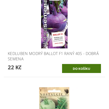
KEDLUBEN MODRÝ BALLOT F1 RANÝ 40S - DOBRÁ
SEMENA
22 Kč