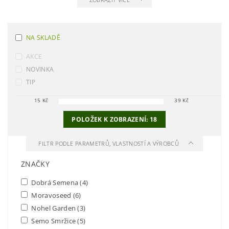
NA SKLADĚ
AKCE
NOVINKA
TIP
15
Kč
39
Kč
POLOŽEK K ZOBRAZENÍ:
18
FILTR PODLE PARAMETRŮ, VLASTNOSTÍ A VÝROBCŮ
ZNAČKY
Dobrá Semena
(4)
Moravoseed
(6)
Nohel Garden
(3)
Semo Smržice
(5)