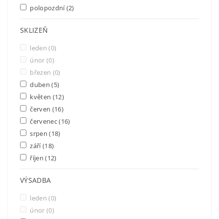
polopozdní
(2)
SKLIZEŇ
leden
(0)
únor
(0)
březen
(0)
duben
(5)
květen
(12)
červen
(16)
červenec
(16)
srpen
(18)
září
(18)
říjen
(12)
VÝSADBA
leden
(0)
únor
(0)