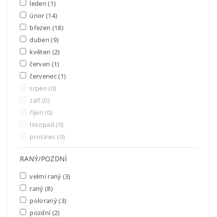
leden
(1)
únor
(14)
březen
(18)
duben
(9)
květen
(2)
červen
(1)
červenec
(1)
srpen
(0)
září
(0)
říjen
(0)
listopad
(0)
prosinec
(0)
RANÝ/POZDNÍ
velmi raný
(3)
raný
(8)
poloraný
(3)
pozdní
(2)