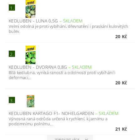
1.
KEDLUBEN - LUNA 0,5G
–
SKLADEM
Velmi odolná je proti vybíhání, dřevnatění i praskání kulovitých
bulev.
20 Kč
2.
KEDLUBEN - DVORANA 0,8G
–
SKLADEM
Bílá kedlubna, vyniká raností a odolností proti vybíhání i
deformaci...
20 Kč
3.
KEDLUBEN KARTAGO F1- NOHELGARDEN
–
SKLADEM
Výnosná raná odrůda určená k rychlení, k jarnímu a
podzimnímu polnímu...
21 Kč
ZOBRAZIT VÍCE