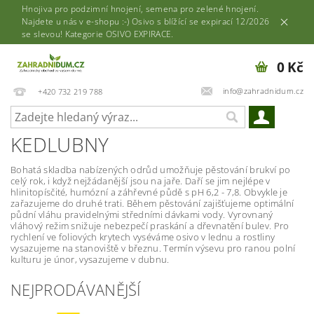
Hnojiva pro podzimní hnojení, semena pro zelené hnojení.
Najdete u nás v e-shopu :-) Osivo s blížící se expirací 12/2026
se slevou! Kategorie OSIVO EXPIRACE.
0 Kč
info@zahradnidum.cz
+420 732 219 788
KEDLUBNY
Bohatá skladba nabízených odrůd umožňuje pěstování brukví po
celý rok, i když nejžádanější jsou na jaře. Daří se jim nejlépe v
hlinitopísčité, humózní a záhřevné půdě s pH 6,2 - 7,8. Obvykle je
zařazujeme do druhé trati. Během pěstování zajišťujeme optimální
půdní vláhu pravidelnými středními dávkami vody. Vyrovnaný
vláhový režim snižuje nebezpečí praskání a dřevnatění bulev. Pro
rychlení ve foliových krytech vyséváme osivo v lednu a rostliny
vysazujeme na stanoviště v březnu. Termín výsevu pro ranou polní
kulturu je únor, vysazujeme v dubnu.
NEJPRODÁVANĚJŠÍ