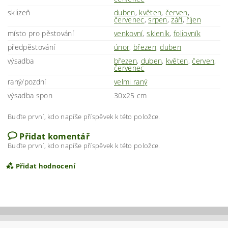
sklizeň
duben
,
květen
,
červen
,
červenec
,
srpen
,
září
,
říjen
místo pro pěstování
venkovní
,
skleník
,
foliovník
předpěstování
únor
,
březen
,
duben
výsadba
březen
,
duben
,
květen
,
červen
,
červenec
raný/pozdní
velmi raný
výsadba spon
30x25 cm
Buďte první, kdo napíše příspěvek k této položce.
Přidat komentář
Buďte první, kdo napíše příspěvek k této položce.
Přidat hodnocení