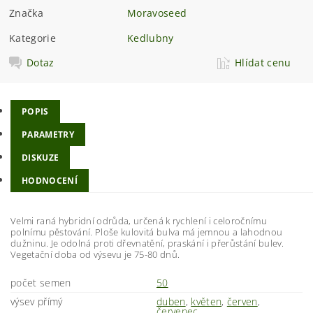
Značka
Moravoseed
Kategorie
Kedlubny
Dotaz
Hlídat cenu
POPIS
PARAMETRY
DISKUZE
HODNOCENÍ
Velmi raná hybridní odrůda, určená k rychlení i celoročnímu
polnímu pěstování. Ploše kulovitá bulva má jemnou a lahodnou
dužninu. Je odolná proti dřevnatění, praskání i přerůstání bulev.
Vegetační doba od výsevu je 75-80 dnů.
počet semen
50
výsev přímý
duben
,
květen
,
červen
,
červenec