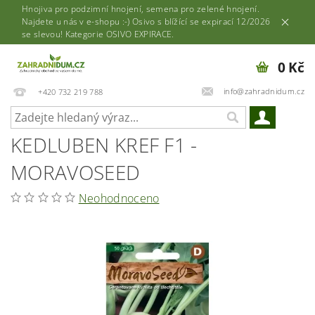
Hnojiva pro podzimní hnojení, semena pro zelené hnojení.
Najdete u nás v e-shopu :-) Osivo s blížící se expirací 12/2026
se slevou! Kategorie OSIVO EXPIRACE.
0 Kč
info@zahradnidum.cz
+420 732 219 788
KEDLUBEN KREF F1 -
MORAVOSEED
Neohodnoceno