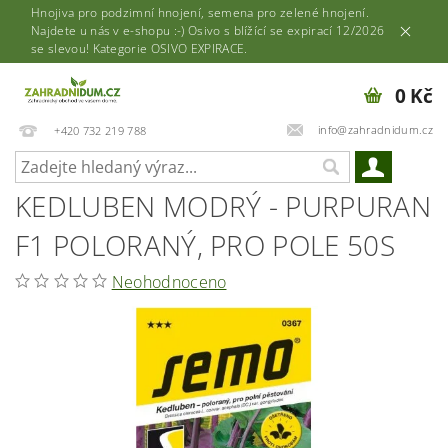
Hnojiva pro podzimní hnojení, semena pro zelené hnojení.
Najdete u nás v e-shopu :-) Osivo s blížící se expirací 12/2026
se slevou! Kategorie OSIVO EXPIRACE.
0 Kč
info@zahradnidum.cz
+420 732 219 788
KEDLUBEN MODRÝ - PURPURAN
F1 POLORANÝ, PRO POLE 50S
Neohodnoceno