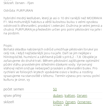
Sklizeň: červen - říjen
Odrůda: PURPURAN
hybridní modrý kedluben, který je asi o 10 dní ranější než MODRAVA
F1. Má mohutnější habitus a větší kulovitou bulvu s velmi vysokou
odolností k dřevnatění, praskání i zelenání. Dužnina je velmi jemná a
chutná. PURPURAN je především určen pro polní pěstování na jaře i
na podzim.
Popis:
Bohatá skladba nabízených odrůd umožňuje pěstování brukví po
celý rok, i když nejžádanější jsou na jaře. Daří se jim nejlépe v
hlinitopísčité, humózní a záhřevné půdě s pH 6,2 - 7,8. Obvykle je
zařazujeme do druhé trati. Během pěstování zajišťujeme optimální
půdní vláhu pravidelnými středními dávkami vody. Vyrovnaný
vláhový režim snižuje nebezpečí praskání a dřevnatění bulev. Pro
rychlení ve foliových krytech vyséváme osivo v lednu a rostliny
vysazujeme na stanoviště v březnu. Termín výsevu pro ranou polní
kulturu je únor, vy
počet semen
50
výsev přímý
duben
,
květen
,
červen
sklizeň
květen
,
červen
,
červenec
,
srpen
,
září