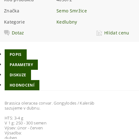
Značka
Semo Smržice
Kategorie
Kedlubny
Dotaz
Hlídat cenu
POPIS
PARAMETRY
DISKUZE
HODNOCENÍ
Brassica oleracea convar. Gongylodes / Kaleráb
sazujeme v dubnu.
HTS: 3-4 g
V 1 g: 250 - 300 semen
Výsev: únor - červen
Výsadba:
duben