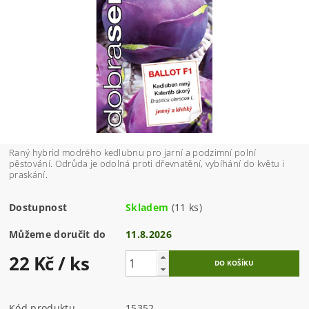
Raný hybrid modrého kedlubnu pro jarní a podzimní polní
pěstování. Odrůda je odolná proti dřevnatění, vybíhání do květu i
praskání.
Dostupnost
Skladem
(11 ks)
Můžeme doručit do
11.8.2026
22 Kč
/ ks
Kód produktu
15352