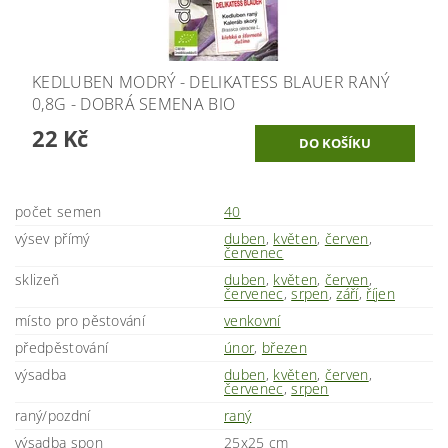
KEDLUBEN MODRÝ - DELIKATESS BLAUER RANÝ
0,8G - DOBRÁ SEMENA BIO
22 Kč
počet semen
40
výsev přímý
duben
,
květen
,
červen
,
červenec
sklizeň
duben
,
květen
,
červen
,
červenec
,
srpen
,
září
,
říjen
místo pro pěstování
venkovní
předpěstování
únor
,
březen
výsadba
duben
,
květen
,
červen
,
červenec
,
srpen
raný/pozdní
raný
výsadba spon
25x25 cm