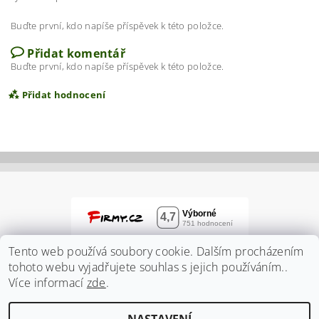
Buďte první, kdo napíše příspěvek k této položce.
Přidat komentář
Buďte první, kdo napíše příspěvek k této položce.
Přidat hodnocení
Tento web používá soubory cookie. Dalším procházením
tohoto webu vyjadřujete souhlas s jejich používáním..
Více informací
zde
.
Vložením hodnocení souhlasíte s
podmínkami