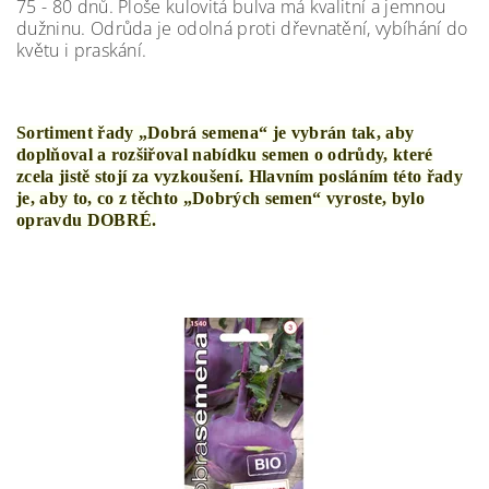
75 - 80 dnů. Ploše kulovitá bulva má kvalitní a jemnou
dužninu. Odrůda je odolná proti dřevnatění, vybíhání do
květu i praskání.
Sortiment řady „Dobrá semena“ je vybrán tak, aby
doplňoval a rozšiřoval nabídku semen o odrůdy, které
zcela jistě stojí za vyzkoušení. Hlavním posláním této řady
je, aby to, co z těchto „Dobrých semen“ vyroste, bylo
opravdu DOBRÉ.