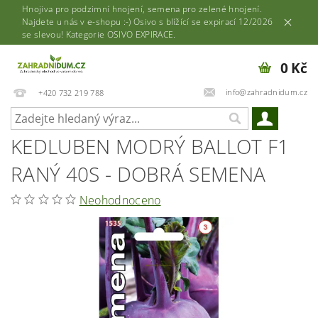
Hnojiva pro podzimní hnojení, semena pro zelené hnojení.
Najdete u nás v e-shopu :-) Osivo s blížící se expirací 12/2026
se slevou! Kategorie OSIVO EXPIRACE.
0 Kč
info@zahradnidum.cz
+420 732 219 788
KEDLUBEN MODRÝ BALLOT F1
RANÝ 40S - DOBRÁ SEMENA
Neohodnoceno