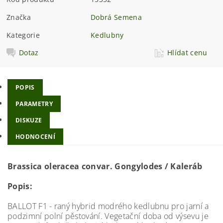
Značka
Dobrá Semena
Kategorie
Kedlubny
Dotaz
Hlídat cenu
POPIS
PARAMETRY
DISKUZE
HODNOCENÍ
Brassica oleracea convar. Gongylodes / Kaleráb
Popis:
BALLOT F1 - raný hybrid modrého kedlubnu pro jarní a
podzimní polní pěstování. Vegetační doba od výsevu je