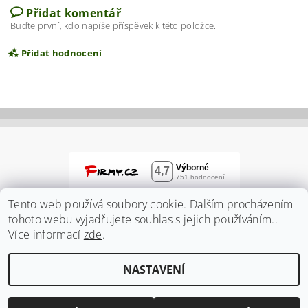
Přidat komentář
Buďte první, kdo napíše příspěvek k této položce.
Přidat hodnocení
Tento web používá soubory cookie. Dalším procházením
tohoto webu vyjadřujete souhlas s jejich používáním..
Více informací
zde
.
Vložením hodnocení souhlasíte s
podmínkami
NASTAVENÍ
ochrany osobních údajů
2026 ©
Zahradnidum.cz
, všechna práva vyhrazena