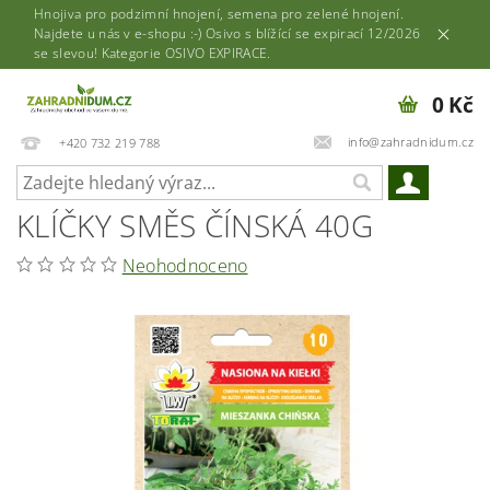
Hnojiva pro podzimní hnojení, semena pro zelené hnojení.
Najdete u nás v e-shopu :-) Osivo s blížící se expirací 12/2026
se slevou! Kategorie OSIVO EXPIRACE.
0 Kč
info@zahradnidum.cz
+420 732 219 788
KLÍČKY SMĚS ČÍNSKÁ 40G
Neohodnoceno