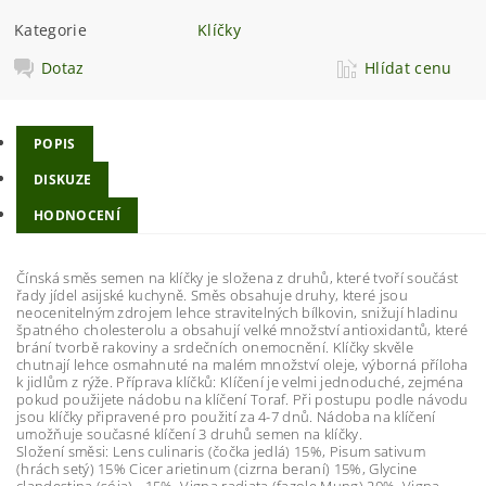
Kategorie
Klíčky
Dotaz
Hlídat cenu
POPIS
DISKUZE
HODNOCENÍ
Čínská směs semen na klíčky je složena z druhů, které tvoří součást
řady jídel asijské kuchyně. Směs obsahuje druhy, které jsou
neocenitelným zdrojem lehce stravitelných bílkovin, snižují hladinu
špatného cholesterolu a obsahují velké množství antioxidantů, které
brání tvorbě rakoviny a srdečních onemocnění. Klíčky skvěle
chutnají lehce osmahnuté na malém množství oleje, výborná příloha
k jidlům z rýže. Příprava klíčků: Klíčení je velmi jednoduché, zejména
pokud použijete nádobu na klíčení Toraf. Při postupu podle návodu
jsou klíčky připravené pro použití za 4-7 dnů. Nádoba na klíčení
umožňuje současné klíčení 3 druhů semen na klíčky.
Složení směsi: Lens culinaris (čočka jedlá) 15%, Pisum sativum
(hrách setý) 15% Cicer arietinum (cizrna beraní) 15%, Glycine
clandestina (sója) - 15%, Vigna radiata (fazole Mung) 20%, Vigna