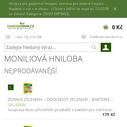
Hnojiva pro podzimní hnojení, semena pro zelené hnojení.
Najdete u nás v e-shopu :-) Osivo s blížící se expirací 12/2026
se slevou! Kategorie OSIVO EXPIRACE.
0 Kč
info@zahradnidum.cz
+420 732 219 788
MONILIOVÁ HNILOBA
NEJPRODÁVANĚJŠÍ
1.
ZDRAVÁ ZELENINA - ODOLNOST ZELENINY - BAKTERIE
–
SKLADEM
Souprava dvou přírodních produktů z bakterií pro odolnost...
179 Kč