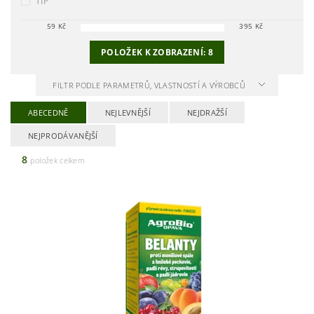
TIP
59
Kč
395
Kč
POLOŽEK K ZOBRAZENÍ:
8
FILTR PODLE PARAMETRŮ, VLASTNOSTÍ A VÝROBCŮ
ABECEDNĚ
NEJLEVNĚJŠÍ
NEJDRAŽŠÍ
NEJPRODÁVANĚJŠÍ
8
položek celkem