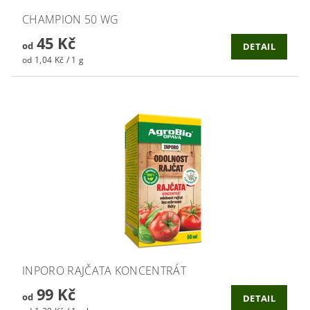
CHAMPION 50 WG
45 Kč
od
DETAIL
od 1,04 Kč / 1 g
INPORO RAJČATA KONCENTRÁT
99 Kč
od
DETAIL