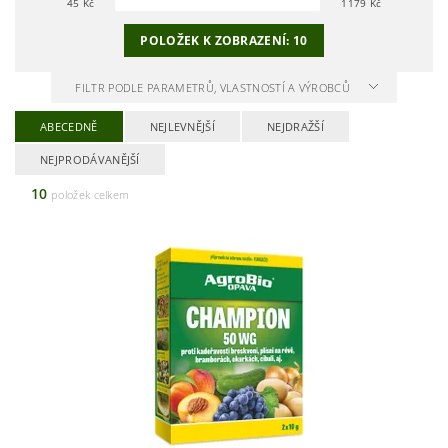
45
Kč
1179
Kč
POLOŽEK K ZOBRAZENÍ:
10
FILTR PODLE PARAMETRŮ, VLASTNOSTÍ A VÝROBCŮ
ABECEDNĚ
NEJLEVNĚJŠÍ
NEJDRAŽŠÍ
NEJPRODÁVANĚJŠÍ
10
položek celkem