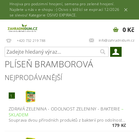
Hnojiva pro podzimní hnojení, semena pro zelené hnojení.
Najdete u nás v e-shopu :-) Osivo s blížící se expirací 12/2026
se slevou! Kategorie OSIVO EXPIRACE.
0 Kč
info@zahradnidum.cz
+420 732 219 788
PLÍSEŇ BRAMBOROVÁ
NEJPRODÁVANĚJŠÍ
1.
ZDRAVÁ ZELENINA - ODOLNOST ZELENINY - BAKTERIE
–
SKLADEM
Souprava dvou přírodních produktů z bakterií pro odolnost...
179 Kč