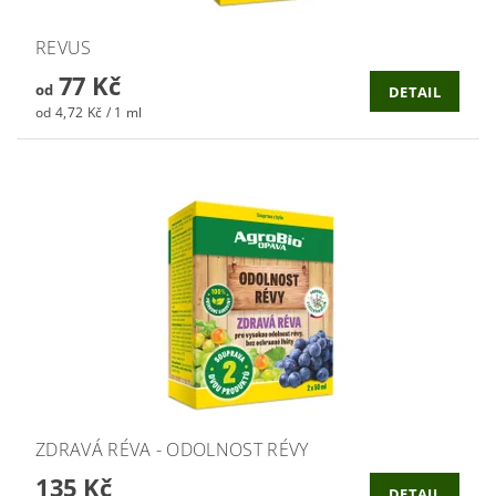
REVUS
77 Kč
od
DETAIL
od 4,72 Kč / 1 ml
ZDRAVÁ RÉVA - ODOLNOST RÉVY
135 Kč
DETAIL