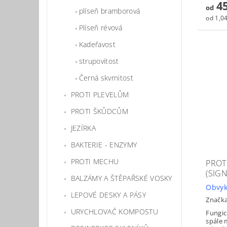
45
od
plíseň bramborová
od 1,04
Plíseň révová
Kadeřavost
strupovitost
Černá skvrnitost
PROTI PLEVELŮM
PROTI ŠKŮDCŮM
JEZÍRKA
BAKTERIE - ENZYMY
PROTI MECHU
PROT
(SIG
BALZÁMY A ŠTĚPAŘSKÉ VOSKY
Obvyk
LEPOVÉ DESKY A PÁSY
Značk
URYCHLOVAČ KOMPOSTU
Fungic
spále 