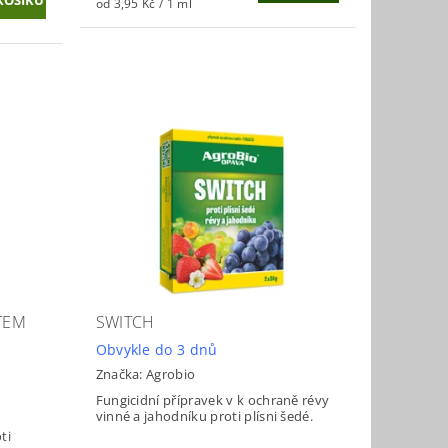
od 3,95 Kč / 1 ml
TEM
SWITCH
Obvykle do 3 dnů
Značka:
Agrobio
Fungicidní přípravek v k ochraně révy
vinné a jahodníku proti plísni šedé.
ti