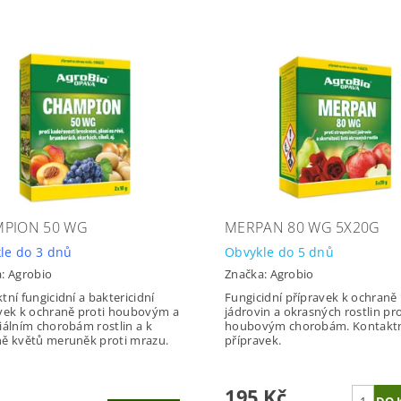
PION 50 WG
MERPAN 80 WG 5X20G
le do 3 dnů
Obvykle do 5 dnů
a:
Agrobio
Značka:
Agrobio
tní fungicidní a baktericidní
Fungicidní přípravek k ochraně
vek k ochraně proti houbovým a
jádrovin a okrasných rostlin pro
iálním chorobám rostlin a k
houbovým chorobám. Kontakt
ě květů meruněk proti mrazu.
přípravek.
195 Kč