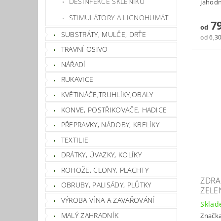
DESINFEKCE SKLENÍKŮ
jahodn
STIMULÁTORY A LIGNOHUMÁT
79
od
SUBSTRÁTY, MULČE, DRŤE
od 6,30
TRAVNÍ OSIVO
NÁŘADÍ
RUKAVICE
KVĚTINÁČE,TRUHLÍKY,OBALY
KONVE, POSTŘIKOVAČE, HADICE
PŘEPRAVKY, NÁDOBY, KBELÍKY
TEXTILIE
DRÁTKY, ÚVAZKY, KOLÍKY
ROHOŽE, CLONY, PLACHTY
ZDRA
OBRUBY, PALISÁDY, PLŮTKY
ZELE
VÝROBA VÍNA A ZAVAŘOVÁNÍ
Skla
MALÝ ZAHRADNÍK
Značk