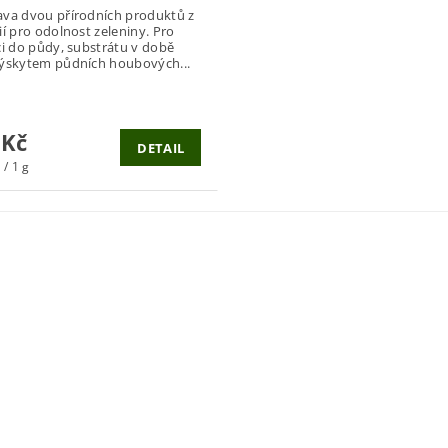
va dvou přírodních produktů z
ií pro odolnost zeleniny. Pro
ci do půdy, substrátu v době
ýskytem půdních houbových...
 Kč
DETAIL
 / 1 g