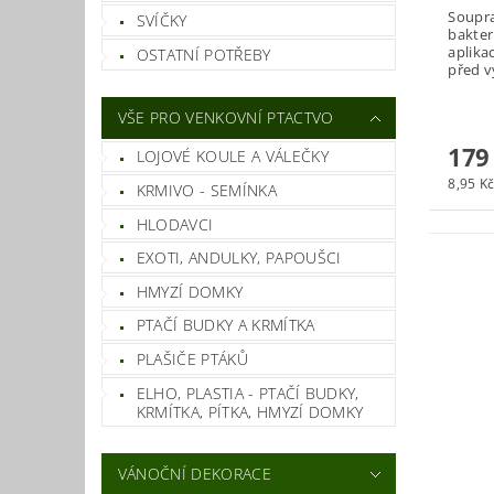
Soupra
SVÍČKY
bakter
aplika
OSTATNÍ POTŘEBY
před v
VŠE PRO VENKOVNÍ PTACTVO
179
LOJOVÉ KOULE A VÁLEČKY
8,95 Kč
KRMIVO - SEMÍNKA
HLODAVCI
EXOTI, ANDULKY, PAPOUŠCI
HMYZÍ DOMKY
PTAČÍ BUDKY A KRMÍTKA
PLAŠIČE PTÁKŮ
ELHO, PLASTIA - PTAČÍ BUDKY,
KRMÍTKA, PÍTKA, HMYZÍ DOMKY
VÁNOČNÍ DEKORACE