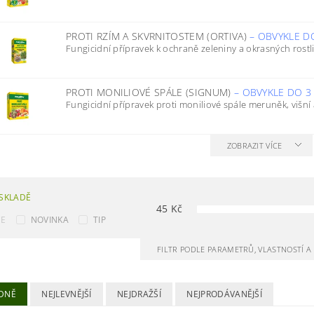
PROTI RZÍM A SKVRNITOSTEM (ORTIVA)
–
OBVYKLE D
Fungicidní přípravek k ochraně zeleniny a okrasných rostlin
PROTI MONILIOVÉ SPÁLE (SIGNUM)
–
OBVYKLE DO 3
Fungicidní přípravek proti moniliové spále meruněk, višní a 
ZOBRAZIT VÍCE
SKLADĚ
45
Kč
CE
NOVINKA
TIP
FILTR PODLE PARAMETRŮ, VLASTNOSTÍ 
DNĚ
NEJLEVNĚJŠÍ
NEJDRAŽŠÍ
NEJPRODÁVANĚJŠÍ