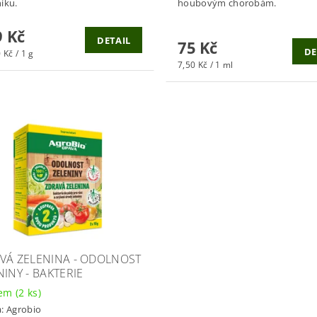
íku.
houbovým chorobám.
 Kč
DETAIL
75 Kč
DE
 Kč / 1 g
7,50 Kč / 1 ml
VÁ ZELENINA - ODOLNOST
NINY - BAKTERIE
dem
(2 ks)
a:
Agrobio