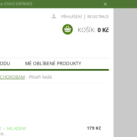
rie OSIVO EXPIRACE.
|
PŘIHLÁŠENÍ
REGISTRACE
KOŠÍK:
0 Kč
HODU
MÉ OBLÍBENÉ PRODUKTY
 CHOROBÁM
Plíseň šedá
179 Kč
IE
–
SKLADEM
t...