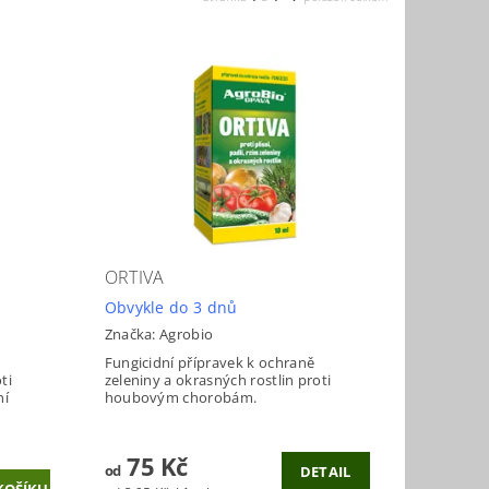
ORTIVA
Obvykle do 3 dnů
Značka:
Agrobio
Fungicidní přípravek k ochraně
ti
zeleniny a okrasných rostlin proti
ní
houbovým chorobám.
75 Kč
od
DETAIL