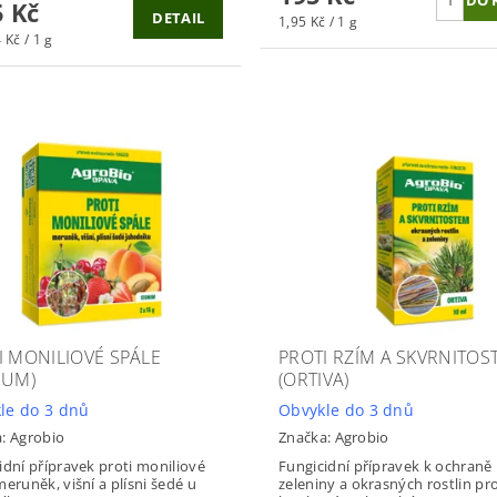
 Kč
DETAIL
1,95 Kč / 1 g
 Kč / 1 g
I MONILIOVÉ SPÁLE
PROTI RZÍM A SKVRNITOS
NUM)
(ORTIVA)
le do 3 dnů
Obvykle do 3 dnů
a:
Agrobio
Značka:
Agrobio
idní přípravek proti moniliové
Fungicidní přípravek k ochraně
meruněk, višní a plísni šedé u
zeleniny a okrasných rostlin pro