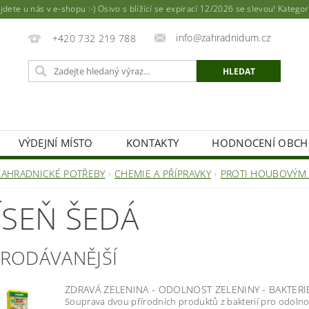
ete u nás v e-shopu :-) Osivo s blížící se expirací 12/2026 se slevou! Katego
info@zahradnidum.cz
+420 732 219 788
VÝDEJNÍ MÍSTO
KONTAKTY
HODNOCENÍ OBC
ZAHRADNICKÉ POTŘEBY
CHEMIE A PŘÍPRAVKY
PROTI HOUBOVÝM
ÍSEŇ ŠEDÁ
PRODÁVANĚJŠÍ
ZDRAVÁ ZELENINA - ODOLNOST ZELENINY - BAKTER
Souprava dvou přírodních produktů z bakterií pro odolnos