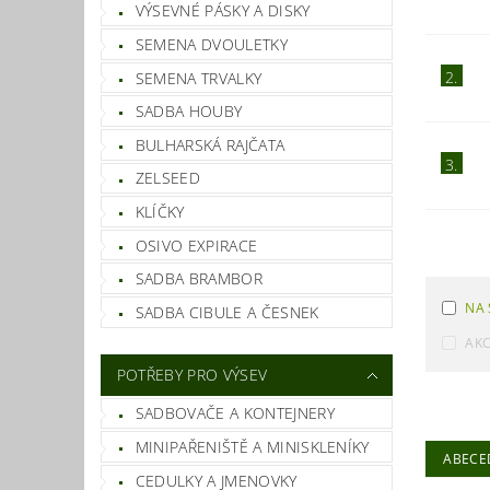
VÝSEVNÉ PÁSKY A DISKY
SEMENA DVOULETKY
2.
SEMENA TRVALKY
SADBA HOUBY
BULHARSKÁ RAJČATA
3.
ZELSEED
KLÍČKY
OSIVO EXPIRACE
SADBA BRAMBOR
NA 
SADBA CIBULE A ČESNEK
AK
POTŘEBY PRO VÝSEV
SADBOVAČE A KONTEJNERY
MINIPAŘENIŠTĚ A MINISKLENÍKY
ABECE
CEDULKY A JMENOVKY