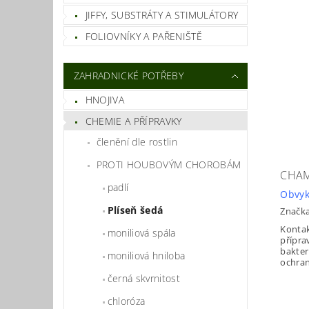
JIFFY, SUBSTRÁTY A STIMULÁTORY
FOLIOVNÍKY A PAŘENIŠTĚ
ZAHRADNICKÉ POTŘEBY
HNOJIVA
CHEMIE A PŘÍPRAVKY
členění dle rostlin
PROTI HOUBOVÝM CHOROBÁM
CHAM
padlí
Obvyk
Plíseň šedá
Značk
Kontak
moniliová spála
přípra
bakter
moniliová hniloba
ochran
černá skvrnitost
chloróza