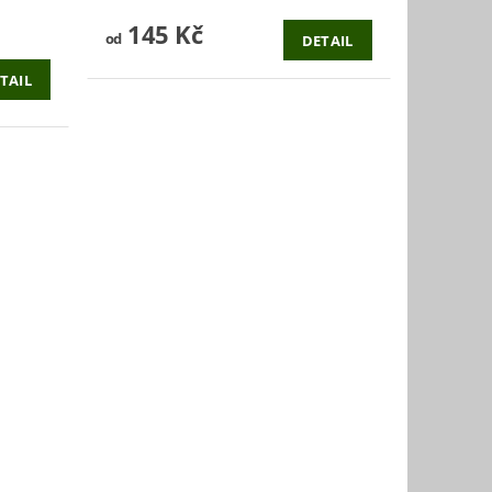
145 Kč
od
DETAIL
TAIL