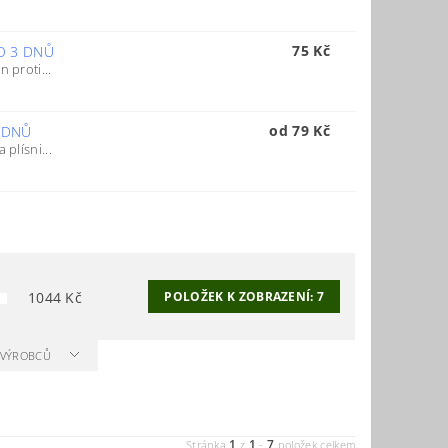
75 Kč
O 3 DNŮ
 proti...
od 79 Kč
 DNŮ
plísni...
1044
Kč
POLOŽEK K ZOBRAZENÍ:
7
A VÝROBCŮ
1
1
7
Stránka
z
-
položek celkem