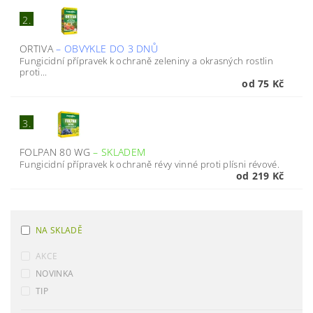
2.
ORTIVA
–
OBVYKLE DO 3 DNŮ
Fungicidní přípravek k ochraně zeleniny a okrasných rostlin
proti...
od 75 Kč
3.
FOLPAN 80 WG
–
SKLADEM
Fungicidní přípravek k ochraně révy vinné proti plísni révové.
od 219 Kč
NA SKLADĚ
AKCE
NOVINKA
TIP