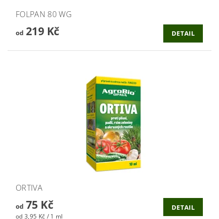
FOLPAN 80 WG
219 Kč
od
DETAIL
ORTIVA
75 Kč
od
DETAIL
od 3,95 Kč / 1 ml