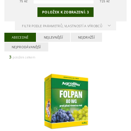
75
Kč
725
Kč
POLOŽEK K ZOBRAZENÍ:
3
FILTR PODLE PARAMETRŮ, VLASTNOSTÍ A VÝROBCŮ
ABECEDNĚ
NEJLEVNĚJŠÍ
NEJDRAŽŠÍ
NEJPRODÁVANĚJŠÍ
3
položek celkem