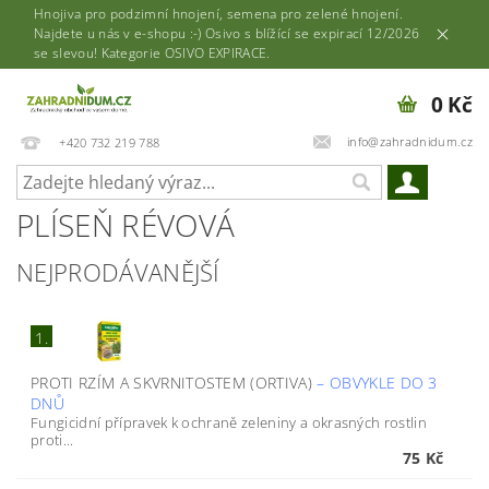
Hnojiva pro podzimní hnojení, semena pro zelené hnojení.
Najdete u nás v e-shopu :-) Osivo s blížící se expirací 12/2026
se slevou! Kategorie OSIVO EXPIRACE.
0 Kč
info@zahradnidum.cz
+420 732 219 788
PLÍSEŇ RÉVOVÁ
NEJPRODÁVANĚJŠÍ
1.
PROTI RZÍM A SKVRNITOSTEM (ORTIVA)
–
OBVYKLE DO 3
DNŮ
Fungicidní přípravek k ochraně zeleniny a okrasných rostlin
proti...
75 Kč