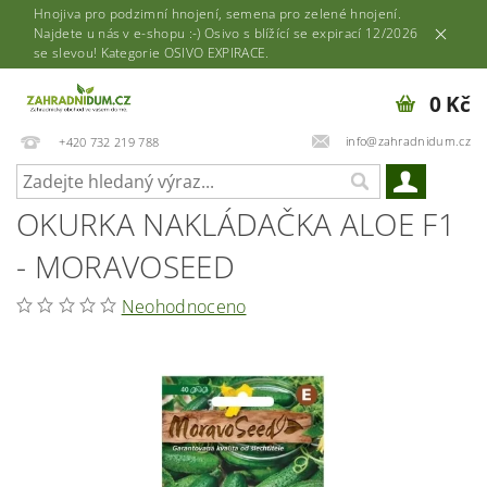
Hnojiva pro podzimní hnojení, semena pro zelené hnojení.
Najdete u nás v e-shopu :-) Osivo s blížící se expirací 12/2026
se slevou! Kategorie OSIVO EXPIRACE.
0 Kč
info@zahradnidum.cz
+420 732 219 788
OKURKA NAKLÁDAČKA ALOE F1
- MORAVOSEED
Neohodnoceno