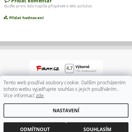
Přidat komentář
Buďte první, kdo napíše příspěvek k této položce.
Přidat hodnocení
Tento web používá soubory cookie. Dalším procházením
tohoto webu vyjadřujete souhlas s jejich používáním..
Více informací
zde
.
Vložením hodnocení souhlasíte s
podmínkami
NASTAVENÍ
ochrany osobních údajů
2026 ©
Zahradnidum.cz
, všechna práva vyhrazena
Vytvořil Shoptet
ODMÍTNOUT
SOUHLASÍM