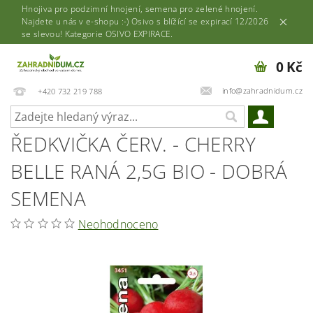
Hnojiva pro podzimní hnojení, semena pro zelené hnojení.
Najdete u nás v e-shopu :-) Osivo s blížící se expirací 12/2026
se slevou! Kategorie OSIVO EXPIRACE.
0 Kč
info@zahradnidum.cz
+420 732 219 788
ŘEDKVIČKA ČERV. - CHERRY
BELLE RANÁ 2,5G BIO - DOBRÁ
SEMENA
Neohodnoceno