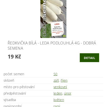
ŘEDKVIČKA BÍLÁ - LEDA PODLOUHLÁ 4G - DOBRÁ
SEMENA
19 Kč
DETAIL
počet semen
50
sklizeň
září
,
říjen
místo pro pěstování
venkovní
předpěstování
leden
,
únor
výsadba
květen
raný/pozdní
raný