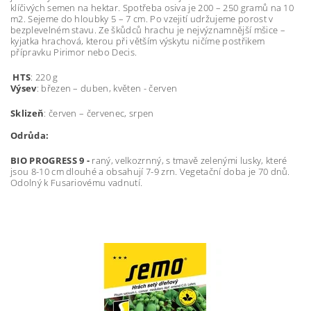
klíčivých semen na hektar. Spotřeba osiva je 200 – 250 gramů na 10
m2. Sejeme do hloubky 5 – 7 cm. Po vzejití udržujeme porost v
bezplevelném stavu. Ze škůdců hrachu je nejvýznamnější mšice –
kyjatka hrachová, kterou při větším výskytu ničíme postřikem
přípravku Pirimor nebo Decis.
HTS
: 220 g
Výsev
: březen – duben, květen - červen
Sklizeň
: červen – červenec, srpen
Odrůda:
BIO PROGRESS 9 -
raný, velkozrnný, s tmavě zelenými lusky, které
jsou 8-10 cm dlouhé a obsahují 7-9 zrn. Vegetační doba je 70 dnů.
Odolný k Fusariovému vadnutí.