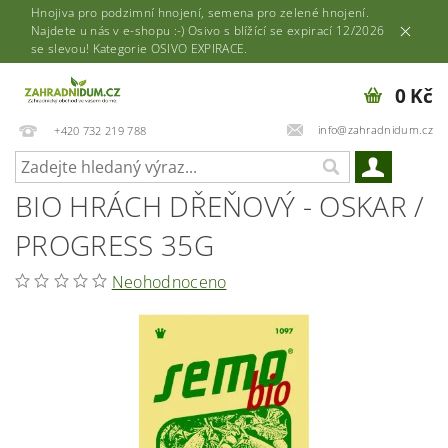
Hnojiva pro podzimní hnojení, semena pro zelené hnojení.
Najdete u nás v e-shopu :-) Osivo s blížící se expirací 12/2026
se slevou! Kategorie OSIVO EXPIRACE.
0 Kč
info@zahradnidum.cz
+420 732 219 788
BIO HRÁCH DŘEŇOVÝ - OSKAR /
PROGRESS 35G
Neohodnoceno