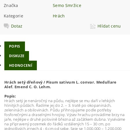
Značka
Semo Smržice
Kategorie
Hrách
Dotaz
Hlídat cenu
POPIS
DISKUZE
HODNOCENÍ
Hrách setý dřeňový / Pisum sativum L. convar. Medullare
Alef. Emend C. O. Lehm.
Popis:
Hrách setý je nenáročný na půdu, nejlépe se mu daří v lehkých
hlinitých půdách. Řadíme jej do 2. – 3. tratě po okopaninách,
zeleninách a obilovinách. Půdu přihnojujeme podle potřeby
fosforečnými a draselnými hnojivy. Výsev hrachu provádíme brzy na
jaře, nejlépe v druhé polovině března až začátkem dubna. Vyséváme
na připravený pozemek do řádků vzdálených 15 – 30 cm, po
jednotlivých zrnech 4 - 6 cm od sebe. Seje se 1.000.000 – 1.200.000