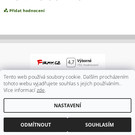
Přidat hodnocení
Tento web používá soubory cookie. Dalším procházením
tohoto webu vyjadřujete souhlas s jejich používáním..
Více informací
zde
.
Vložením hodnocení souhlasíte s
podmínkami
NASTAVENÍ
ochrany osobních údajů
2026 ©
Zahradnidum.cz
, všechna práva vyhrazena
Vytvořil Shoptet
ODMÍTNOUT
SOUHLASÍM