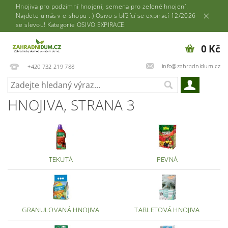
Hnojiva pro podzimní hnojení, semena pro zelené hnojení.
Najdete u nás v e-shopu :-) Osivo s blížící se expirací 12/2026
se slevou! Kategorie OSIVO EXPIRACE.
0 Kč
info@zahradnidum.cz
+420 732 219 788
HNOJIVA
, STRANA 3
TEKUTÁ
PEVNÁ
GRANULOVANÁ HNOJIVA
TABLETOVÁ HNOJIVA