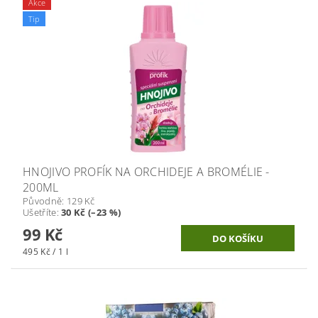
Akce
Tip
HNOJIVO PROFÍK NA ORCHIDEJE A BROMÉLIE -
200ML
Původně:
129 Kč
Ušetříte
:
30 Kč (–23 %)
99 Kč
495 Kč / 1 l