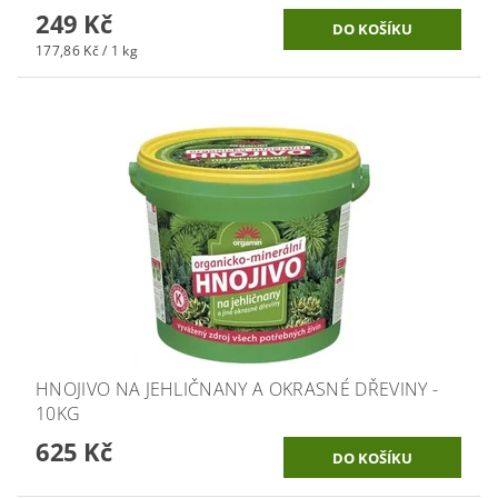
249 Kč
177,86 Kč / 1 kg
HNOJIVO NA JEHLIČNANY A OKRASNÉ DŘEVINY -
10KG
625 Kč