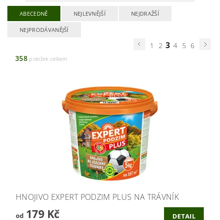
ABECEDNĚ
NEJLEVNĚJŠÍ
NEJDRAŽŠÍ
NEJPRODÁVANĚJŠÍ
3
1
2
4
5
6
358
položek celkem
HNOJIVO EXPERT PODZIM PLUS NA TRÁVNÍK
179 Kč
od
DETAIL