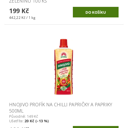
ZELENINU 100 KS
199 Kč
442,22 Kč / 1 kg
HNOJIVO PROFÍK NA CHILLI PAPRIČKY A PAPRIKY
500ML
Původně:
149 Kč
Ušetříte
:
20 Kč (–13 %)