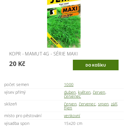
KOPR - MAMUT 4G - SÉRIE MAXI
20 Kč
počet semen
1000
výsev přímý
duben
,
květen
,
červen
,
červenec
sklizeň
červen
,
červenec
,
srpen
,
září
,
říjen
místo pro pěstování
venkovní
výsadba spon
15x20 cm