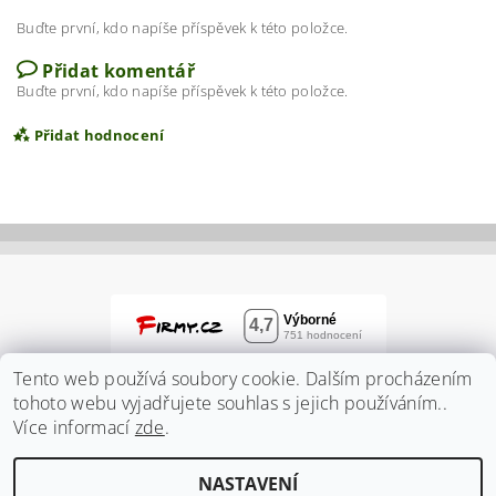
Buďte první, kdo napíše příspěvek k této položce.
Přidat komentář
Buďte první, kdo napíše příspěvek k této položce.
Přidat hodnocení
Tento web používá soubory cookie. Dalším procházením
tohoto webu vyjadřujete souhlas s jejich používáním..
Více informací
zde
.
Vložením hodnocení souhlasíte s
podmínkami
NASTAVENÍ
ochrany osobních údajů