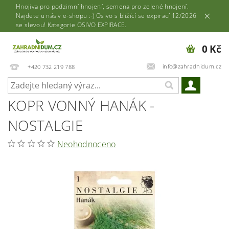
Hnojiva pro podzimní hnojení, semena pro zelené hnojení.
Najdete u nás v e-shopu :-) Osivo s blížící se expirací 12/2026
se slevou! Kategorie OSIVO EXPIRACE.
0 Kč
info@zahradnidum.cz
+420 732 219 788
KOPR VONNÝ HANÁK -
NOSTALGIE
Neohodnoceno