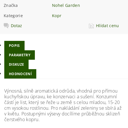
Značka
Nohel Garden
Kategorie
Kopr
Dotaz
Hlídat cenu
POPIS
PARAMETRY
DISKUZE
HODNOCENÍ
Výnosná, silně aromatická odrůda, vhodná pro přímou
kuchyňskou úpravu, ke konzervaci a sušení. Konzumní
částí je list, který se řeže u země s celou mladou, 15-20
cm vysokou rostlinou. Pro nakládání zeleniny se sbírá až
v květu. Postupnými výsevy docílíme průběžnou sklizeň
čerstvého kopru.