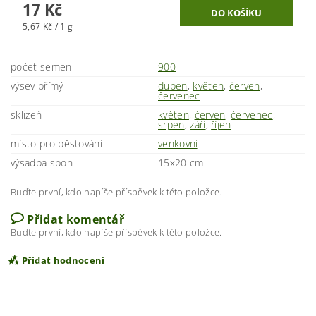
17 Kč
5,67 Kč / 1 g
počet semen
900
výsev přímý
duben
,
květen
,
červen
,
červenec
sklizeň
květen
,
červen
,
červenec
,
srpen
,
září
,
říjen
místo pro pěstování
venkovní
výsadba spon
15x20 cm
Buďte první, kdo napíše příspěvek k této položce.
Přidat komentář
Buďte první, kdo napíše příspěvek k této položce.
Přidat hodnocení