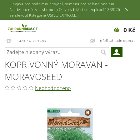
Hnojiva pro podzimní hnojení, semena pro zelené hnojení.
Najdete u nás v e-shopu :-) Osivo s blížící se expirací 12/2026
se slevou! Kategorie OSIVO EXPIRACE.
0 Kč
info@zahradnidum.cz
+420 732 219 788
KOPR VONNÝ MORAVAN -
MORAVOSEED
Neohodnoceno