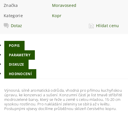
Značka
Moravoseed
Kategorie
Kopr
Dotaz
Hlídat cenu
POPIS
PARAMETRY
DISKUZE
HODNOCENÍ
Výnosná, silně aromatická odrůda, vhodná pro přímou kuchyňskou
úpravu, ke konzervaci a sušení. Konzumní částí je list tmavě stříbřitě
modrozelené barvy, který se řeže u země s celou mladou, 15-20 cm
vysokou rostlinou. Pro nakládání zeleniny se sbírá až v květu.
Postupnými výsevy docílíme průběžnou sklizeň čerstvého kopru.