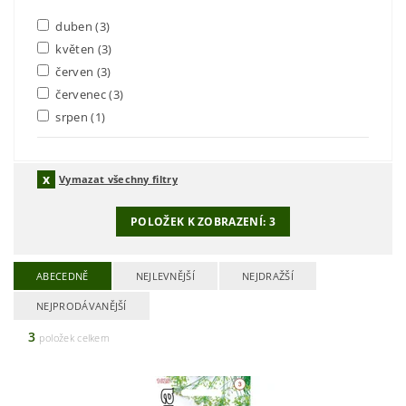
duben
(3)
květen
(3)
červen
(3)
červenec
(3)
srpen
(1)
Vymazat všechny filtry
POLOŽEK K ZOBRAZENÍ:
3
ABECEDNĚ
NEJLEVNĚJŠÍ
NEJDRAŽŠÍ
NEJPRODÁVANĚJŠÍ
3
položek celkem