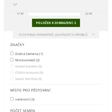
TIP
17
Kč
22
Kč
POLOŽEK K ZOBRAZENÍ:
3
FILTR PODLE PARAMETRŮ, VLASTNOSTÍ A VÝROBCŮ
ZNAČKY
Dobrá Semena
(1)
Moravoseed
(2)
Nohel Garden
(0)
OSIVA moravia
(0)
Semo Smržice
(0)
MÍSTO PRO PĚSTOVÁNÍ
venkovní
(3)
POČET SEMEN