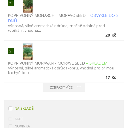
2.
KOPR VONNÝ MONARCH - MORAVOSEED
–
OBVYKLE DO 3
DNŮ
Výnosná, silně aromatická odrůda, značně odolná proti
vybíhání, vhodná...
20 Kč
3.
KOPR VONNÝ MORAVAN - MORAVOSEED
–
SKLADEM
Výnosná, silně aromatická odrůdakopru, vhodná pro přímou
kuchyňskou...
17 Kč
ZOBRAZIT VÍCE
NA SKLADĚ
AKCE
NOVINKA