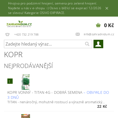
Hnojiva pro podzimní hnojení, semena pro zelené hnojení.
Najdete u nás v e-shopu :-) Osivo s blížící se expirací 12/2026
se slevou! Kategorie OSIVO EXPIRACE.
0 Kč
info@zahradnidum.cz
+420 732 219 788
KOPR
NEJPRODÁVANĚJŠÍ
1.
KOPR VONNÝ - TITAN 4G - DOBRÁ SEMENA
–
OBVYKLE DO
3 DNŮ
TITAN - nenáročný, mohutně rostoucí a výrazně aromatický...
22 Kč