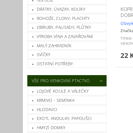
TEXTILIE
KOPR
DRÁTKY, ÚVAZKY, KOLÍKY
DOBR
ROHOŽE, CLONY, PLACHTY
Obvyk
OBRUBY, PALISÁDY, PLŮTKY
Značk
VÝROBA VÍNA A ZAVAŘOVÁNÍ
TITAN 
výrazn
MALÝ ZAHRADNÍK
22 
SVÍČKY
OSTATNÍ POTŘEBY
VŠE PRO VENKOVNÍ PTACTVO
LOJOVÉ KOULE A VÁLEČKY
KRMIVO - SEMÍNKA
HLODAVCI
EXOTI, ANDULKY, PAPOUŠCI
HMYZÍ DOMKY