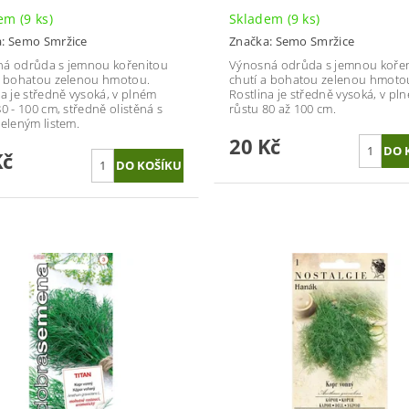
dem
(9 ks)
Skladem
(9 ks)
a:
Semo Smržice
Značka:
Semo Smržice
á odrůda s jemnou kořenitou
Výnosná odrůda s jemnou koře
a bohatou zelenou hmotou.
chutí a bohatou zelenou hmoto
na je středně vysoká, v plném
Rostlina je středně vysoká, v pl
0 - 100 cm, středně olistěná s
růstu 80 až 100 cm.
zeleným listem.
20 Kč
Kč