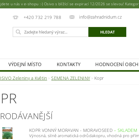
ete u nás v e-shopu :-) Osivo s blížící se expirací 12/2026 se slevou! Katego
info@zahradnidum.cz
+420 732 219 788
VÝDEJNÍ MÍSTO
KONTAKTY
HODNOCENÍ OBC
OSIVO Zeleniny a Květin
SEMENA ZELENINY
Kopr
PR
PRODÁVANĚJŠÍ
KOPR VONNÝ MORAVAN - MORAVOSEED
–
SKLADEM
Výnosná, silně aromatická odrůdakopru, vhodná pro přím