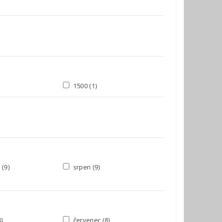
1500
(1)
c
(9)
srpen
(9)
8)
červenec
(8)