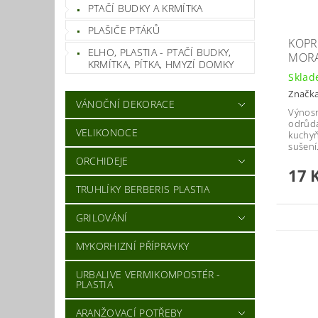
PTAČÍ BUDKY A KRMÍTKA
PLAŠIČE PTÁKŮ
KOPR
ELHO, PLASTIA - PTAČÍ BUDKY,
MOR
KRMÍTKA, PÍTKA, HMYZÍ DOMKY
Skla
Značk
VÁNOČNÍ DEKORACE
Výnosn
odrůd
VELIKONOCE
kuchyň
sušení
ORCHIDEJE
17 
TRUHLÍKY BERBERIS PLASTIA
GRILOVÁNÍ
MYKORHIZNÍ PŘÍPRAVKY
URBALIVE VERMIKOMPOSTÉR -
PLASTIA
ARANŽOVACÍ POTŘEBY