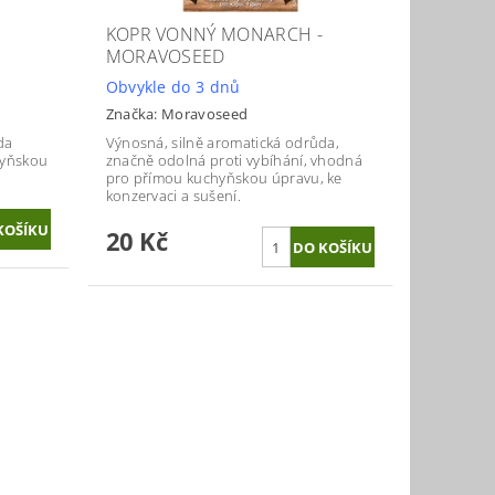
KOPR VONNÝ MONARCH -
MORAVOSEED
Obvykle do 3 dnů
Značka:
Moravoseed
da
Výnosná, silně aromatická odrůda,
hyňskou
značně odolná proti vybíhání, vhodná
pro přímou kuchyňskou úpravu, ke
konzervaci a sušení.
20 Kč