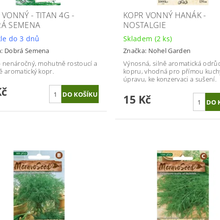
 VONNÝ - TITAN 4G -
KOPR VONNÝ HANÁK -
Á SEMENA
NOSTALGIE
le do 3 dnů
Skladem
(2 ks)
a:
Dobrá Semena
Značka:
Nohel Garden
- nenáročný, mohutně rostoucí a
Výnosná, silně aromatická odrů
ě aromatický kopr.
kopru, vhodná pro přímou kuc
úpravu, ke konzervaci a sušení.
Kč
15 Kč