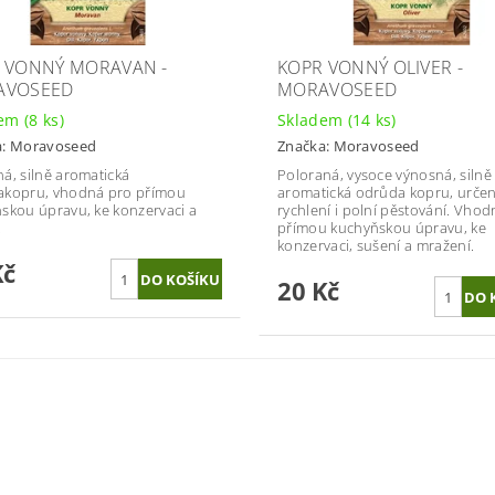
 VONNÝ MORAVAN -
KOPR VONNÝ OLIVER -
AVOSEED
MORAVOSEED
dem
(8 ks)
Skladem
(14 ks)
a:
Moravoseed
Značka:
Moravoseed
á, silně aromatická
Poloraná, vysoce výnosná, silně
akopru, vhodná pro přímou
aromatická odrůda kopru, urče
skou úpravu, ke konzervaci a
rychlení i polní pěstování. Vho
.
přímou kuchyňskou úpravu, ke
konzervaci, sušení a mražení.
Kč
20 Kč