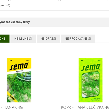
rpen
(4)
ymazat všechny filtry
DNĚ
NEJLEVNĚJŠÍ
NEJDRAŽŠÍ
NEJPRODÁVANĚJŠÍ
 - HANÁK 4G
KOPR - HANÁK LÉČIVKA 4