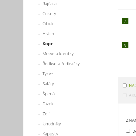
Rajčata
Cukety
2.
Cibule
Hrách
Kopr
3.
Mrkve a karotky
Ředkve a ředkvičky
Tykve
Saláty
NA 
Špenát
AK
Fazole
Zelí
ZNA
Jahodníky
D
Kapusty