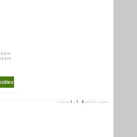
ná pro
dná pro
1
1
8
Stránka
z
-
položek celkem