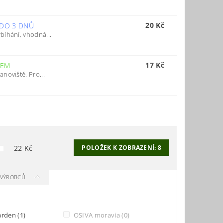
20 Kč
 DO 3 DNŮ
bíhání, vhodná...
17 Kč
DEM
noviště. Pro...
22
Kč
POLOŽEK K ZOBRAZENÍ:
8
A VÝROBCŮ
arden
(1)
OSIVA moravia
(0)