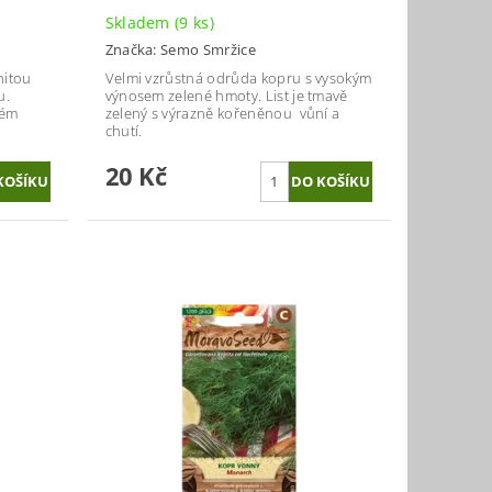
Skladem
(9 ks)
Značka:
Semo Smržice
nitou
Velmi vzrůstná odrůda kopru s vysokým
u.
výnosem zelené hmoty. List je tmavě
ném
zelený s výrazně kořeněnou vůní a
chutí.
20 Kč