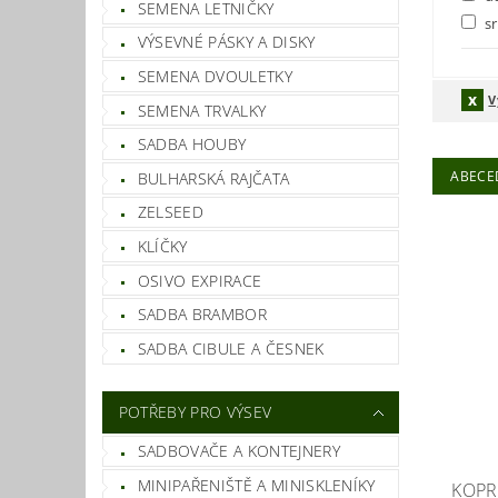
SEMENA LETNIČKY
s
VÝSEVNÉ PÁSKY A DISKY
SEMENA DVOULETKY
V
SEMENA TRVALKY
SADBA HOUBY
ABECE
BULHARSKÁ RAJČATA
ZELSEED
KLÍČKY
OSIVO EXPIRACE
SADBA BRAMBOR
SADBA CIBULE A ČESNEK
POTŘEBY PRO VÝSEV
SADBOVAČE A KONTEJNERY
MINIPAŘENIŠTĚ A MINISKLENÍKY
KOPR