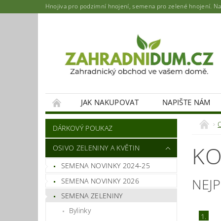
Hnojiva pro podzimní hnojení, semena pro zelené hnojení. Najd
JAK NAKUPOVAT
NAPIŠTE NÁM
DÁRKOVÝ POUKAZ
KO
OSIVO ZELENINY A KVĚTIN
SEMENA NOVINKY 2024-25
NEJ
SEMENA NOVINKY 2026
SEMENA ZELENINY
Bylinky
1.