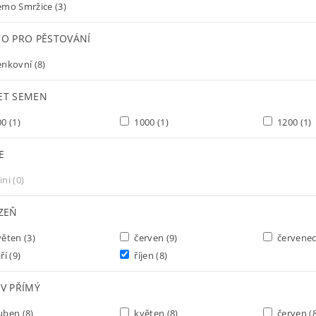
mo Smržice
(3)
TO PRO PĚSTOVÁNÍ
enkovní
(8)
ET SEMEN
00
(1)
1000
(1)
1200
(1)
E
ini
(0)
IZEŇ
věten
(3)
červen
(9)
červene
ří
(9)
říjen
(8)
V PŘÍMÝ
uben
(8)
květen
(8)
červen
(