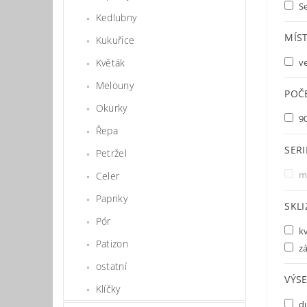
Se
Kedlubny
MÍS
Kukuřice
Květák
v
Melouny
POČ
Okurky
9
Řepa
SERI
Petržel
m
Celer
Papriky
SKL
Pór
k
Patizon
zá
ostatní
VÝSE
Klíčky
d