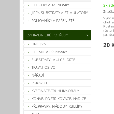
CEDULKY A JMENOVKY
Skla
Značk
JIFFY, SUBSTRÁTY A STIMULÁTORY
Výnosn
FOLIOVNÍKY A PAŘENIŠTĚ
chutí 
Rostli
růstu 8
jasně 
ZAHRADNICKÉ POTŘEBY
20 
HNOJIVA
CHEMIE A PŘÍPRAVKY
SUBSTRÁTY, MULČE, DRŤE
TRAVNÍ OSIVO
NÁŘADÍ
RUKAVICE
KVĚTINÁČE,TRUHLÍKY,OBALY
KONVE, POSTŘIKOVAČE, HADICE
PŘEPRAVKY, NÁDOBY, KBELÍKY