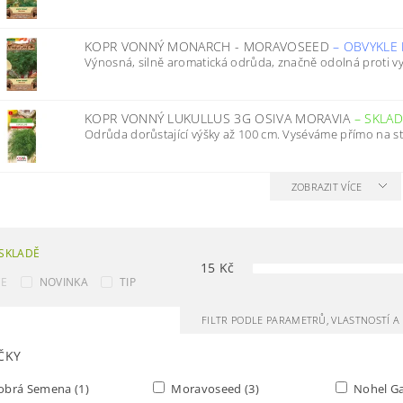
KOPR VONNÝ MONARCH - MORAVOSEED
–
OBVYKLE
Výnosná, silně aromatická odrůda, značně odolná proti vy
KOPR VONNÝ LUKULLUS 3G OSIVA MORAVIA
–
SKLA
Odrůda dorůstající výšky až 100 cm. Vyséváme přímo na sta
ZOBRAZIT VÍCE
SKLADĚ
15
Kč
CE
NOVINKA
TIP
FILTR PODLE PARAMETRŮ, VLASTNOSTÍ 
ČKY
obrá Semena
(1)
Moravoseed
(3)
Nohel G