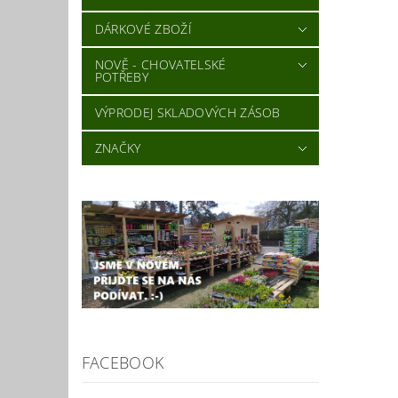
DÁRKOVÉ ZBOŽÍ
NOVĚ - CHOVATELSKÉ
POTŘEBY
VÝPRODEJ SKLADOVÝCH ZÁSOB
ZNAČKY
FACEBOOK