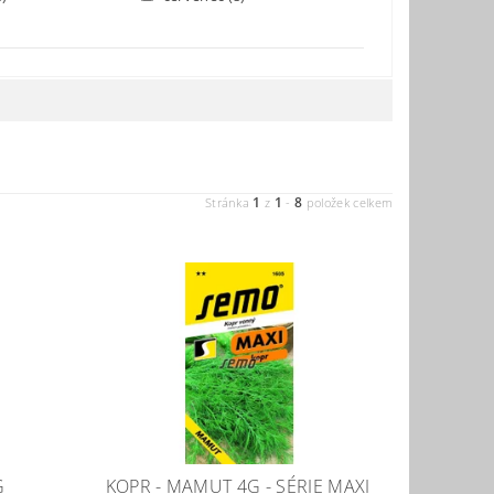
1
1
8
Stránka
z
-
položek celkem
G
KOPR - MAMUT 4G - SÉRIE MAXI