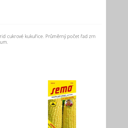
brid cukrové kukuřice. Průměrný počet řad zrn
nzum.