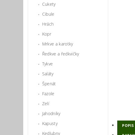
Cukety
Cibule
Hrách
Kopr
Mrkve a karotky
Ředkve a ředkvičky
Tykve
Saláty
Špenát
Fazole
Zelí
Jahodníky
Kapusty
POPIS
Kedlubny