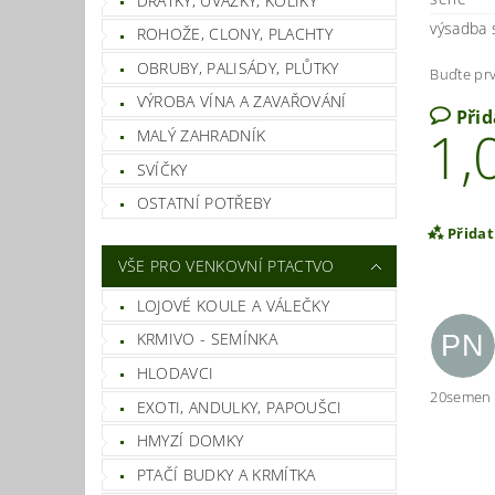
DRÁTKY, ÚVAZKY, KOLÍKY
výsadba 
ROHOŽE, CLONY, PLACHTY
OBRUBY, PALISÁDY, PLŮTKY
Buďte prv
VÝROBA VÍNA A ZAVAŘOVÁNÍ
Při
1,
MALÝ ZAHRADNÍK
SVÍČKY
OSTATNÍ POTŘEBY
Přida
VŠE PRO VENKOVNÍ PTACTVO
LOJOVÉ KOULE A VÁLEČKY
KRMIVO - SEMÍNKA
PN
HLODAVCI
20semen k
EXOTI, ANDULKY, PAPOUŠCI
HMYZÍ DOMKY
PTAČÍ BUDKY A KRMÍTKA