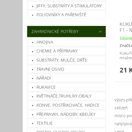
JIFFY, SUBSTRÁTY A STIMULÁTORY
FOLIOVNÍKY A PAŘENIŠTĚ
KUKU
F1 -
ZAHRADNICKÉ POTŘEBY
Skla
HNOJIVA
Značk
CHEMIE A PŘÍPRAVKY
Kukuři
mražen
SUBSTRÁTY, MULČE, DRŤE
21 
TRAVNÍ OSIVO
NÁŘADÍ
RUKAVICE
KVĚTINÁČE,TRUHLÍKY,OBALY
výsev př
KONVE, POSTŘIKOVAČE, HADICE
sklizeň
PŘEPRAVKY, NÁDOBY, KBELÍKY
místo pr
TEXTILIE
raný/poz
serie