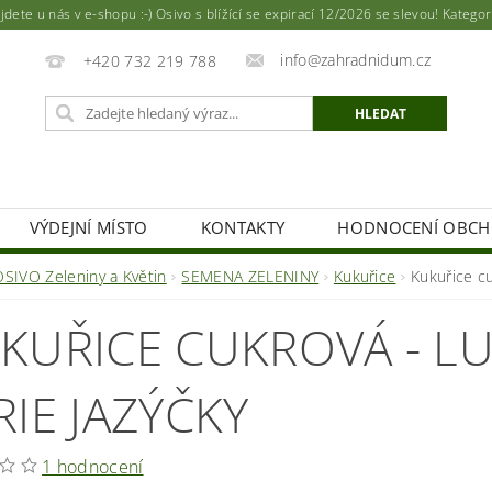
ete u nás v e-shopu :-) Osivo s blížící se expirací 12/2026 se slevou! Katego
info@zahradnidum.cz
+420 732 219 788
VÝDEJNÍ MÍSTO
KONTAKTY
HODNOCENÍ OBC
OSIVO Zeleniny a Květin
SEMENA ZELENINY
Kukuřice
Kukuřice c
KUŘICE CUKROVÁ - LU
RIE JAZÝČKY
1 hodnocení