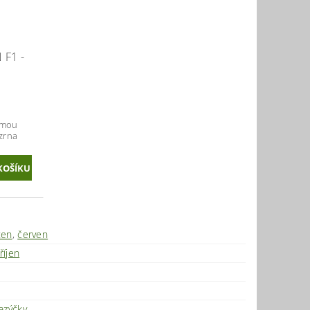
F1 -
ímou
zrna
ten
,
červen
říjen
azýčky