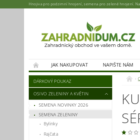
Hnojiva pro podzimní hnojení, semena pro zelené hnojení. Najd
JAK NAKUPOVAT
NAPIŠTE NÁM
DÁRKOVÝ POUKAZ
KU
OSIVO ZELENINY A KVĚTIN
SEMENA NOVINKY 2026
SÉ
SEMENA ZELENINY
Bylinky
Rajčata