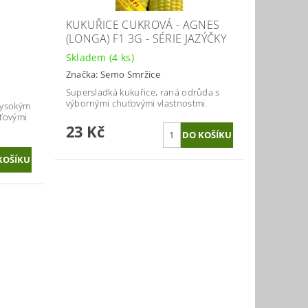
KUKUŘICE CUKROVÁ - AGNES
(LONGA) F1 3G - SÉRIE JAZÝČKY
Skladem
(4 ks)
Značka:
Semo Smržice
Supersladká kukuřice, raná odrůda s
výbornými chuťovými vlastnostmi.
vysokým
ťovými
23 Kč