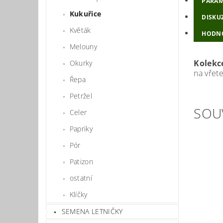
PARAM
Kukuřice
DISKU
Květák
HODNO
Melouny
Kolekc
Okurky
na vřet
Řepa
Petržel
SOU
Celer
Papriky
Pór
Patizon
ostatní
Klíčky
SEMENA LETNIČKY