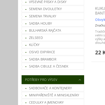
VÝSEVNÉ PÁSKY A DISKY
KUKU
SEMENA DVOULETKY
BANT
SEMENA TRVALKY
Obvyk
SADBA HOUBY
Značk
BULHARSKÁ RAJČATA
Tradič
velmi 
ZELSEED
výšky a
dlouhé,
KLÍČKY
22 
OSIVO EXPIRACE
SADBA BRAMBOR
SADBA CIBULE A ČESNEK
POTŘEBY PRO VÝSEV
SADBOVAČE A KONTEJNERY
MINIPAŘENIŠTĚ A MINISKLENÍKY
CEDULKY A JMENOVKY