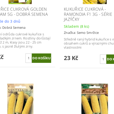
ŘICE CUKROVÁ GOLDEN
KUKUŘICE CUKROVÁ -
AM 5G - DOBRÁ SEMENA
RAMONDIA F1 3G - SÉRIE
JAZÝČKY
le do 3 dnů
Skladem
(8 ks)
a:
Dobrá Semena
Značka:
Semo Smržice
ní odrůda cukrové kukuřice s
sladkým zrnem. Rostliny dorůstají
Středně raný hybrid kukuřice s 
ž 2 m, klasy jsou 22 - 25 cm
obsahem cukrů a výraznými chu
 s jasně žlutými zrny.
vlastnostmi
Kč
23 Kč