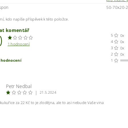
spon
50-70x20-
ní, kdo napíše příspěvek k této položce.
dat komentář
0
5
0x
4
0x
1 hodnocení
3
0x
2
0x
t hodnocení
1
Petr Nedbal
|
21.5.2024
ukuřice za 22 Kč to je zlodějna, ale to asi nebude Vaše vina