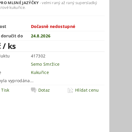
PRO MLSNÉ JAZÝČKY
- v
elmi raný až raný supersladký
rové kukuřice.
ost
Dočasně nedostupné
doručit do
24.8.2026
č
/ ks
duktu
417302
Semo Smržice
e
Kukuřice
byla vyprodána...
Tisk
Dotaz
Hlídat cenu