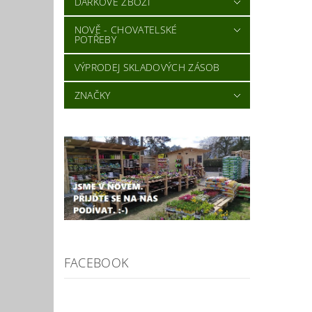
DÁRKOVÉ ZBOŽÍ
NOVĚ - CHOVATELSKÉ
POTŘEBY
VÝPRODEJ SKLADOVÝCH ZÁSOB
ZNAČKY
FACEBOOK