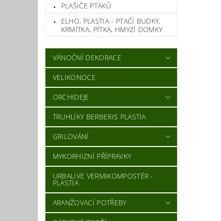
PLAŠIČE PTÁKŮ
Vlož
ELHO, PLASTIA - PTAČÍ BUDKY,
KRMÍTKA, PÍTKA, HMYZÍ DOMKY
VÁNOČNÍ DEKORACE
VELIKONOCE
ORCHIDEJE
TRUHLÍKY BERBERIS PLASTIA
GRILOVÁNÍ
MYKORHIZNÍ PŘÍPRAVKY
URBALIVE VERMIKOMPOSTÉR -
PLASTIA
ARANŽOVACÍ POTŘEBY