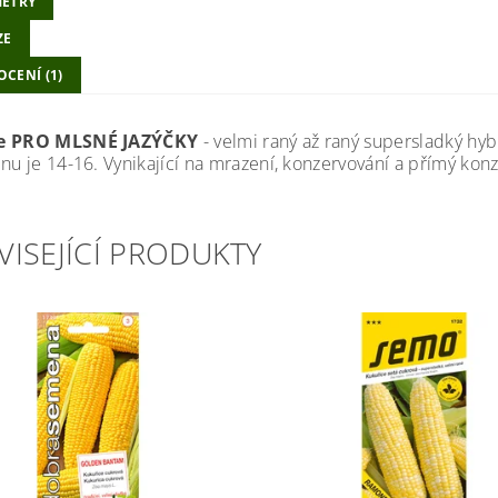
ETRY
ZE
CENÍ (1)
e PRO MLSNÉ JAZÝČKY
- velmi raný až raný supersladký hy
enu je 14-16. Vynikající na mrazení, konzervování a přímý ko
VISEJÍCÍ PRODUKTY