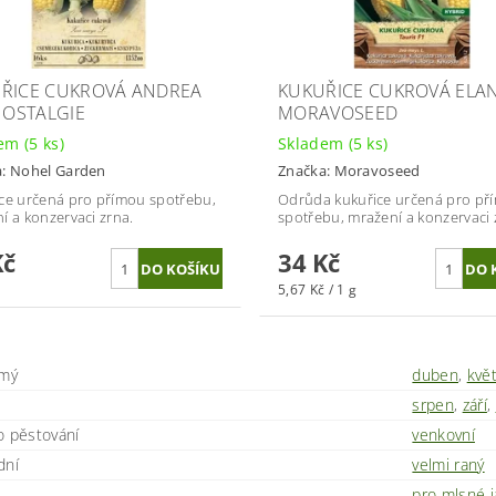
ŘICE CUKROVÁ ANDREA
KUKUŘICE CUKROVÁ ELAN 
 NOSTALGIE
MORAVOSEED
dem
(5 ks)
Skladem
(5 ks)
a:
Nohel Garden
Značka:
Moravoseed
ce určená pro přímou spotřebu,
Odrůda kukuřice určená pro př
í a konzervaci zrna.
spotřebu, mražení a konzervaci 
Kč
34 Kč
5,67 Kč / 1 g
ímý
duben
,
kvě
srpen
,
září
,
o pěstování
venkovní
dní
velmi raný
pro mlsné j