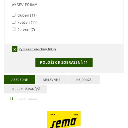
VÝSEV PŘÍMÝ
duben
(11)
květen
(11)
červen
(7)
Vymazat všechny filtry
POLOŽEK K ZOBRAZENÍ:
11
ABECEDNĚ
NEJLEVNĚJŠÍ
NEJDRAŽŠÍ
NEJPRODÁVANĚJŠÍ
11
položek celkem