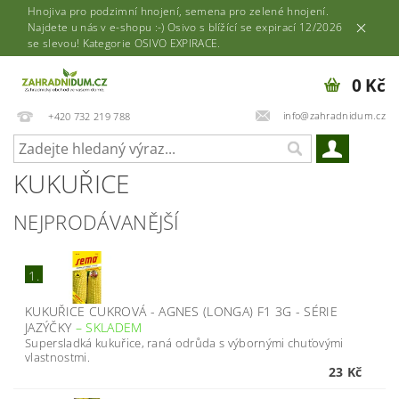
Hnojiva pro podzimní hnojení, semena pro zelené hnojení.
Najdete u nás v e-shopu :-) Osivo s blížící se expirací 12/2026
se slevou! Kategorie OSIVO EXPIRACE.
0 Kč
info@zahradnidum.cz
+420 732 219 788
KUKUŘICE
NEJPRODÁVANĚJŠÍ
1.
KUKUŘICE CUKROVÁ - AGNES (LONGA) F1 3G - SÉRIE
JAZÝČKY
–
SKLADEM
Supersladká kukuřice, raná odrůda s výbornými chuťovými
vlastnostmi.
23 Kč