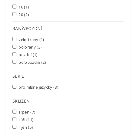
16
(1)
20
(2)
RANÝ/POZDNÍ
velmi raný
(1)
poloraný
(3)
pozdní
(1)
polopozdní
(2)
SERIE
pro mlsné jazýčky
(3)
SKLIZEŇ
srpen
(7)
září
(11)
říjen
(5)