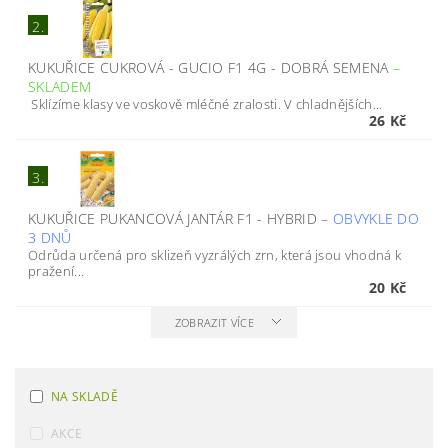
2.
KUKUŘICE CUKROVÁ - GUCIO F1 4G - DOBRÁ SEMENA
–
SKLADEM
Sklízíme klasy ve voskově mléčné zralosti. V chladnějších...
26 Kč
3.
KUKUŘICE PUKANCOVÁ JANTÁR F1 - HYBRID
–
OBVYKLE DO
3 DNŮ
Odrůda určená pro sklizeň vyzrálých zrn, která jsou vhodná k
pražení...
20 Kč
ZOBRAZIT VÍCE
NA SKLADĚ
AKCE