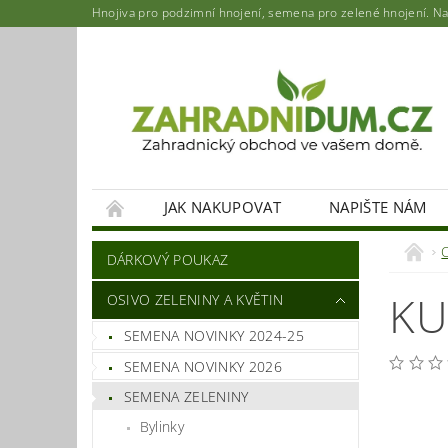
Hnojiva pro podzimní hnojení, semena pro zelené hnojení. Najd
JAK NAKUPOVAT
NAPIŠTE NÁM
DÁRKOVÝ POUKAZ
KU
OSIVO ZELENINY A KVĚTIN
SEMENA NOVINKY 2024-25
SEMENA NOVINKY 2026
SEMENA ZELENINY
Bylinky