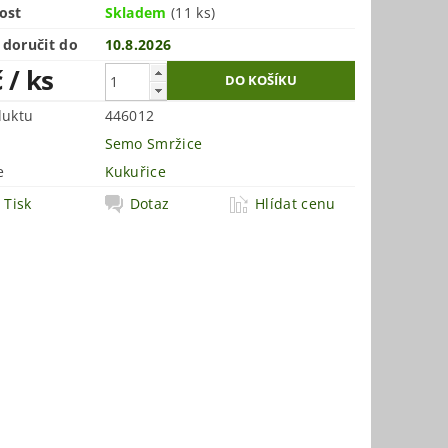
ost
Skladem
(11 ks)
doručit do
10.8.2026
č
/ ks
duktu
446012
Semo Smržice
e
Kukuřice
Tisk
Dotaz
Hlídat cenu