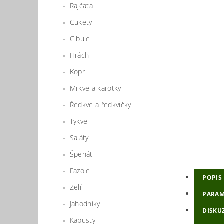
Rajčata
Cukety
Cibule
Hrách
Kopr
Mrkve a karotky
Ředkve a ředkvičky
Tykve
Saláty
Špenát
Fazole
POPIS
Zelí
PARAM
Jahodníky
DISKU
Kapusty