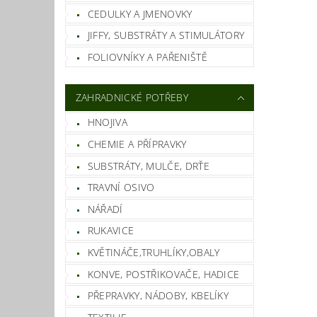
CEDULKY A JMENOVKY
JIFFY, SUBSTRÁTY A STIMULÁTORY
FOLIOVNÍKY A PAŘENIŠTĚ
ZAHRADNICKÉ POTŘEBY
HNOJIVA
Vlož
CHEMIE A PŘÍPRAVKY
SUBSTRÁTY, MULČE, DRŤE
TRAVNÍ OSIVO
NÁŘADÍ
RUKAVICE
KVĚTINÁČE,TRUHLÍKY,OBALY
KONVE, POSTŘIKOVAČE, HADICE
PŘEPRAVKY, NÁDOBY, KBELÍKY