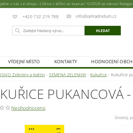
ete u nás v e-shopu :-) Osivo s blížící se expirací 12/2026 se slevou! Katego
info@zahradnidum.cz
+420 732 219 788
VÝDEJNÍ MÍSTO
KONTAKTY
HODNOCENÍ OBC
OSIVO Zeleniny a Květin
SEMENA ZELENINY
Kukuřice
Kukuřice pu
KUŘICE PUKANCOVÁ - 
Neohodnoceno
Úrodný, p