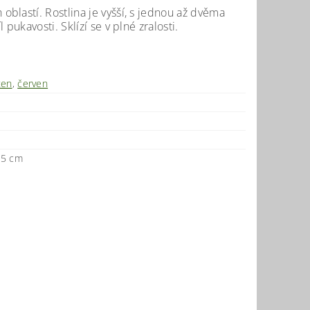
oblastí. Rostlina je vyšší, s jednou až dvěma
pukavosti. Sklízí se v plné zralosti.
ten
,
červen
25 cm