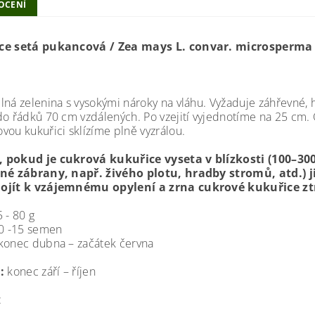
OCENÍ
ce setá pukancová / Zea mays L. convar. microsperma
lná zelenina s vysokými nároky na vláhu. Vyžaduje záhřevné, 
do řádků 70 cm vzdálených. Po vzejití vyjednotíme na 25 cm. C
vou kukuřici sklízíme plně vyzrálou.
 pokud je cukrová kukuřice vyseta v blízkosti (100–30
ené zábrany, např. živého plotu, hradby stromů, atd.)
ojít k vzájemnému opylení a zrna cukrové kukuřice zt
5 - 80 g
10 -15 semen
 konec dubna – začátek června
ň:
konec září – říjen
: