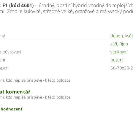
 F1 (kód 4601)
– úrodný, pozdní hybrid vhodný do teplejších 
. Zrno je kulovité, středně velké, oranžové a má vysoký podíl 
ímý
duben
,
kvě
září
,
říjen
o pěstování
venkovní
dní
pozdní
spon
50-70x20-
ní, kdo napíše příspěvek k této položce.
dat komentář
ní, kdo napíše příspěvek k této položce.
t hodnocení