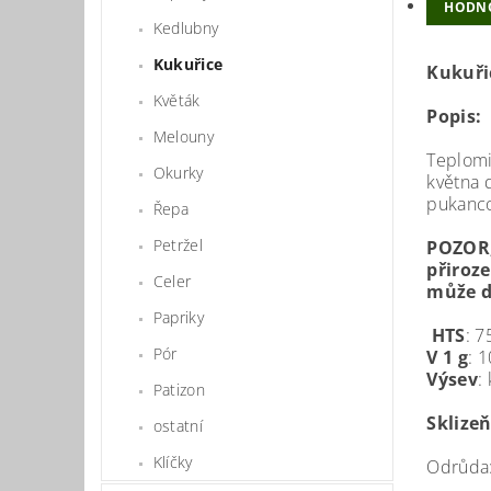
HODN
Kedlubny
Kukuřice
Kukuři
Květák
Popis:
Melouny
Teplomi
Okurky
května 
pukanco
Řepa
Petržel
POZOR,
přiroz
Celer
může d
Papriky
HTS
: 7
Pór
V 1 g
: 
Výsev
:
Patizon
Sklize
ostatní
Klíčky
Odrůda