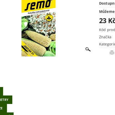
Dostupn
Můžeme 
23 K
Kód pro
Značka
Kategori
ETRY
ZE