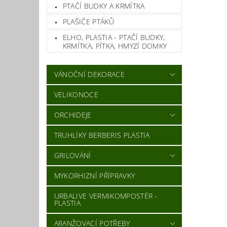
PTAČÍ BUDKY A KRMÍTKA
PLAŠIČE PTÁKŮ
ELHO, PLASTIA - PTAČÍ BUDKY,
KRMÍTKA, PÍTKA, HMYZÍ DOMKY
VÁNOČNÍ DEKORACE
VELIKONOCE
ORCHIDEJE
TRUHLÍKY BERBERIS PLASTIA
GRILOVÁNÍ
MYKORHIZNÍ PŘÍPRAVKY
URBALIVE VERMIKOMPOSTÉR -
PLASTIA
ARANŽOVACÍ POTŘEBY