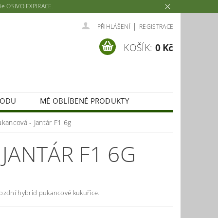
rie OSIVO EXPIRACE.
|
PŘIHLÁŠENÍ
REGISTRACE
KOŠÍK:
0 Kč
HODU
MÉ OBLÍBENÉ PRODUKTY
kancová - Jantár F1 6g
JANTÁR F1 6G
ozdní hybrid pukancové kukuřice.