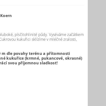
 Koern
hluboké, písčitohlinité půdy. Vyséváme začátkem
ukrovou kukuřici sklízíme v mléčné zralosti,
0 m dle povahy terénu a přítomnosti
 jiné kukuřice (krmné, pukancové, okrasné)
rácí svou příjemnou sladkost!