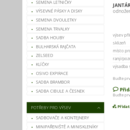
SEMENA LETNIČKY
JANTÁR
odnožemi
VÝSEVNÉ PÁSKY A DISKY
SEMENA DVOULETKY
SEMENA TRVALKY
výsev př
SADBA HOUBY
sklizeň
BULHARSKÁ RAJČATA
místo pr
ZELSEED
raný/poz
KLÍČKY
výsadba 
OSIVO EXPIRACE
Buďte prv
SADBA BRAMBOR
Při
SADBA CIBULE A ČESNEK
Buďte prv
Přida
POTŘEBY PRO VÝSEV
SADBOVAČE A KONTEJNERY
MINIPAŘENIŠTĚ A MINISKLENÍKY