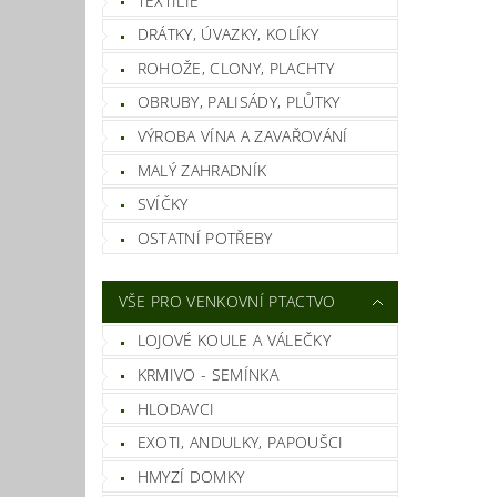
TEXTILIE
DRÁTKY, ÚVAZKY, KOLÍKY
ROHOŽE, CLONY, PLACHTY
OBRUBY, PALISÁDY, PLŮTKY
VÝROBA VÍNA A ZAVAŘOVÁNÍ
MALÝ ZAHRADNÍK
SVÍČKY
OSTATNÍ POTŘEBY
VŠE PRO VENKOVNÍ PTACTVO
LOJOVÉ KOULE A VÁLEČKY
KRMIVO - SEMÍNKA
HLODAVCI
EXOTI, ANDULKY, PAPOUŠCI
HMYZÍ DOMKY