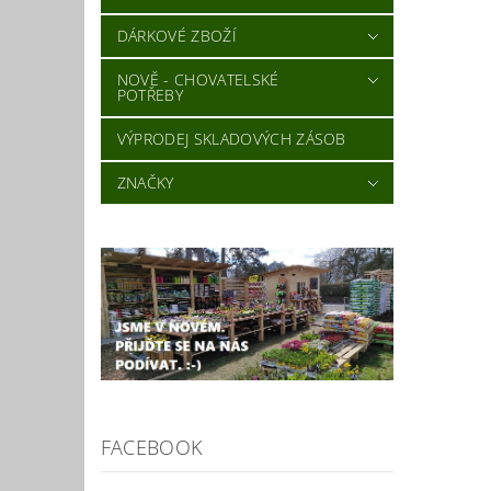
DÁRKOVÉ ZBOŽÍ
NOVĚ - CHOVATELSKÉ
POTŘEBY
VÝPRODEJ SKLADOVÝCH ZÁSOB
ZNAČKY
FACEBOOK