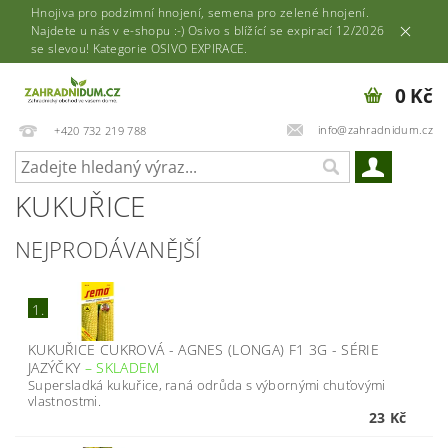
Hnojiva pro podzimní hnojení, semena pro zelené hnojení.
Najdete u nás v e-shopu :-) Osivo s blížící se expirací 12/2026
se slevou! Kategorie OSIVO EXPIRACE.
0 Kč
info@zahradnidum.cz
+420 732 219 788
KUKUŘICE
NEJPRODÁVANĚJŠÍ
1.
KUKUŘICE CUKROVÁ - AGNES (LONGA) F1 3G - SÉRIE
JAZÝČKY
–
SKLADEM
Supersladká kukuřice, raná odrůda s výbornými chuťovými
vlastnostmi.
23 Kč