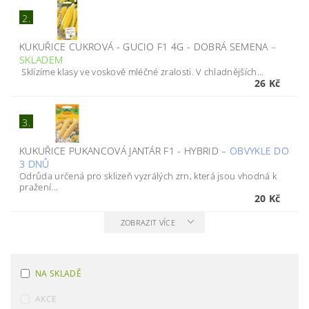
2.
KUKUŘICE CUKROVÁ - GUCIO F1 4G - DOBRÁ SEMENA
–
SKLADEM
Sklízíme klasy ve voskově mléčné zralosti. V chladnějších...
26 Kč
3.
KUKUŘICE PUKANCOVÁ JANTÁR F1 - HYBRID
–
OBVYKLE DO
3 DNŮ
Odrůda určená pro sklizeň vyzrálých zrn, která jsou vhodná k
pražení...
20 Kč
ZOBRAZIT VÍCE
NA SKLADĚ
AKCE