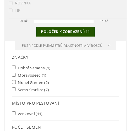
NOVINKA
TIP
20
Kč
34
Kč
POLOŽEK K ZOBRAZENÍ:
11
FILTR PODLE PARAMETRŮ, VLASTNOSTÍ A VÝROBCŮ
ZNAČKY
Dobrá Semena
(1)
Moravoseed
(1)
Nohel Garden
(2)
Semo Smržice
(7)
MÍSTO PRO PĚSTOVÁNÍ
venkovní
(11)
POČET SEMEN