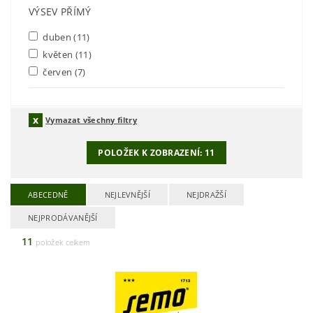
VÝSEV PŘÍMÝ
duben
(11)
květen
(11)
červen
(7)
Vymazat všechny filtry
POLOŽEK K ZOBRAZENÍ:
11
ABECEDNĚ
NEJLEVNĚJŠÍ
NEJDRAŽŠÍ
NEJPRODÁVANĚJŠÍ
11
položek celkem