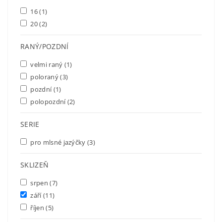
16
(1)
20
(2)
RANÝ/POZDNÍ
velmi raný
(1)
poloraný
(3)
pozdní
(1)
polopozdní
(2)
SERIE
pro mlsné jazýčky
(3)
SKLIZEŇ
srpen
(7)
září
(11)
říjen
(5)