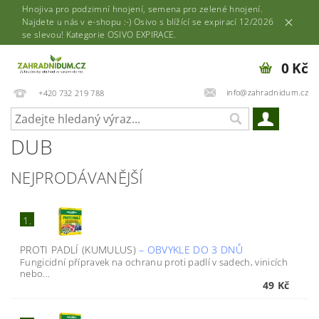
Hnojiva pro podzimní hnojení, semena pro zelené hnojení.
Najdete u nás v e-shopu :-) Osivo s blížící se expirací 12/2026
se slevou! Kategorie OSIVO EXPIRACE.
0 Kč
info@zahradnidum.cz
+420 732 219 788
DUB
NEJPRODÁVANĚJŠÍ
1.
PROTI PADLÍ (KUMULUS)
–
OBVYKLE DO 3 DNŮ
Fungicidní přípravek na ochranu proti padlí v sadech, vinicích
nebo...
49 Kč