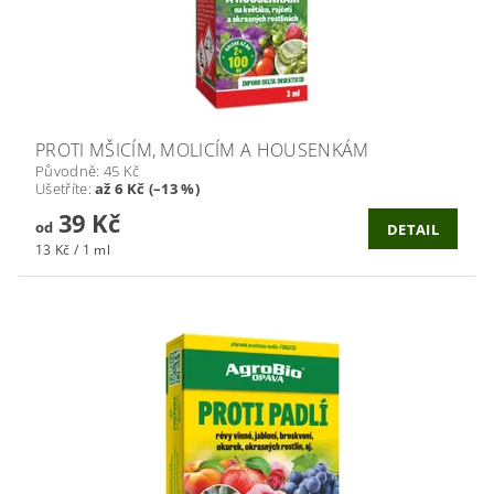
PROTI MŠICÍM, MOLICÍM A HOUSENKÁM
Původně:
45 Kč
Ušetříte
:
až 6 Kč (–13 %)
39 Kč
od
DETAIL
13 Kč / 1 ml