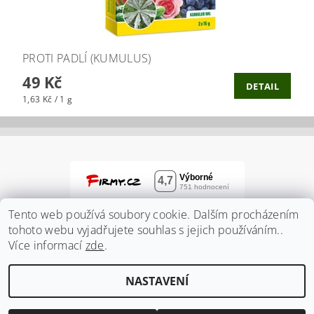
PROTI PADLÍ (KUMULUS)
49 Kč
DETAIL
1,63 Kč / 1 g
Tento web používá soubory cookie. Dalším procházením
tohoto webu vyjadřujete souhlas s jejich používáním..
Více informací
zde
.
NASTAVENÍ
2026 ©
Zahradnidum.cz
, všechna práva vyhrazena