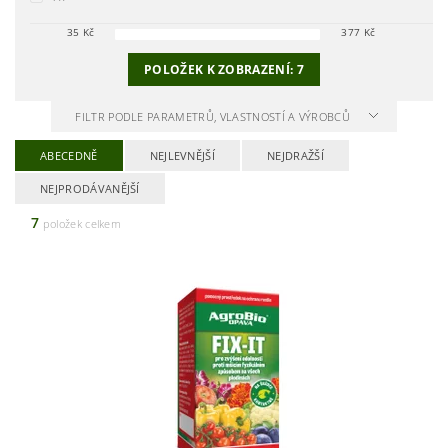
35
Kč
377
Kč
POLOŽEK K ZOBRAZENÍ:
7
FILTR PODLE PARAMETRŮ, VLASTNOSTÍ A VÝROBCŮ
ABECEDNĚ
NEJLEVNĚJŠÍ
NEJDRAŽŠÍ
NEJPRODÁVANĚJŠÍ
7
položek celkem