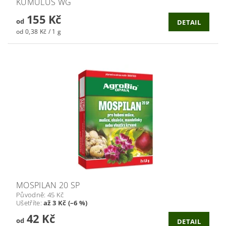
KUMULUS WG
155 Kč
od
DETAIL
od 0,38 Kč / 1 g
MOSPILAN 20 SP
Původně:
45 Kč
Ušetříte
:
až 3 Kč (–6 %)
42 Kč
od
DETAIL