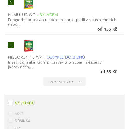
2.
KUMULUS WG
–
SKLADEM
Fungicidní přípravek na ochranu proti padlí v sadech, vinicích
nebo...
od 155 Kč
3.
NISSORUN 10 WP
–
OBVYKLE DO 3 DNŮ
Insekticidní akaricidní přípravek pro hubení svilušek v
jádrovinách,...
od 55 Kč
ZOBRAZIT VÍCE
NA SKLADĚ
AKCE
NOVINKA
TIP