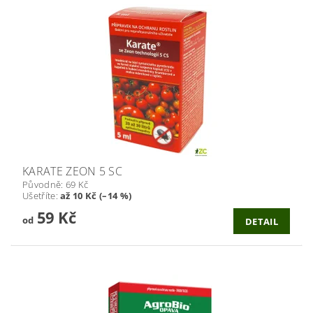
KARATE ZEON 5 SC
Původně:
69 Kč
Ušetříte
:
až 10 Kč (–14 %)
59 Kč
od
DETAIL