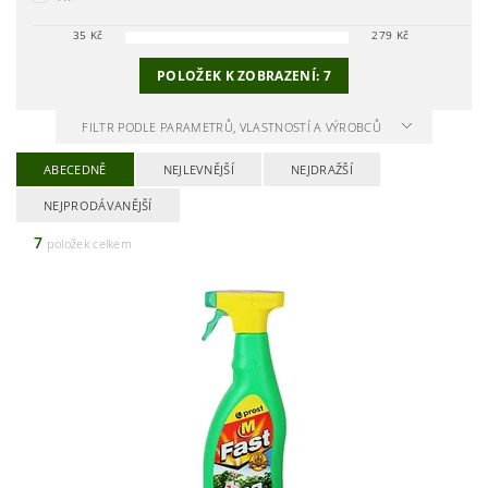
35
Kč
279
Kč
POLOŽEK K ZOBRAZENÍ:
7
FILTR PODLE PARAMETRŮ, VLASTNOSTÍ A VÝROBCŮ
ABECEDNĚ
NEJLEVNĚJŠÍ
NEJDRAŽŠÍ
NEJPRODÁVANĚJŠÍ
7
položek celkem