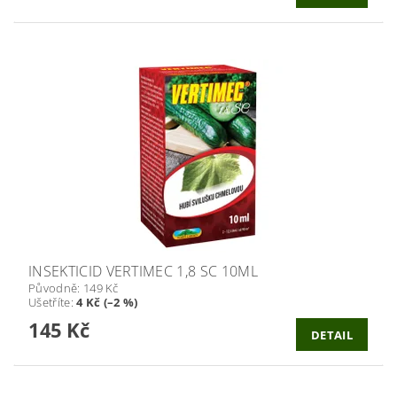
INSEKTICID VERTIMEC 1,8 SC 10ML
Původně:
149 Kč
Ušetříte
:
4 Kč (–2 %)
145 Kč
DETAIL