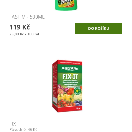
FAST M - 500ML
119 Kč
23,80 Kč / 100 ml
FIX-IT
Původně:
45 Kč