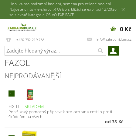
Hnojiva pro podzimní hnojení, semena pro zelené hnojení.
Najdete u nás v e-shopu :-) Osivo s blížící se expirací 12/2026
se slevou! Kategorie OSIVO EXPIRACE.
0 Kč
info@zahradnidum.cz
+420 732 219 788
FAZOL
NEJPRODÁVANĚJŠÍ
1.
FIX-IT
–
SKLADEM
Postřikový pomocný přípravek pro ochranu rostlin proti
škůdcům na všech...
od 35 Kč