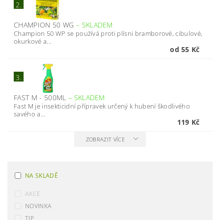
2.
CHAMPION 50 WG
–
SKLADEM
Champion 50 WP se používá proti plísni bramborové, cibulové,
okurkové a...
od 55 Kč
3.
FAST M - 500ML
–
SKLADEM
Fast M je insekticidní přípravek určený k hubení škodlivého
savého a...
119 Kč
ZOBRAZIT VÍCE
NA SKLADĚ
AKCE
NOVINKA
TIP