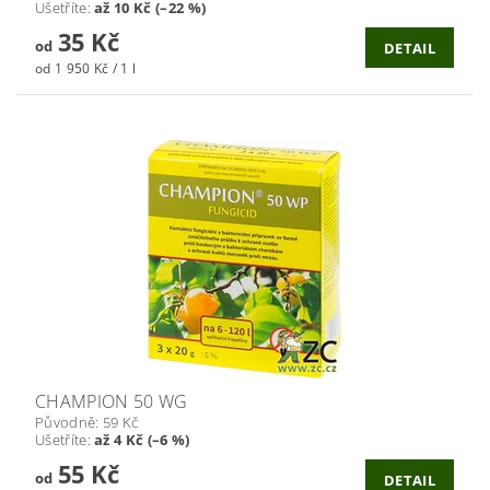
Ušetříte
:
až 10 Kč (–22 %)
35 Kč
od
DETAIL
od 1 950 Kč / 1 l
CHAMPION 50 WG
Původně:
59 Kč
Ušetříte
:
až 4 Kč (–6 %)
55 Kč
od
DETAIL