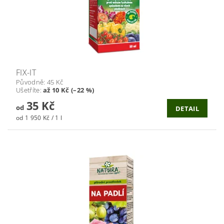
FIX-IT
Původně:
45 Kč
Ušetříte
:
až 10 Kč (–22 %)
35 Kč
od
DETAIL
od 1 950 Kč / 1 l