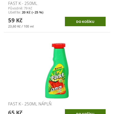
FAST K - 250ML
Původně:
79 Kč
Ušetříte
:
20 Kč (–25 %)
59 Kč
23,60 Kč / 100 ml
FAST K - 250ML NÁPLŇ
65 Kč