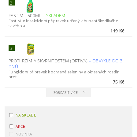
2.
FAST M - 500ML
–
SKLADEM
Fast M je insekticidní přípravek určený k hubení škodlivého
savého a...
119 Kč
3.
PROTI RZÍM A SKVRNITOSTEM (ORTIVA)
–
OBVYKLE DO 3
DNŮ
Fungicidní přípravek k ochraně zeleniny a okrasných rostlin
proti...
75 Kč
ZOBRAZIT VÍCE
NA SKLADĚ
AKCE
NOVINKA