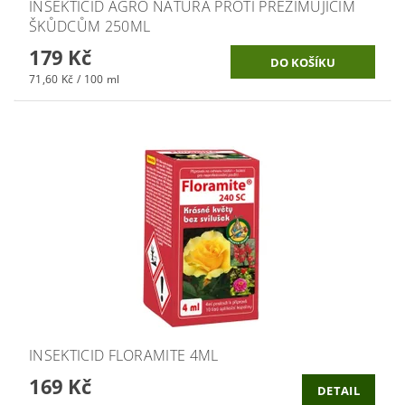
INSEKTICID AGRO NATURA PROTI PŘEZIMUJÍCÍM
ŠKŮDCŮM 250ML
179 Kč
71,60 Kč / 100 ml
INSEKTICID FLORAMITE 4ML
169 Kč
DETAIL