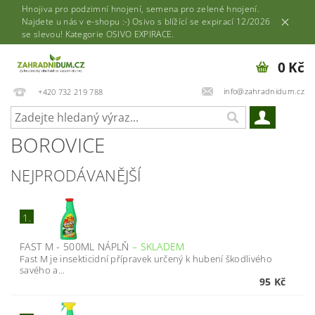
Hnojiva pro podzimní hnojení, semena pro zelené hnojení.
Najdete u nás v e-shopu :-) Osivo s blížící se expirací 12/2026
se slevou! Kategorie OSIVO EXPIRACE.
0 Kč
info@zahradnidum.cz
+420 732 219 788
BOROVICE
NEJPRODÁVANĚJŠÍ
1.
FAST M - 500ML NÁPLŇ
–
SKLADEM
Fast M je insekticidní přípravek určený k hubení škodlivého
savého a...
95 Kč