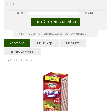
TIP
35
Kč
442
Kč
POLOŽEK K ZOBRAZENÍ:
21
FILTR PODLE PARAMETRŮ, VLASTNOSTÍ A VÝROBCŮ
ABECEDNĚ
NEJLEVNĚJŠÍ
NEJDRAŽŠÍ
NEJPRODÁVANĚJŠÍ
21
položek celkem