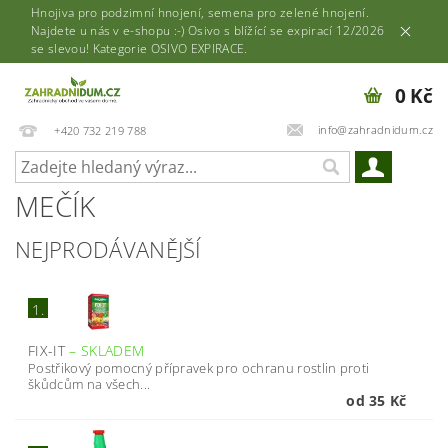
Hnojiva pro podzimní hnojení, semena pro zelené hnojení.
Najdete u nás v e-shopu :-) Osivo s blížící se expirací 12/2026
se slevou! Kategorie OSIVO EXPIRACE.
0 Kč
info@zahradnidum.cz
+420 732 219 788
MEČÍK
NEJPRODÁVANĚJŠÍ
1.
FIX-IT
–
SKLADEM
Postřikový pomocný přípravek pro ochranu rostlin proti
škůdcům na všech...
od 35 Kč