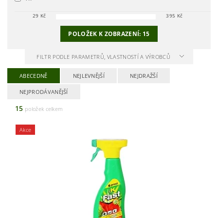
29
Kč
395
Kč
POLOŽEK K ZOBRAZENÍ:
15
FILTR PODLE PARAMETRŮ, VLASTNOSTÍ A VÝROBCŮ
ABECEDNĚ
NEJLEVNĚJŠÍ
NEJDRAŽŠÍ
NEJPRODÁVANĚJŠÍ
15
položek celkem
Akce