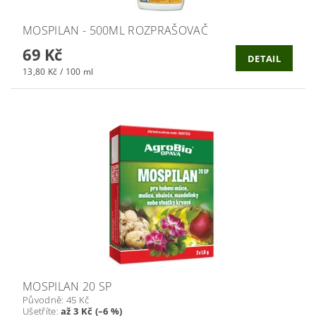
MOSPILAN - 500ML ROZPRAŠOVAČ
69 Kč
DETAIL
13,80 Kč / 100 ml
MOSPILAN 20 SP
Původně:
45 Kč
Ušetříte
:
až 3 Kč (–6 %)