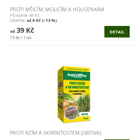
PROTI MŠICÍM, MOLICÍM A HOUSENKÁM
Původně:
45 Kč
Ušetříte
:
až 6 Kč (–13 %)
39 Kč
od
DETAIL
13 Kč / 1 ml
PROTI RZÍM A SKVRNITOSTEM (ORTIVA)