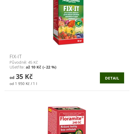
FIX-IT
Původně:
45 Kč
Ušetříte
:
až 10 Kč (–22 %)
35 Kč
od
DETAIL
od 1 950 Kč / 1 l