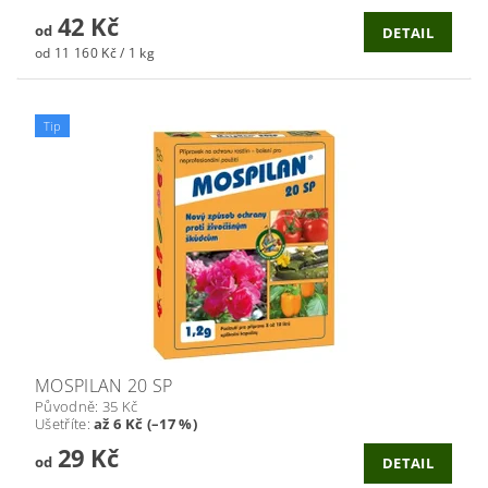
42 Kč
od
DETAIL
od 11 160 Kč / 1 kg
Tip
MOSPILAN 20 SP
Původně:
35 Kč
Ušetříte
:
až 6 Kč (–17 %)
29 Kč
od
DETAIL