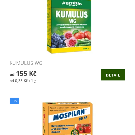
KUMULUS WG
155 Kč
od
DETAIL
od 0,38 Kč / 1 g
Tip