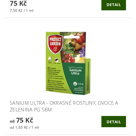
75 Kč
DETAIL
7,50 Kč / 1 ml
SANIUM ULTRA - OKRASNÉ ROSTLINY, OVOCE A
ZELENINA PG SBM
75 Kč
od
DETAIL
od 1,65 Kč / 1 ml