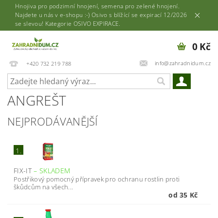
Hnojiva pro podzimní hnojení, semena pro zelené hnojení.
Najdete u nás v e-shopu :-) Osivo s blížící se expirací 12/2026
se slevou! Kategorie OSIVO EXPIRACE.
0 Kč
info@zahradnidum.cz
+420 732 219 788
ANGREŠT
NEJPRODÁVANĚJŠÍ
1.
FIX-IT
–
SKLADEM
Postřikový pomocný přípravek pro ochranu rostlin proti
škůdcům na všech...
od 35 Kč