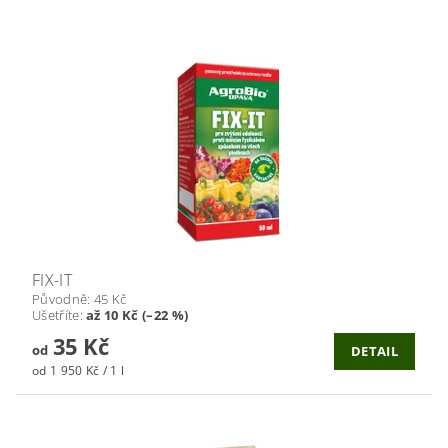
FIX-IT
Původně:
45 Kč
Ušetříte
:
až 10 Kč (–22 %)
35 Kč
od
DETAIL
od 1 950 Kč / 1 l