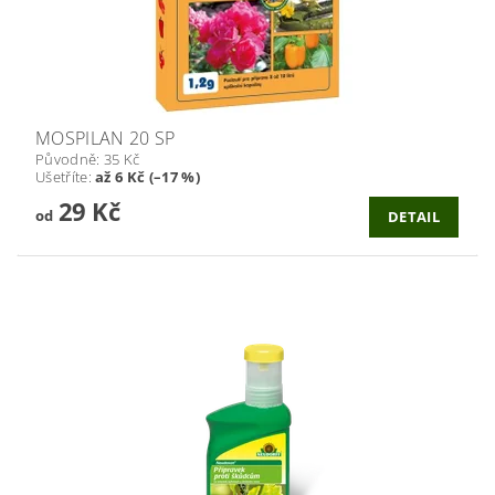
MOSPILAN 20 SP
Původně:
35 Kč
Ušetříte
:
až 6 Kč (–17 %)
29 Kč
od
DETAIL