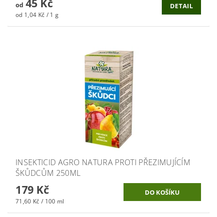
45 Kč
od
DETAIL
od 1,04 Kč / 1 g
INSEKTICID AGRO NATURA PROTI PŘEZIMUJÍCÍM
ŠKŮDCŮM 250ML
179 Kč
71,60 Kč / 100 ml